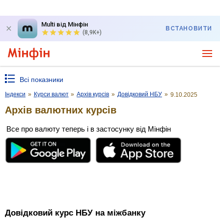
Multi від Мінфін
ВСТАНОВИТИ
(8,9K+)
Всі показники
Індекси
»
Курси валют
»
Архів курсів
»
Довідковий НБУ
»
9.10.2025
Архів валютних курсів
Все про валюту теперь і в застосунку від Мінфін
Довідковий курс НБУ на міжбанку