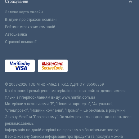
Страхування
Зелена карта онлайн
Відгуки про страхові компанії
Рейтинг страхових компаній
Автоцивілка
Страхові компанії
© 2008-2026 ТОВ МiнфiнМедiа. Код ЄДРПОУ: 35506859
Копіювання і розміщення матеріалів на інших сайтах дозволяється
тільки з гіперпосиланням виду: www.minfin.com.ua
Матеріали з позначками "Р", "Новини партнерів", "Актуально",
"Спецпроект", "Новини компаній", "Промо" – це реклама, в розумінні
Закону України "Про рекламу". За зміст реклами відповідальність несе
рекламодавець.
Інформація на даній сторінці не є рекламою банківських послуг.
Верифіковану банком інформацію про продукти та послуги можна