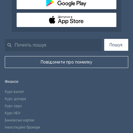
Доступно в
Пошук
Повідомити про помилку
Фінанси
Курс валют
Курс долара
Курс євро
Курс НБУ
Банківські картки
Інвестиційні брокери