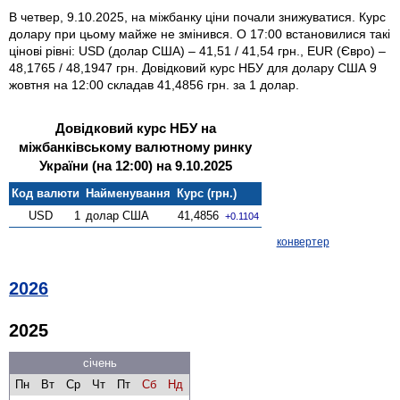
В четвер, 9.10.2025, на міжбанку ціни почали знижуватися. Курс
долару при цьому майже не змінився. О 17:00 встановилися такі
цінові рівні: USD (долар США) – 41,51 / 41,54 грн., EUR (Євро) –
48,1765 / 48,1947 грн. Довідковий курс НБУ для долару США 9
жовтня на 12:00 складав 41,4856 грн. за 1 долар.
Довідковий курс НБУ на
міжбанківському валютному ринку
України (на 12:00) на 9.10.2025
Код валюти
Найменування
Курс (грн.)
USD
1
долар США
41,4856
+0.1104
конвертер
2026
2025
січень
Пн
Вт
Ср
Чт
Пт
Сб
Нд