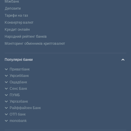
Міжбанк
Депозити
Тарифи на газ
Конвертер валют
Кредит онлайн
Народний рейтинг банків
Моніторинг обмінників криптовалют
Популярні банки
Приватбанк
Укрсиббанк
Ощадбанк
Сенс Банк
ПУМБ
Укргазбанк
Райффайзен Банк
ОТП банк
monobank