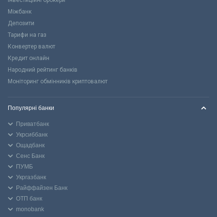
Міжбанк
Депозити
Тарифи на газ
Конвертер валют
Кредит онлайн
Народний рейтинг банків
Моніторинг обмінників криптовалют
Популярні банки
Приватбанк
Укрсиббанк
Ощадбанк
Сенс Банк
ПУМБ
Укргазбанк
Райффайзен Банк
ОТП банк
monobank