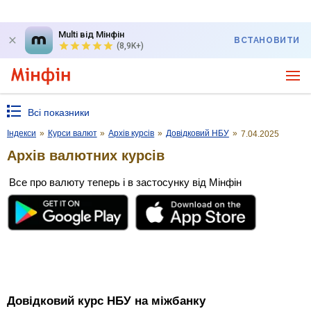
Multi від Мінфін
ВСТАНОВИТИ
(8,9K+)
Всі показники
Індекси
»
Курси валют
»
Архів курсів
»
Довідковий НБУ
»
7.04.2025
Архів валютних курсів
Все про валюту теперь і в застосунку від Мінфін
Довідковий курс НБУ на міжбанку