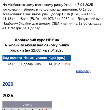
На міжбанківському валютному ринку України 7.04.2025
котирування зберегли тенденцію до зниження. О 17:00
встановилися такі цінові рівні: долар США (USD) – 41,09 /
41,13 грн., Євро (EUR) – 44,973 / 44,9962 грн. Довідковий курс
Нацбанку України для долару США 7 квітня на 12:00 складав
41,1192 грн. за 1 долар.
Довідковий курс НБУ на
міжбанківському валютному ринку
України (на 12:00) на 7.04.2025
Код валюти
Найменування
Курс (грн.)
USD
1
долар США
41,1192
-0.1162
конвертер
2026
2025
січень