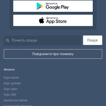
Доступно в
Доступно в
Пошук
Повідомити про помилку
Фінанси
Курс валют
Курс долара
Курс євро
Курс НБУ
Банківські картки
Інвестиційні брокери