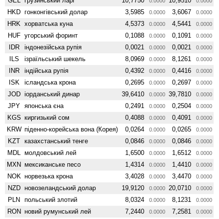
GEL
грузинський ларі
10,7750
10,9510
0.0000
0.0000
HKD
гонконгівський долар
3,5985
3,6067
0.0000
0.0000
HRK
хорватська куна
4,5373
4,5441
0.0000
0.0000
HUF
угорський форинт
0,1088
0,1091
0.0000
0.0000
IDR
індонезійська рупія
0,0021
0,0021
0.0000
0.0000
ILS
ізраїльський шекель
8,0969
8,1261
0.0000
0.0000
INR
індійська рупія
0,4392
0,4416
0.0000
0.0000
ISK
ісландська крона
0,2695
0,2697
0.0000
0.0000
JOD
іорданський динар
39,6410
39,7810
0.0000
0.0000
JPY
японська єна
0,2491
0,2504
0.0000
0.0000
KGS
киргизький сом
0,4088
0,4091
0.0000
0.0000
KRW
піденно-корейська вона (Корея)
0,0264
0,0265
0.0000
0.0000
KZT
казахстанський тенге
0,0846
0,0846
0.0000
0.0000
MDL
молдовський лей
1,6500
1,6512
0.0000
0.0000
MXN
мексиканське песо
1,4314
1,4410
0.0000
0.0000
NOK
норвезька крона
3,4028
3,4470
0.0000
0.0000
NZD
ново­зеландський долар
19,9120
20,0710
0.0000
0.0000
PLN
польський злотий
8,0324
8,1231
0.0000
0.0000
RON
новий румунський лей
7,2440
7,2581
0.0000
0.0000