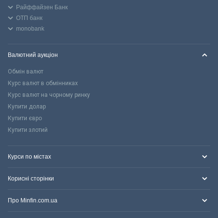
Райффайзен Банк
ОТП банк
monobank
Валютний аукціон
Обмін валют
Курс валют в обмінниках
Курс валют на чорному ринку
Купити долар
Купити євро
Купити злотий
Курси по містах
Корисні сторінки
Про Minfin.com.ua