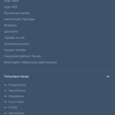
Курс євро
Курс НБУ
Банківські картки
Інвестиційні брокери
Міжбанк
Депозити
Тарифи на газ
Конвертер валют
Кредит онлайн
Народний рейтинг банків
Моніторинг обмінників криптовалют
Популярні банки
Приватбанк
Укрсиббанк
Ощадбанк
Сенс Банк
ПУМБ
Укргазбанк