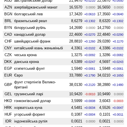
AUD
австралійський долар
21,9470
22,0870
+0.0210
+0.0550
AZN
азербайджанський манат
16,5570
16,5650
0.0000
0.0000
BGN
болгарський лев
17,3420
17,3560
+0.0610
+0.0640
BRL
бразильський реал
8,6279
8,6320
+0.1302
+0.1302
BYN
білоруський рубль
14,2690
14,2760
0.0000
0.0000
CAD
канадський долар
22,4600
22,4840
+0.0270
+0.0290
CHF
швейцарський франк
28,8810
29,0280
+0.1260
+0.1170
CNY
китайський юань женьмiньбi
4,3361
4,3386
+0.0102
+0.0102
CZK
чеська крона
1,3275
1,3286
+0.0092
+0.0082
DKK
данська крона
4,5389
4,5697
+0.0247
+0.0243
EGP
єгипетський фунт
1,5940
1,5948
+0.0061
+0.0061
EUR
Євро
33,7880
34,0210
+0.1790
+0.1650
фунт стерлінгів Велико­
GBP
38,0130
38,2880
+0.2120
+0.1480
британії
GEL
грузинський ларі
10,9420
10,9490
-0.0010
0.0000
HKD
гонконгівський долар
3,5999
3,6043
+0.0008
-0.0003
HRK
хорватська куна
4,5481
4,5526
+0.0034
+0.0047
HUF
угорський форинт
0,1087
0,1101
+0.0004
+0.0011
IDR
індонезійська рупія
0,0021
0,0021
0.0000
0.0000