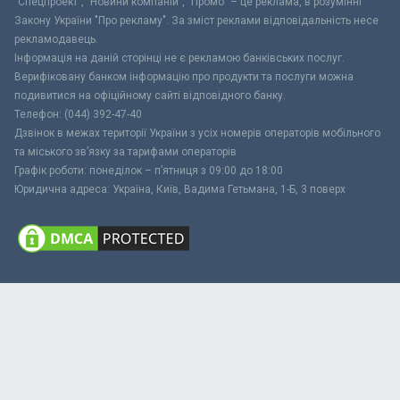
"Спецпроект", "Новини компаній", "Промо" – це реклама, в розумінні
Закону України "Про рекламу". За зміст реклами відповідальність несе
рекламодавець.
Інформація на даній сторінці не є рекламою банківських послуг.
Верифіковану банком інформацію про продукти та послуги можна
подивитися на офіційному сайті відповідного банку.
Телефон: (044) 392-47-40
Дзвінок в межах території України з усіх номерів операторів мобільного
та міського зв’язку за тарифами операторів
Графік роботи: понеділок – п’ятниця з 09:00 до 18:00
Юридична адреса: Україна, Київ, Вадима Гетьмана, 1-Б, 3 поверх