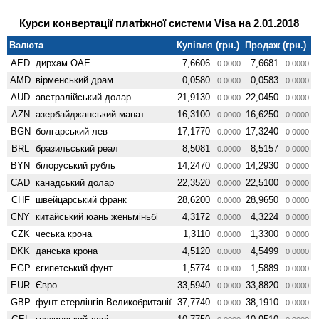
Курси конвертації платіжної системи Visa на 2.01.2018
Валюта
Купівля (грн.)
Продаж (грн.)
AED
дирхам ОАЕ
7,6606
7,6681
0.0000
0.0000
AMD
вiрменський драм
0,0580
0,0583
0.0000
0.0000
AUD
австралійський долар
21,9130
22,0450
0.0000
0.0000
AZN
азербайджанський манат
16,3100
16,6250
0.0000
0.0000
BGN
болгарський лев
17,1770
17,3240
0.0000
0.0000
BRL
бразильський реал
8,5081
8,5157
0.0000
0.0000
BYN
білоруський рубль
14,2470
14,2930
0.0000
0.0000
CAD
канадський долар
22,3520
22,5100
0.0000
0.0000
CHF
швейцарський франк
28,6200
28,9650
0.0000
0.0000
CNY
китайський юань женьмiньбi
4,3172
4,3224
0.0000
0.0000
CZK
чеська крона
1,3110
1,3300
0.0000
0.0000
DKK
данська крона
4,5120
4,5499
0.0000
0.0000
EGP
єгипетський фунт
1,5774
1,5889
0.0000
0.0000
EUR
Євро
33,5940
33,8820
0.0000
0.0000
GBP
фунт стерлінгів Велико­британії
37,7740
38,1910
0.0000
0.0000