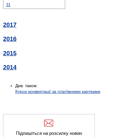
31
2017
2016
2015
2014
Див. також:
Курси конвертації за платіжними картками
Підпишіться на розсилку новин