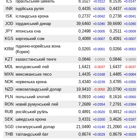
ILS
ізраїльський шекель
8,1027
8,1535
+0.0112
+0.0147
INR
індійська рупія
0,4435
0,4437
+0.0026
+0.0026
ISK
ісландська крона
0,2737
0,2738
+0.0042
+0.0041
JOD
іорданський динар
39,6460
39,6690
+0.0280
+0.0280
JPY
японська єна
0,2498
0,2511
+0.0005
+0.0009
KGS
киргизький сом
0,4089
0,4091
+0.0007
+0.0007
піденно-корейська вона
KRW
0,0265
0,0266
+0.0001
+0.0002
(Корея)
KZT
казахстанський тенге
0,0846
0,0846
0.0000
0.0000
MDL
молдовський лей
1,6421
1,6437
-0.0037
-0.0037
MXN
мексиканське песо
1,4435
1,4485
+0.0168
+0.0084
NOK
норвезька крона
3,4340
3,4785
+0.0239
+0.0355
NZD
ново­зеландський долар
19,9410
20,0790
-0.0050
+0.0220
PLN
польський злотий
8,0910
8,1616
+0.0482
+0.0560
RON
новий румунський лей
7,2689
7,2791
+0.0354
+0.0384
RUB
російський рубль
0,4891
0,4912
+0.0020
+0.0023
SEK
шведська крона
3,4331
3,4626
+0.0200
+0.0187
SGD
сінгапурський долар
21,0490
21,2060
+0.0140
+0.1240
THB
таїландський бат
0,8674
0,8679
+0.0029
+0.0029