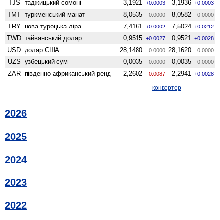
TJS
таджицький сомоні
3,1921
3,1936
+0.0003
+0.0003
TMT
туркменський манат
8,0535
8,0582
0.0000
0.0000
TRY
нова турецька ліра
7,4161
7,5024
+0.0002
+0.0212
TWD
тайванський долар
0,9515
0,9521
+0.0027
+0.0028
USD
долар США
28,1480
28,1620
0.0000
0.0000
UZS
узбецький сум
0,0035
0,0035
0.0000
0.0000
ZAR
південно-африканський ренд
2,2602
2,2941
-0.0087
+0.0028
конвертер
2026
2025
2024
2023
2022