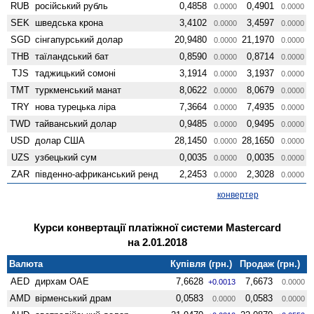
RUB
російський рубль
0,4858
0,4901
0.0000
0.0000
SEK
шведська крона
3,4102
3,4597
0.0000
0.0000
SGD
сінгапурський долар
20,9480
21,1970
0.0000
0.0000
THB
таїландський бат
0,8590
0,8714
0.0000
0.0000
TJS
таджицький сомоні
3,1914
3,1937
0.0000
0.0000
TMT
туркменський манат
8,0622
8,0679
0.0000
0.0000
TRY
нова турецька ліра
7,3664
7,4935
0.0000
0.0000
TWD
тайванський долар
0,9485
0,9495
0.0000
0.0000
USD
долар США
28,1450
28,1650
0.0000
0.0000
UZS
узбецький сум
0,0035
0,0035
0.0000
0.0000
ZAR
південно-африканський ренд
2,2453
2,3028
0.0000
0.0000
конвертер
Курси конвертації платіжної системи Mastercard
на 2.01.2018
Валюта
Купівля (грн.)
Продаж (грн.)
AED
дирхам ОАЕ
7,6628
7,6673
+0.0013
0.0000
AMD
вiрменський драм
0,0583
0,0583
0.0000
0.0000