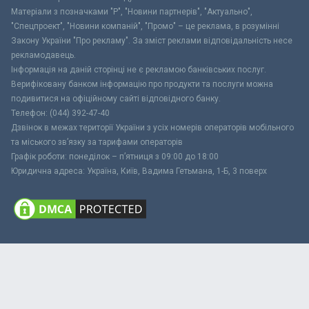
Матеріали з позначками "Р", "Новини партнерів", "Актуально",
"Спецпроект", "Новини компаній", "Промо" – це реклама, в розумінні
Закону України "Про рекламу". За зміст реклами відповідальність несе
рекламодавець.
Інформація на даній сторінці не є рекламою банківських послуг.
Верифіковану банком інформацію про продукти та послуги можна
подивитися на офіційному сайті відповідного банку.
Телефон: (044) 392-47-40
Дзвінок в межах території України з усіх номерів операторів мобільного
та міського зв’язку за тарифами операторів
Графік роботи: понеділок – п’ятниця з 09:00 до 18:00
Юридична адреса: Україна, Київ, Вадима Гетьмана, 1-Б, 3 поверх