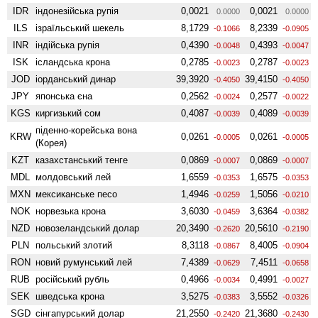
IDR
індонезійська рупія
0,0021
0,0021
0.0000
0.0000
ILS
ізраїльський шекель
8,1729
8,2339
-0.1066
-0.0905
INR
індійська рупія
0,4390
0,4393
-0.0048
-0.0047
ISK
ісландська крона
0,2785
0,2787
-0.0023
-0.0023
JOD
іорданський динар
39,3920
39,4150
-0.4050
-0.4050
JPY
японська єна
0,2562
0,2577
-0.0024
-0.0022
KGS
киргизький сом
0,4087
0,4089
-0.0039
-0.0039
піденно-корейська вона
KRW
0,0261
0,0261
-0.0005
-0.0005
(Корея)
KZT
казахстанський тенге
0,0869
0,0869
-0.0007
-0.0007
MDL
молдовський лей
1,6559
1,6575
-0.0353
-0.0353
MXN
мексиканське песо
1,4946
1,5056
-0.0259
-0.0210
NOK
норвезька крона
3,6030
3,6364
-0.0459
-0.0382
NZD
ново­зеландський долар
20,3490
20,5610
-0.2620
-0.2190
PLN
польський злотий
8,3118
8,4005
-0.0867
-0.0904
RON
новий румунський лей
7,4389
7,4511
-0.0629
-0.0658
RUB
російський рубль
0,4966
0,4991
-0.0034
-0.0027
SEK
шведська крона
3,5275
3,5552
-0.0383
-0.0326
SGD
сінгапурський долар
21,2550
21,3680
-0.2420
-0.2430