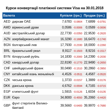
Курси конвертації платіжної системи Visa на 30.01.2018
Валюта
Купівля (грн.)
Продаж (грн.)
AED
дирхам ОАЕ
7,6783
7,6899
-0.0804
-0.0791
AMD
вiрменський драм
0,0586
0,0589
-0.0006
-0.0006
AUD
австралійський долар
22,7730
22,9530
-0.0350
-0.2620
AZN
азербайджанський манат
16,3290
16,6470
-0.1680
-0.1740
BGN
болгарський лев
17,7930
18,0000
-0.2330
-0.2260
BRL
бразильський реал
8,9117
8,9216
-0.1503
-0.1517
BYN
білоруський рубль
14,1830
14,2390
-0.2000
-0.2030
CAD
канадський долар
22,8190
22,9490
-0.1770
-0.2650
CHF
швейцарський франк
30,0490
30,2860
-0.1510
-0.3950
CNY
китайський юань женьмiньбi
4,4526
4,4587
-0.0511
-0.0520
CZK
чеська крона
1,3733
1,3889
-0.0157
-0.0176
DKK
данська крона
4,6762
4,7165
-0.0594
-0.0715
EGP
єгипетський фунт
1,5915
1,6034
-0.0126
-0.0135
EUR
Євро
34,8000
35,2060
-0.4550
-0.4420
фунт стерлінгів Велико­
GBP
39,5660
39,9970
-0.6400
-0.7680
британії