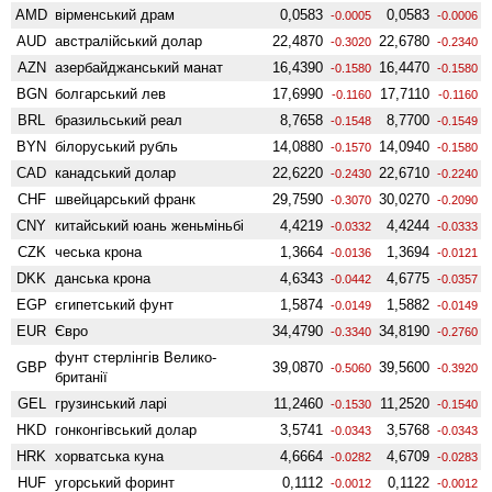
AMD
вiрменський драм
0,0583
0,0583
-0.0005
-0.0006
AUD
австралійський долар
22,4870
22,6780
-0.3020
-0.2340
AZN
азербайджанський манат
16,4390
16,4470
-0.1580
-0.1580
BGN
болгарський лев
17,6990
17,7110
-0.1160
-0.1160
BRL
бразильський реал
8,7658
8,7700
-0.1548
-0.1549
BYN
білоруський рубль
14,0880
14,0940
-0.1570
-0.1580
CAD
канадський долар
22,6220
22,6710
-0.2430
-0.2240
CHF
швейцарський франк
29,7590
30,0270
-0.3070
-0.2090
CNY
китайський юань женьмiньбi
4,4219
4,4244
-0.0332
-0.0333
CZK
чеська крона
1,3664
1,3694
-0.0136
-0.0121
DKK
данська крона
4,6343
4,6775
-0.0442
-0.0357
EGP
єгипетський фунт
1,5874
1,5882
-0.0149
-0.0149
EUR
Євро
34,4790
34,8190
-0.3340
-0.2760
фунт стерлінгів Велико­
GBP
39,0870
39,5600
-0.5060
-0.3920
британії
GEL
грузинський ларі
11,2460
11,2520
-0.1530
-0.1540
HKD
гонконгівський долар
3,5741
3,5768
-0.0343
-0.0343
HRK
хорватська куна
4,6664
4,6709
-0.0282
-0.0283
HUF
угорський форинт
0,1112
0,1122
-0.0012
-0.0012