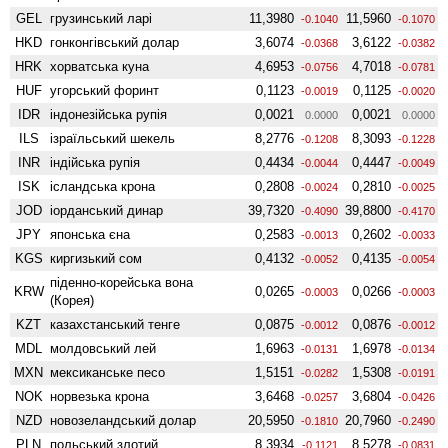
GEL
грузинський ларі
11,3980
11,5960
-0.1040
-0.1070
HKD
гонконгівський долар
3,6074
3,6122
-0.0368
-0.0382
HRK
хорватська куна
4,6953
4,7018
-0.0756
-0.0781
HUF
угорський форинт
0,1123
0,1125
-0.0019
-0.0020
IDR
індонезійська рупія
0,0021
0,0021
0.0000
0.0000
ILS
ізраїльський шекель
8,2776
8,3093
-0.1208
-0.1228
INR
індійська рупія
0,4434
0,4447
-0.0044
-0.0049
ISK
ісландська крона
0,2808
0,2810
-0.0024
-0.0025
JOD
іорданський динар
39,7320
39,8800
-0.4090
-0.4170
JPY
японська єна
0,2583
0,2602
-0.0013
-0.0033
KGS
киргизький сом
0,4132
0,4135
-0.0052
-0.0054
піденно-корейська вона
KRW
0,0265
0,0266
-0.0003
-0.0003
(Корея)
KZT
казахстанський тенге
0,0875
0,0876
-0.0012
-0.0012
MDL
молдовський лей
1,6963
1,6978
-0.0131
-0.0134
MXN
мексиканське песо
1,5151
1,5308
-0.0282
-0.0191
NOK
норвезька крона
3,6468
3,6804
-0.0257
-0.0426
NZD
ново­зеландський долар
20,5950
20,7960
-0.1810
-0.2490
PLN
польський злотий
8,3934
8,5278
-0.1121
-0.0831