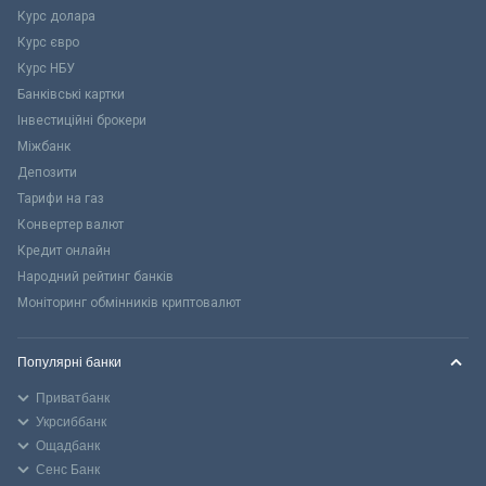
Курс долара
Курс євро
Курс НБУ
Банківські картки
Інвестиційні брокери
Міжбанк
Депозити
Тарифи на газ
Конвертер валют
Кредит онлайн
Народний рейтинг банків
Моніторинг обмінників криптовалют
Популярні банки
Приватбанк
Укрсиббанк
Ощадбанк
Сенс Банк