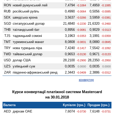
RON
новий румунський лей
7,4794
7,4959
-0.1064
-0.1085
RUB
російський рубль
0,4990
0,5056
-0.0064
-0.0085
SEK
шведська крона
3,5637
3,5959
-0.0266
-0.0381
SGD
сінгапурський долар
21,4840
21,6320
-0.2230
-0.2460
THB
таїландський бат
0,8956
0,9029
-0.0081
-0.0113
TJS
таджицький сомоні
3,1963
3,1991
-0.0353
-0.0359
TMT
туркменський манат
8,0808
8,0880
-0.0831
-0.0845
TRY
нова турецька ліра
7,4240
7,5542
-0.1417
-0.1092
TWD
тайванський долар
0,9653
0,9671
-0.0130
-0.0133
USD
долар США
28,2100
28,2350
-0.2900
-0.2950
UZS
узбецький сум
0,0035
0,0035
0.0000
0.0000
ZAR
південно-африканський ренд
2,3443
2,3886
-0.0409
-0.0312
конвертер
Курси конвертації платіжної системи Mastercard
на 30.01.2018
Валюта
Купівля (грн.)
Продаж (грн.)
AED
дирхам ОАЕ
7,6074
7,6148
-0.0730
-0.0731