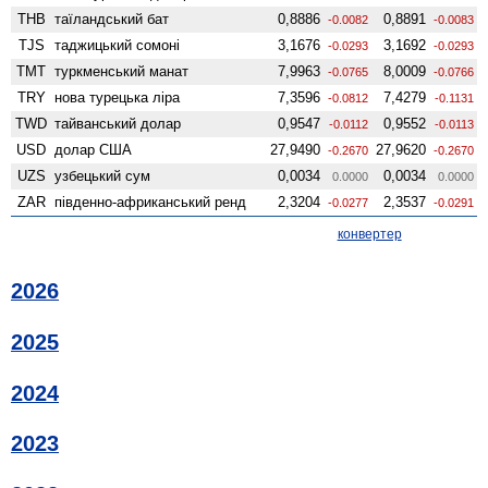
THB
таїландський бат
0,8886
0,8891
-0.0082
-0.0083
TJS
таджицький сомоні
3,1676
3,1692
-0.0293
-0.0293
TMT
туркменський манат
7,9963
8,0009
-0.0765
-0.0766
TRY
нова турецька ліра
7,3596
7,4279
-0.0812
-0.1131
TWD
тайванський долар
0,9547
0,9552
-0.0112
-0.0113
USD
долар США
27,9490
27,9620
-0.2670
-0.2670
UZS
узбецький сум
0,0034
0,0034
0.0000
0.0000
ZAR
південно-африканський ренд
2,3204
2,3537
-0.0277
-0.0291
конвертер
2026
2025
2024
2023