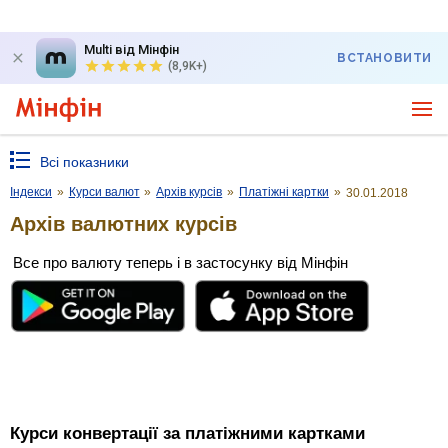
Multi від Мінфін
ВСТАНОВИТИ
(8,9K+)
Всі показники
Індекси
»
Курси валют
»
Архів курсів
»
Платіжні картки
»
30.01.2018
Архів валютних курсів
Все про валюту теперь і в застосунку від Мінфін
Курси конвертації за платіжними картками