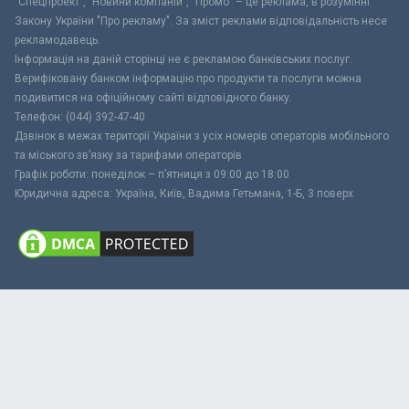
"Спецпроект", "Новини компаній", "Промо" – це реклама, в розумінні
Закону України "Про рекламу". За зміст реклами відповідальність несе
рекламодавець.
Інформація на даній сторінці не є рекламою банківських послуг.
Верифіковану банком інформацію про продукти та послуги можна
подивитися на офіційному сайті відповідного банку.
Телефон: (044) 392-47-40
Дзвінок в межах території України з усіх номерів операторів мобільного
та міського зв’язку за тарифами операторів
Графік роботи: понеділок – п’ятниця з 09:00 до 18:00
Юридична адреса: Україна, Київ, Вадима Гетьмана, 1-Б, 3 поверх