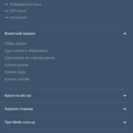
Райффайзен Банк
ОТП банк
monobank
Валютний аукціон
Обмін валют
Курс валют в обмінниках
Курс валют на чорному ринку
Купити долар
Купити євро
Купити злотий
Курси по містах
Корисні сторінки
Про Minfin.com.ua