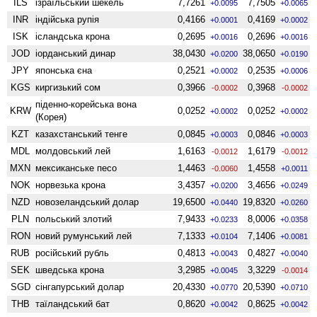
ILS
ізраїльський шекель
7,7261
7,7505
+0.0095
+0.0065
INR
індійська рупія
0,4166
0,4169
+0.0001
+0.0002
ISK
ісландська крона
0,2695
0,2696
+0.0016
+0.0016
JOD
іорданський динар
38,0430
38,0650
+0.0200
+0.0190
JPY
японська єна
0,2521
0,2535
+0.0002
+0.0006
KGS
киргизький сом
0,3966
0,3968
-0.0002
-0.0002
піденно-корейська вона
KRW
0,0252
0,0252
+0.0002
+0.0002
(Корея)
KZT
казахстанський тенге
0,0845
0,0846
+0.0003
+0.0003
MDL
молдовський лей
1,6163
1,6179
-0.0012
-0.0012
MXN
мексиканське песо
1,4463
1,4558
-0.0060
+0.0011
NOK
норвезька крона
3,4357
3,4656
+0.0200
+0.0249
NZD
ново­зеландський долар
19,6500
19,8320
+0.0440
+0.0260
PLN
польський злотий
7,9433
8,0006
+0.0233
+0.0358
RON
новий румунський лей
7,1333
7,1406
+0.0104
+0.0081
RUB
російський рубль
0,4813
0,4827
+0.0043
+0.0040
SEK
шведська крона
3,2985
3,3229
+0.0045
-0.0014
SGD
сінгапурський долар
20,4330
20,5390
+0.0770
+0.0710
THB
таїландський бат
0,8620
0,8625
+0.0042
+0.0042