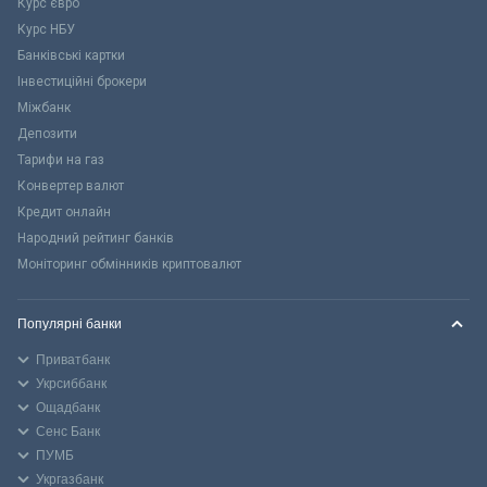
Курс євро
Курс НБУ
Банківські картки
Інвестиційні брокери
Міжбанк
Депозити
Тарифи на газ
Конвертер валют
Кредит онлайн
Народний рейтинг банків
Моніторинг обмінників криптовалют
Популярні банки
Приватбанк
Укрсиббанк
Ощадбанк
Сенс Банк
ПУМБ
Укргазбанк