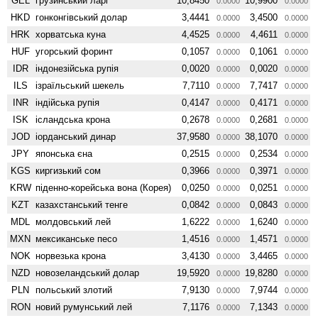
GEL
грузинський ларі
10,8450
10,9900
0.0000
0.0000
HKD
гонконгівський долар
3,4441
3,4500
0.0000
0.0000
HRK
хорватська куна
4,4525
4,4611
0.0000
0.0000
HUF
угорський форинт
0,1057
0,1061
0.0000
0.0000
IDR
індонезійська рупія
0,0020
0,0020
0.0000
0.0000
ILS
ізраїльський шекель
7,7110
7,7417
0.0000
0.0000
INR
індійська рупія
0,4147
0,4171
0.0000
0.0000
ISK
ісландська крона
0,2678
0,2681
0.0000
0.0000
JOD
іорданський динар
37,9580
38,1070
0.0000
0.0000
JPY
японська єна
0,2515
0,2534
0.0000
0.0000
KGS
киргизький сом
0,3966
0,3971
0.0000
0.0000
KRW
піденно-корейська вона (Корея)
0,0250
0,0251
0.0000
0.0000
KZT
казахстанський тенге
0,0842
0,0843
0.0000
0.0000
MDL
молдовський лей
1,6222
1,6240
0.0000
0.0000
MXN
мексиканське песо
1,4516
1,4571
0.0000
0.0000
NOK
норвезька крона
3,4130
3,4465
0.0000
0.0000
NZD
ново­зеландський долар
19,5920
19,8280
0.0000
0.0000
PLN
польський злотий
7,9130
7,9744
0.0000
0.0000
RON
новий румунський лей
7,1176
7,1343
0.0000
0.0000