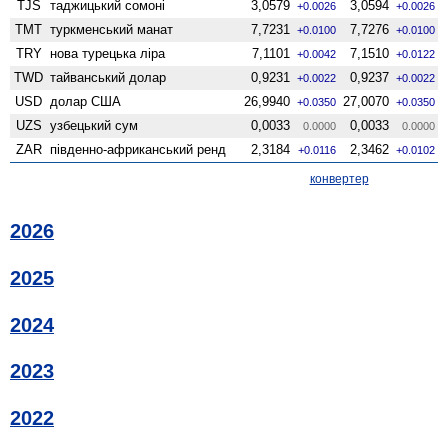
TJS
таджицький сомоні
3,0579
3,0594
+0.0026
+0.0026
TMT
туркменський манат
7,7231
7,7276
+0.0100
+0.0100
TRY
нова турецька ліра
7,1101
7,1510
+0.0042
+0.0122
TWD
тайванський долар
0,9231
0,9237
+0.0022
+0.0022
USD
долар США
26,9940
27,0070
+0.0350
+0.0350
UZS
узбецький сум
0,0033
0,0033
0.0000
0.0000
ZAR
південно-африканський ренд
2,3184
2,3462
+0.0116
+0.0102
конвертер
2026
2025
2024
2023
2022