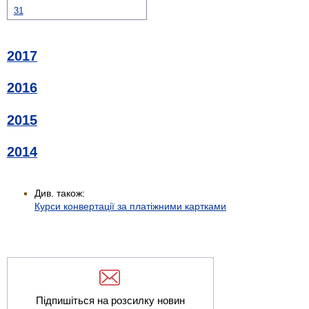
31
2017
2016
2015
2014
Див. також:
Курси конвертації за платіжними картками
Підпишіться на розсилку новин