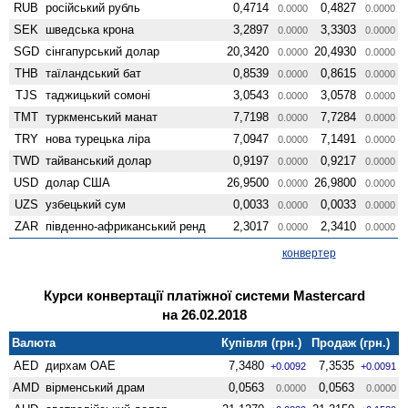
RUB
російський рубль
0,4714
0,4827
0.0000
0.0000
SEK
шведська крона
3,2897
3,3303
0.0000
0.0000
SGD
сінгапурський долар
20,3420
20,4930
0.0000
0.0000
THB
таїландський бат
0,8539
0,8615
0.0000
0.0000
TJS
таджицький сомоні
3,0543
3,0578
0.0000
0.0000
TMT
туркменський манат
7,7198
7,7284
0.0000
0.0000
TRY
нова турецька ліра
7,0947
7,1491
0.0000
0.0000
TWD
тайванський долар
0,9197
0,9217
0.0000
0.0000
USD
долар США
26,9500
26,9800
0.0000
0.0000
UZS
узбецький сум
0,0033
0,0033
0.0000
0.0000
ZAR
південно-африканський ренд
2,3017
2,3410
0.0000
0.0000
конвертер
Курси конвертації платіжної системи Mastercard
на 26.02.2018
Валюта
Купівля (грн.)
Продаж (грн.)
AED
дирхам ОАЕ
7,3480
7,3535
+0.0092
+0.0091
AMD
вiрменський драм
0,0563
0,0563
0.0000
0.0000