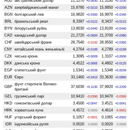
AUD
австралійський долар
21,1270
21,3150
+0.0830
+0.1530
AZN
азербайджанський манат
15,8780
15,8850
+0.0210
+0.0200
BGN
болгарський лев
16,9820
16,9970
+0.0300
+0.0340
BRL
бразильський реал
8,3397
8,3437
+0.0122
+0.0122
BYN
білоруський рубль
13,8030
13,8100
+0.0440
+0.0440
CAD
канадський долар
21,2720
21,3700
+0.0600
+0.0380
CHF
швейцарський франк
28,7540
28,9550
-0.0100
+0.0360
CNY
китайський юань женьмiньбi
4,2764
4,2789
+0.0199
+0.0199
CZK
чеська крона
1,3095
1,3107
+0.0009
+0.0006
DKK
данська крона
4,4522
4,4802
+0.0065
+0.0125
EGP
єгипетський фунт
1,5341
1,5348
+0.0039
+0.0039
EUR
Євро
33,1460
33,3630
+0.0410
+0.0880
фунт стерлінгів Велико­
GBP
37,6030
37,9920
+0.1130
+0.2200
британії
GEL
грузинський ларі
10,9410
10,9470
-0.0390
-0.0390
HKD
гонконгівський долар
3,4500
3,4521
+0.0047
+0.0041
HRK
хорватська куна
4,4572
4,4614
0.0000
-0.0001
HUF
угорський форинт
0,1057
0,1065
-0.0001
+0.0002
IDR
індонезійська рупія
0,0020
0,0020
0.0000
0.0000