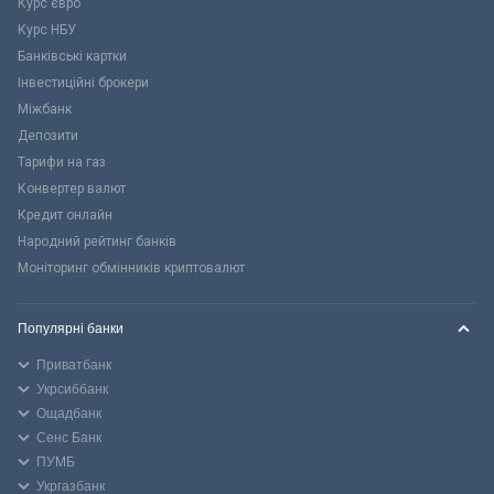
Курс євро
Курс НБУ
Банківські картки
Інвестиційні брокери
Міжбанк
Депозити
Тарифи на газ
Конвертер валют
Кредит онлайн
Народний рейтинг банків
Моніторинг обмінників криптовалют
Популярні банки
Приватбанк
Укрсиббанк
Ощадбанк
Сенс Банк
ПУМБ
Укргазбанк