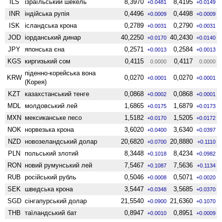
ILS
ізраїльський шекель
8,3970
8,4195
+0.0481
+0.0149
INR
індійська рупія
0,4496
0,4498
+0.0009
+0.0009
ISK
ісландська крона
0,2789
0,2790
+0.0031
+0.0031
JOD
іорданський динар
40,2250
40,2430
+0.0170
+0.0140
JPY
японська єна
0,2571
0,2584
+0.0013
+0.0013
KGS
киргизький сом
0,4115
0,4117
0.0000
0.0000
піденно-корейська вона
KRW
0,0270
0,0270
+0.0001
+0.0001
(Корея)
KZT
казахстанський тенге
0,0868
0,0868
+0.0002
+0.0001
MDL
молдовський лей
1,6865
1,6879
+0.0175
+0.0173
MXN
мексиканське песо
1,5182
1,5205
+0.0170
+0.0172
NOK
норвезька крона
3,6020
3,6340
+0.0400
+0.0397
NZD
ново­зеландський долар
20,6820
20,8880
+0.0700
+0.1110
PLN
польський злотий
8,3448
8,4234
+0.1018
+0.0982
RON
новий румунський лей
7,5467
7,5636
+0.1087
+0.1134
RUB
російський рубль
0,5046
0,5071
+0.0008
+0.0020
SEK
шведська крона
3,5447
3,5685
+0.0348
+0.0370
SGD
сінгапурський долар
21,5540
21,6360
+0.0900
+0.1070
THB
таїландський бат
0,8947
0,8951
+0.0010
+0.0009