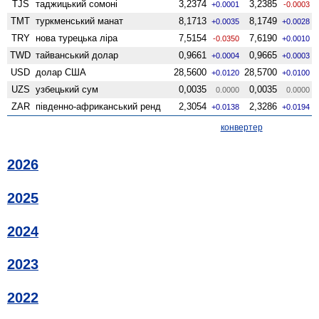
TJS
таджицький сомоні
3,2374
3,2385
+0.0001
-0.0003
TMT
туркменський манат
8,1713
8,1749
+0.0035
+0.0028
TRY
нова турецька ліра
7,5154
7,6190
-0.0350
+0.0010
TWD
тайванський долар
0,9661
0,9665
+0.0004
+0.0003
USD
долар США
28,5600
28,5700
+0.0120
+0.0100
UZS
узбецький сум
0,0035
0,0035
0.0000
0.0000
ZAR
південно-африканський ренд
2,3054
2,3286
+0.0138
+0.0194
конвертер
2026
2025
2024
2023
2022