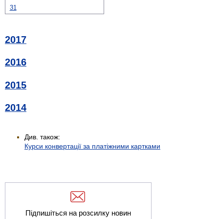
31
2017
2016
2015
2014
Див. також:
Курси конвертації за платіжними картками
Підпишіться на розсилку новин