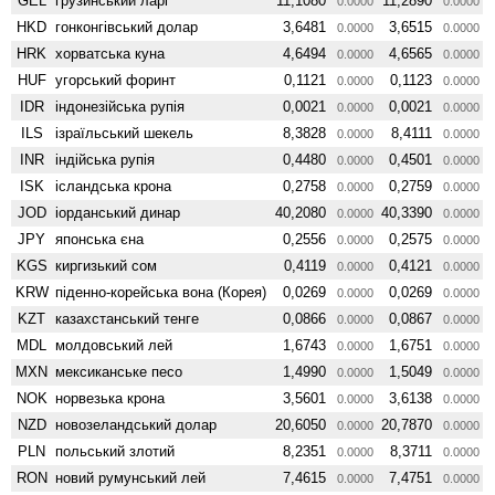
GEL
грузинський ларі
11,1080
11,2890
0.0000
0.0000
HKD
гонконгівський долар
3,6481
3,6515
0.0000
0.0000
HRK
хорватська куна
4,6494
4,6565
0.0000
0.0000
HUF
угорський форинт
0,1121
0,1123
0.0000
0.0000
IDR
індонезійська рупія
0,0021
0,0021
0.0000
0.0000
ILS
ізраїльський шекель
8,3828
8,4111
0.0000
0.0000
INR
індійська рупія
0,4480
0,4501
0.0000
0.0000
ISK
ісландська крона
0,2758
0,2759
0.0000
0.0000
JOD
іорданський динар
40,2080
40,3390
0.0000
0.0000
JPY
японська єна
0,2556
0,2575
0.0000
0.0000
KGS
киргизький сом
0,4119
0,4121
0.0000
0.0000
KRW
піденно-корейська вона (Корея)
0,0269
0,0269
0.0000
0.0000
KZT
казахстанський тенге
0,0866
0,0867
0.0000
0.0000
MDL
молдовський лей
1,6743
1,6751
0.0000
0.0000
MXN
мексиканське песо
1,4990
1,5049
0.0000
0.0000
NOK
норвезька крона
3,5601
3,6138
0.0000
0.0000
NZD
ново­зеландський долар
20,6050
20,7870
0.0000
0.0000
PLN
польський злотий
8,2351
8,3711
0.0000
0.0000
RON
новий румунський лей
7,4615
7,4751
0.0000
0.0000