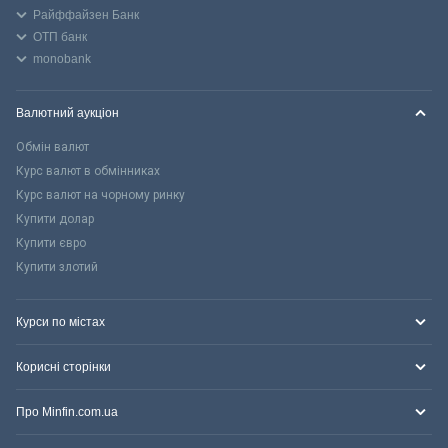
Райффайзен Банк
ОТП банк
monobank
Валютний аукціон
Обмін валют
Курс валют в обмінниках
Курс валют на чорному ринку
Купити долар
Купити євро
Купити злотий
Курси по містах
Корисні сторінки
Про Minfin.com.ua