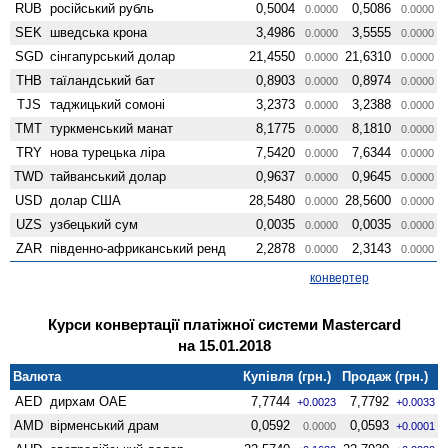
RUB
російський рубль
0,5004
0,5086
0.0000
0.0000
SEK
шведська крона
3,4986
3,5555
0.0000
0.0000
SGD
сінгапурський долар
21,4550
21,6310
0.0000
0.0000
THB
таїландський бат
0,8903
0,8974
0.0000
0.0000
TJS
таджицький сомоні
3,2373
3,2388
0.0000
0.0000
TMT
туркменський манат
8,1775
8,1810
0.0000
0.0000
TRY
нова турецька ліра
7,5420
7,6344
0.0000
0.0000
TWD
тайванський долар
0,9637
0,9645
0.0000
0.0000
USD
долар США
28,5480
28,5600
0.0000
0.0000
UZS
узбецький сум
0,0035
0,0035
0.0000
0.0000
ZAR
південно-африканський ренд
2,2878
2,3143
0.0000
0.0000
конвертер
Курси конвертації платіжної системи Mastercard
на 15.01.2018
Валюта
Купівля (грн.)
Продаж (грн.)
AED
дирхам ОАЕ
7,7744
7,7792
+0.0023
+0.0033
AMD
вiрменський драм
0,0592
0,0593
0.0000
+0.0001