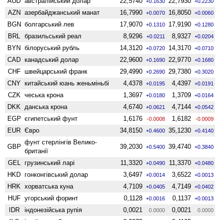
AUD
австралійський долар
22,5740
22,7930
+0.1630
+0.2230
AZN
азербайджанський манат
16,7990
16,8050
+0.0070
+0.0060
BGN
болгарський лев
17,9070
17,9190
+0.1310
+0.1280
BRL
бразильський реал
8,9296
8,9327
+0.0211
+0.0204
BYN
білоруський рубль
14,3120
14,3170
+0.0720
+0.0710
CAD
канадський долар
22,9600
22,9770
+0.1690
+0.1680
CHF
швейцарський франк
29,4990
29,7380
+0.2690
+0.3020
CNY
китайський юань женьмiньбi
4,4378
4,4397
+0.0195
+0.0191
CZK
чеська крона
1,3697
1,3709
+0.0180
+0.0164
DKK
данська крона
4,6740
4,7144
+0.0621
+0.0542
EGP
єгипетський фунт
1,6176
1,6182
-0.0008
-0.0009
EUR
Євро
34,8150
35,1230
+0.4600
+0.4140
фунт стерлінгів Велико­
GBP
39,2030
39,4740
+0.5400
+0.3840
британії
GEL
грузинський ларі
11,3320
11,3370
+0.0490
+0.0480
HKD
гонконгівський долар
3,6497
3,6522
+0.0014
+0.0013
HRK
хорватська куна
4,7109
4,7149
+0.0405
+0.0402
HUF
угорський форинт
0,1128
0,1137
+0.0016
+0.0013
IDR
індонезійська рупія
0,0021
0,0021
0.0000
0.0000