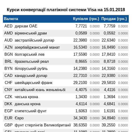
Курси конвертації платіжної системи Visa на 15.01.2018
Валюта
Купівля (грн.)
Продаж (грн.)
AED
дирхам ОАЕ
7,7721
7,7759
0.0000
0.0000
AMD
вiрменський драм
0,0589
0,0592
0.0000
0.0000
AUD
австралійський долар
22,3980
22,6340
0.0000
0.0000
AZN
азербайджанський манат
16,5340
16,8490
0.0000
0.0000
BGN
болгарський лев
17,5590
17,8410
0.0000
0.0000
BRL
бразильський реал
8,8665
8,8718
0.0000
0.0000
BYN
білоруський рубль
14,2380
14,3160
0.0000
0.0000
CAD
канадський долар
22,7310
22,9380
0.0000
0.0000
CHF
швейцарський франк
29,2100
29,5810
0.0000
0.0000
CNY
китайський юань женьмiньбi
4,4075
4,4116
0.0000
0.0000
CZK
чеська крона
1,3430
1,3694
0.0000
0.0000
DKK
данська крона
4,6114
4,6841
0.0000
0.0000
EGP
єгипетський фунт
1,6063
1,6191
0.0000
0.0000
EUR
Євро
34,3430
34,8940
0.0000
0.0000
GBP
фунт стерлінгів Велико­британії
38,6350
39,2550
0.0000
0.0000