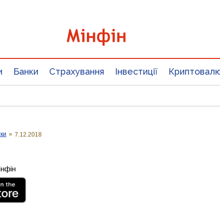
и
Банки
Страхування
Інвестиції
Криптовал
тки
»
7.12.2018
інфін