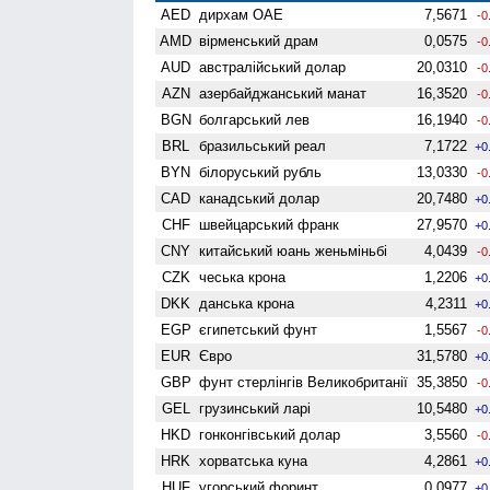
AED
дирхам ОАЕ
7,5671
-0
AMD
вiрменський драм
0,0575
-0
AUD
австралійський долар
20,0310
-0
AZN
азербайджанський манат
16,3520
-0
BGN
болгарський лев
16,1940
-0
BRL
бразильський реал
7,1722
+0
BYN
білоруський рубль
13,0330
-0
CAD
канадський долар
20,7480
+0
CHF
швейцарський франк
27,9570
+0
CNY
китайський юань женьмiньбi
4,0439
-0
CZK
чеська крона
1,2206
+0
DKK
данська крона
4,2311
+0
EGP
єгипетський фунт
1,5567
-0
EUR
Євро
31,5780
+0
GBP
фунт стерлінгів Велико­британії
35,3850
-0
GEL
грузинський ларі
10,5480
+0
HKD
гонконгівський долар
3,5560
-0
HRK
хорватська куна
4,2861
+0
HUF
угорський форинт
0,0977
+0