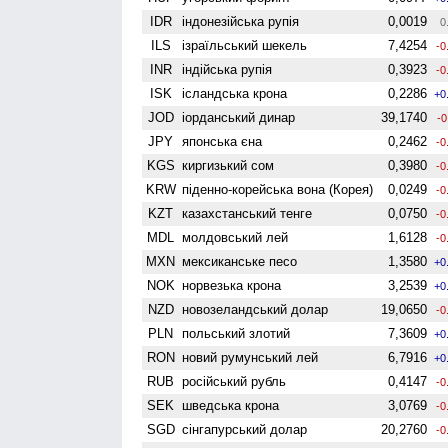
IDR
індонезійська рупія
0,0019
0
ILS
ізраїльський шекель
7,4254
-0
INR
індійська рупія
0,3923
-0
ISK
ісландська крона
0,2286
+0
JOD
іорданський динар
39,1740
-0
JPY
японська єна
0,2462
-0
KGS
киргизький сом
0,3980
-0
KRW
піденно-корейська вона (Корея)
0,0249
-0
KZT
казахстанський тенге
0,0750
-0
MDL
молдовський лей
1,6128
-0
MXN
мексиканське песо
1,3580
+0
NOK
норвезька крона
3,2539
+0
NZD
ново­зеландський долар
19,0650
-0
PLN
польський злотий
7,3609
+0
RON
новий румунський лей
6,7916
+0
RUB
російський рубль
0,4147
-0
SEK
шведська крона
3,0769
-0
SGD
сінгапурський долар
20,2760
-0