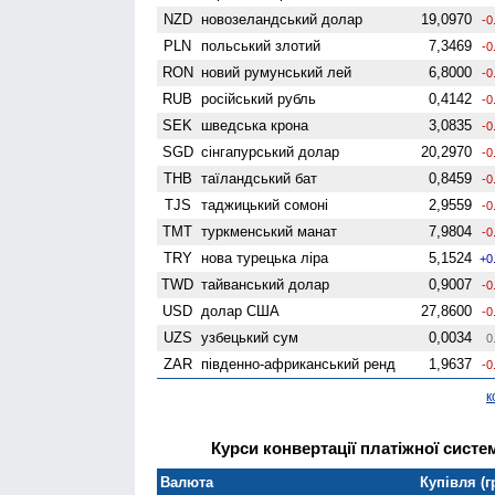
NZD
ново­зеландський долар
19,0970
-0
PLN
польський злотий
7,3469
-0
RON
новий румунський лей
6,8000
-0
RUB
російський рубль
0,4142
-0
SEK
шведська крона
3,0835
-0
SGD
сінгапурський долар
20,2970
-0
THB
таїландський бат
0,8459
-0
TJS
таджицький сомоні
2,9559
-0
TMT
туркменський манат
7,9804
-0
TRY
нова турецька ліра
5,1524
+0
TWD
тайванський долар
0,9007
-0
USD
долар США
27,8600
-0
UZS
узбецький сум
0,0034
0
ZAR
південно-африканський ренд
1,9637
-0
к
Курси конвертації платіжної систем
Валюта
Купівля (г