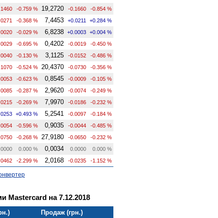
19,2720
.1460
-0.759 %
-0.1660
-0.854 %
7,4453
.0271
-0.368 %
+0.0211
+0.284 %
6,8238
.0020
-0.029 %
+0.0003
+0.004 %
0,4202
.0029
-0.695 %
-0.0019
-0.450 %
3,1125
.0040
-0.130 %
-0.0152
-0.486 %
20,4370
.1070
-0.524 %
-0.0730
-0.356 %
0,8545
.0053
-0.623 %
-0.0009
-0.105 %
2,9620
.0085
-0.287 %
-0.0074
-0.249 %
7,9970
.0215
-0.269 %
-0.0186
-0.232 %
5,2541
.0253
+0.493 %
-0.0097
-0.184 %
0,9035
.0054
-0.596 %
-0.0044
-0.485 %
27,9180
.0750
-0.268 %
-0.0650
-0.232 %
0,0034
.0000
0.000 %
0.0000
0.000 %
2,0168
.0462
-2.299 %
-0.0235
-1.152 %
онвертер
и Mastercard на 7.12.2018
рн.)
Продаж (грн.)