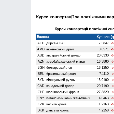
Курси конвертації за платіжними ка
Курси конвертації платіжної сис
Валюта
Купівля (г
AED
дирхам ОАЕ
7,5847
-0
AMD
вiрменський драм
0,0571
-0
AUD
австралійський долар
20,0330
-0
AZN
азербайджанський манат
16,3880
-0
BGN
болгарський лев
16,1250
-0
BRL
бразильський реал
7,1110
-0
BYN
білоруський рубль
13,0190
-0
CAD
канадський долар
20,7190
-0
CHF
швейцарський франк
27,8820
-0
CNY
китайський юань женьмiньбi
4,0463
-0
CZK
чеська крона
1,2163
-0
DKK
данська крона
4,2258
-0