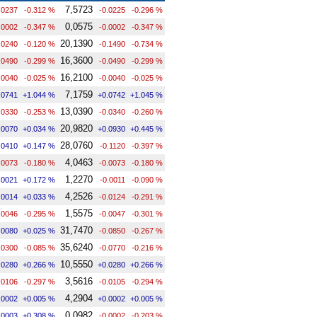
7,5723
.0237
-0.312 %
-0.0225
-0.296 %
0,0575
.0002
-0.347 %
-0.0002
-0.347 %
20,1390
.0240
-0.120 %
-0.1490
-0.734 %
16,3600
.0490
-0.299 %
-0.0490
-0.299 %
16,2100
.0040
-0.025 %
-0.0040
-0.025 %
7,1759
.0741
+1.044 %
+0.0742
+1.045 %
13,0390
.0330
-0.253 %
-0.0340
-0.260 %
20,9820
.0070
+0.034 %
+0.0930
+0.445 %
28,0760
.0410
+0.147 %
-0.1120
-0.397 %
4,0463
.0073
-0.180 %
-0.0073
-0.180 %
1,2270
.0021
+0.172 %
-0.0011
-0.090 %
4,2526
.0014
+0.033 %
-0.0124
-0.291 %
1,5575
.0046
-0.295 %
-0.0047
-0.301 %
31,7470
.0080
+0.025 %
-0.0850
-0.267 %
35,6240
.0300
-0.085 %
-0.0770
-0.216 %
10,5550
.0280
+0.266 %
+0.0280
+0.266 %
3,5616
.0106
-0.297 %
-0.0105
-0.294 %
4,2904
.0002
+0.005 %
+0.0002
+0.005 %
0,0982
.0003
+0.308 %
-0.0002
-0.203 %