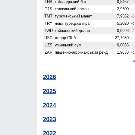
THB
таїландський бат
0,8467
-0
TJS
таджицький сомоні
2,9500
-0
TMT
туркменський манат
7,9532
-0
TRY
нова турецька ліра
5,2020
+0
TWD
тайванський долар
0,8993
-0
USD
долар США
27,7980
-0
UZS
узбецький сум
0,0033
0
ZAR
південно-африканський ренд
1,9633
-0
к
2026
2025
2024
2023
2022