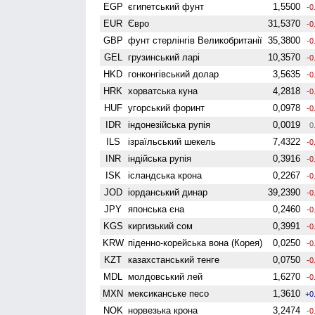
EGP
єгипетський фунт
1,5500
-0
EUR
Євро
31,5370
-0
GBP
фунт стерлінгів Велико­британії
35,3800
-0
GEL
грузинський ларі
10,3570
-0
HKD
гонконгівський долар
3,5635
-0
HRK
хорватська куна
4,2818
-0
HUF
угорський форинт
0,0978
-0
IDR
індонезійська рупія
0,0019
0
ILS
ізраїльський шекель
7,4322
-0
INR
індійська рупія
0,3916
-0
ISK
ісландська крона
0,2267
-0
JOD
іорданський динар
39,2390
-0
JPY
японська єна
0,2460
-0
KGS
киргизький сом
0,3991
-0
KRW
піденно-корейська вона (Корея)
0,0250
-0
KZT
казахстанський тенге
0,0750
-0
MDL
молдовський лей
1,6270
-0
MXN
мексиканське песо
1,3610
+0
NOK
норвезька крона
3,2474
-0