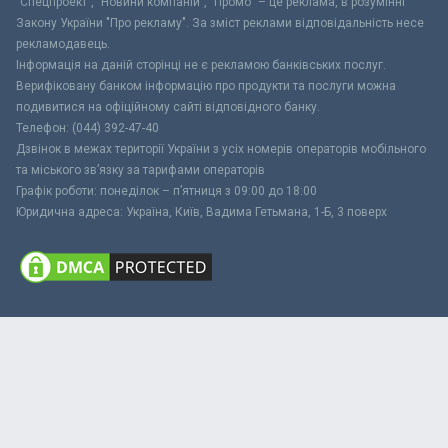
"Спецпроект", "Новини компаній", "Промо" – це реклама, в розумінні
Закону України "Про рекламу". За зміст реклами відповідальність несе
рекламодавець.
Інформація на даній сторінці не є рекламою банківських послуг.
Верифіковану банком інформацію про продукти та послуги можна
подивитися на офіційному сайті відповідного банку.
Телефон: (044) 392-47-40
Дзвінок в межах території України з усіх номерів операторів мобільного
та міського зв’язку за тарифами операторів
Графік роботи: понеділок – п’ятниця з 09:00 до 18:00
Юридична адреса: Україна, Київ, Вадима Гетьмана, 1-Б, 3 поверх