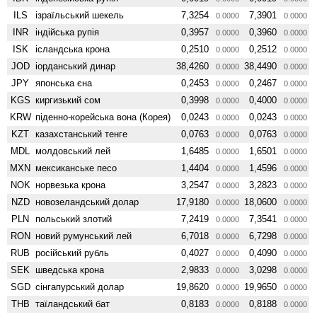
ILS
ізраїльський шекель
7,3254
7,3901
0.0000
0.0000
INR
індійська рупія
0,3957
0,3960
0.0000
0.0000
ISK
ісландська крона
0,2510
0,2512
0.0000
0.0000
JOD
іорданський динар
38,4260
38,4490
0.0000
0.0000
JPY
японська єна
0,2453
0,2467
0.0000
0.0000
KGS
киргизький сом
0,3998
0,4000
0.0000
0.0000
KRW
піденно-корейська вона (Корея)
0,0243
0,0243
0.0000
0.0000
KZT
казахстанський тенге
0,0763
0,0763
0.0000
0.0000
MDL
молдовський лей
1,6485
1,6501
0.0000
0.0000
MXN
мексиканське песо
1,4404
1,4596
0.0000
0.0000
NOK
норвезька крона
3,2547
3,2823
0.0000
0.0000
NZD
ново­зеландський долар
17,9180
18,0600
0.0000
0.0000
PLN
польський злотий
7,2419
7,3541
0.0000
0.0000
RON
новий румунський лей
6,7018
6,7298
0.0000
0.0000
RUB
російський рубль
0,4027
0,4090
0.0000
0.0000
SEK
шведська крона
2,9833
3,0298
0.0000
0.0000
SGD
сінгапурський долар
19,8620
19,9650
0.0000
0.0000
THB
таїландський бат
0,8183
0,8188
0.0000
0.0000