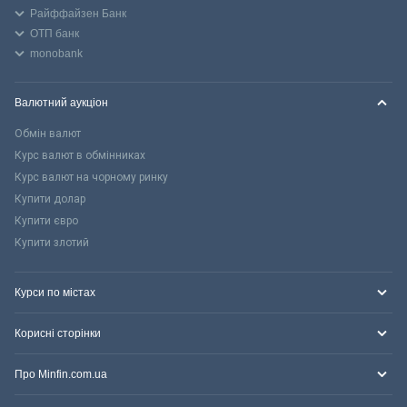
Райффайзен Банк
ОТП банк
monobank
Валютний аукціон
Обмін валют
Курс валют в обмінниках
Курс валют на чорному ринку
Купити долар
Купити євро
Купити злотий
Курси по містах
Корисні сторінки
Про Minfin.com.ua