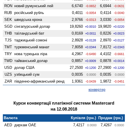
RON
новий румунський лей
6,6740
6,6944
-0.0652
-0.0631
RUB
російський рубль
0,4011
0,4114
-0.0054
-0.0040
SEK
шведська крона
2,9766
3,0330
-0.0313
-0.0054
SGD
сінгапурський долар
19,8260
19,9820
+0.0010
+0.0220
THB
таїландський бат
0,8169
0,8226
+0.0011
+0.0023
TJS
таджицький сомоні
2,8928
2,8970
+0.0128
+0.0127
TMT
туркменський манат
7,8058
7,8172
+0.0344
+0.0343
TRY
нова турецька ліра
4,2967
4,4102
-0.6490
-0.6661
TWD
тайванський долар
0,8857
0,8878
+0.0009
+0.0014
USD
долар США
27,2500
27,2900
+0.1200
+0.1200
UZS
узбецький сум
0,0035
0,0035
0.0000
0.0000
ZAR
південно-африканський ренд
1,9361
1,9872
-0.0439
-0.0451
конвертер
Курси конвертації платіжної системи Mastercard
на 12.08.2018
Валюта
Купівля (грн.)
Продаж (грн.)
AED
дирхам ОАЕ
7,4217
7,4267
0.0000
0.0000