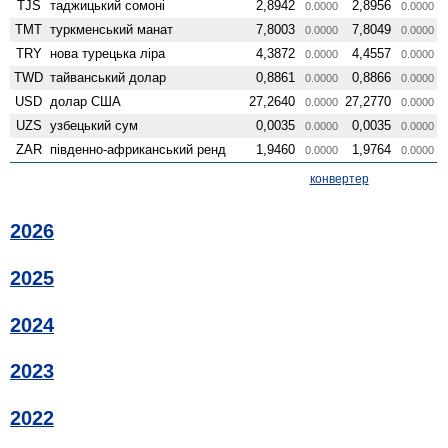
TJS
таджицький сомоні
2,8942
2,8956
0.0000
0.0000
TMT
туркменський манат
7,8003
7,8049
0.0000
0.0000
TRY
нова турецька ліра
4,3872
4,4557
0.0000
0.0000
TWD
тайванський долар
0,8861
0,8866
0.0000
0.0000
USD
долар США
27,2640
27,2770
0.0000
0.0000
UZS
узбецький сум
0,0035
0,0035
0.0000
0.0000
ZAR
південно-африканський ренд
1,9460
1,9764
0.0000
0.0000
конвертер
2026
2025
2024
2023
2022