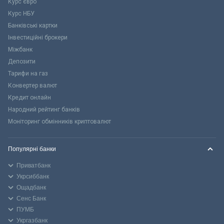
Курс євро
Курс НБУ
Банківські картки
Інвестиційні брокери
Міжбанк
Депозити
Тарифи на газ
Конвертер валют
Кредит онлайн
Народний рейтинг банків
Моніторинг обмінників криптовалют
Популярні банки
Приватбанк
Укрсиббанк
Ощадбанк
Сенс Банк
ПУМБ
Укргазбанк