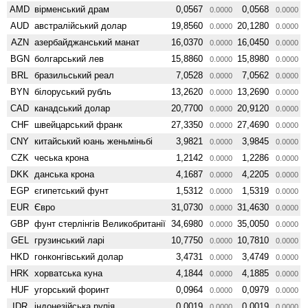
AMD
вiрменський драм
0,0567
0,0568
0.0000
0.0000
AUD
австралійський долар
19,8560
20,1280
0.0000
0.0000
AZN
азербайджанський манат
16,0370
16,0450
0.0000
0.0000
BGN
болгарський лев
15,8860
15,8980
0.0000
0.0000
BRL
бразильський реал
7,0528
7,0562
0.0000
0.0000
BYN
білоруський рубль
13,2620
13,2690
0.0000
0.0000
CAD
канадський долар
20,7700
20,9120
0.0000
0.0000
CHF
швейцарський франк
27,3350
27,4690
0.0000
0.0000
CNY
китайський юань женьмiньбi
3,9821
3,9845
0.0000
0.0000
CZK
чеська крона
1,2142
1,2286
0.0000
0.0000
DKK
данська крона
4,1687
4,2205
0.0000
0.0000
EGP
єгипетський фунт
1,5312
1,5319
0.0000
0.0000
EUR
Євро
31,0730
31,4630
0.0000
0.0000
GBP
фунт стерлінгів Велико­британії
34,6980
35,0050
0.0000
0.0000
GEL
грузинський ларі
10,7750
10,7810
0.0000
0.0000
HKD
гонконгівський долар
3,4731
3,4749
0.0000
0.0000
HRK
хорватська куна
4,1844
4,1885
0.0000
0.0000
HUF
угорський форинт
0,0964
0,0979
0.0000
0.0000
IDR
індонезійська рупія
0,0019
0,0019
0.0000
0.0000