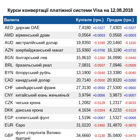
Курси конвертації платіжної системи Visa на 12.08.2018
Валюта
Купівля (грн.)
Продаж (грн.)
AED
дирхам ОАЕ
7,4180
7,4303
+0.0327
+0.0327
AMD
вiрменський драм
0,0564
0,0568
+0.0003
+0.0003
AUD
австралійський долар
19,8350
20,1460
-0.1590
-0.1100
AZN
азербайджанський манат
15,9360
16,1190
+0.0700
+0.0710
BGN
болгарський лев
15,8610
16,0990
-0.1260
-0.0440
BRL
бразильський реал
7,0831
7,0946
-0.0507
-0.0509
BYN
білоруський рубль
13,1900
13,3380
-0.0540
-0.0040
CAD
канадський долар
20,7140
20,9320
-0.0500
+0.0260
CHF
швейцарський франк
27,3130
27,5300
+0.0550
+0.0660
CNY
китайський юань женьмiньбi
3,9794
3,9873
+0.0056
+0.0057
CZK
чеська крона
1,2082
1,2317
-0.0128
-0.0033
DKK
данська крона
4,1634
4,2233
-0.0304
-0.0119
EGP
єгипетський фунт
1,5196
1,5327
+0.0067
+0.0068
EUR
Євро
31,0220
31,4870
-0.2460
-0.0870
фунт стерлінгів Велико­
GBP
34,6660
35,0400
-0.1130
-0.0470
британії