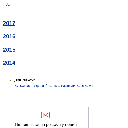
31
2017
2016
2015
2014
Див. також:
Курси конвертації за платіжними картками
Підпишіться на розсилку новин