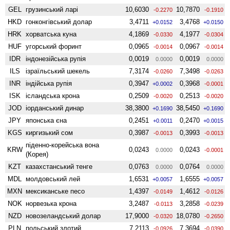
GEL
грузинський ларі
10,6030
10,7870
-0.2270
-0.1910
HKD
гонконгівський долар
3,4711
3,4768
+0.0152
+0.0150
HRK
хорватська куна
4,1869
4,1977
-0.0330
-0.0304
HUF
угорський форинт
0,0965
0,0967
-0.0014
-0.0014
IDR
індонезійська рупія
0,0019
0,0019
0.0000
0.0000
ILS
ізраїльський шекель
7,3174
7,3498
-0.0260
-0.0263
INR
індійська рупія
0,3947
0,3968
+0.0002
-0.0001
ISK
ісландська крона
0,2509
0,2513
-0.0020
-0.0020
JOD
іорданський динар
38,3800
38,5450
+0.1690
+0.1690
JPY
японська єна
0,2451
0,2470
+0.0011
+0.0015
KGS
киргизький сом
0,3987
0,3993
-0.0013
-0.0013
піденно-корейська вона
KRW
0,0243
0,0243
0.0000
-0.0001
(Корея)
KZT
казахстанський тенге
0,0763
0,0764
0.0000
0.0000
MDL
молдовський лей
1,6531
1,6555
+0.0057
+0.0057
MXN
мексиканське песо
1,4397
1,4612
-0.0149
-0.0126
NOK
норвезька крона
3,2487
3,2858
-0.0113
-0.0239
NZD
ново­зеландський долар
17,9000
18,0780
-0.0320
-0.2650
PLN
польський злотий
7,2113
7,3694
-0.0926
-0.0390