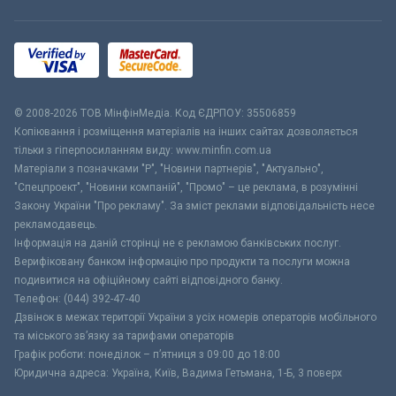
© 2008-2026 ТОВ МiнфiнМедiа. Код ЄДРПОУ: 35506859
Копіювання і розміщення матеріалів на інших сайтах дозволяється
тільки з гіперпосиланням виду: www.minfin.com.ua
Матеріали з позначками "Р", "Новини партнерів", "Актуально",
"Спецпроект", "Новини компаній", "Промо" – це реклама, в розумінні
Закону України "Про рекламу". За зміст реклами відповідальність несе
рекламодавець.
Інформація на даній сторінці не є рекламою банківських послуг.
Верифіковану банком інформацію про продукти та послуги можна
подивитися на офіційному сайті відповідного банку.
Телефон: (044) 392-47-40
Дзвінок в межах території України з усіх номерів операторів мобільного
та міського зв’язку за тарифами операторів
Графік роботи: понеділок – п’ятниця з 09:00 до 18:00
Юридична адреса: Україна, Київ, Вадима Гетьмана, 1-Б, 3 поверх