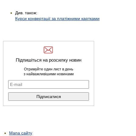
Див. також:
Курси конвертації за платіжними картками
Підпишіться на розсилку новин
Отримуйте один лист в день
з найважливішими новинами
Мапа сайту