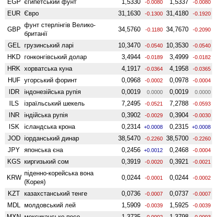
EGP
єгипетський фунт
1,5330
1,5337
-0.0080
-0.0080
EUR
Євро
31,1630
31,4180
-0.1300
-0.1920
фунт стерлінгів Велико­
GBP
34,5760
34,7670
-0.1180
-0.2090
британії
GEL
грузинський ларі
10,3470
10,3530
-0.0540
-0.0540
HKD
гонконгівський долар
3,4944
3,4999
-0.0189
-0.0182
HRK
хорватська куна
4,1917
4,1958
-0.0364
-0.0365
HUF
угорський форинт
0,0968
0,0978
-0.0002
-0.0004
IDR
індонезійська рупія
0,0019
0,0019
0.0000
0.0000
ILS
ізраїльський шекель
7,2495
7,2788
-0.0521
-0.0593
INR
індійська рупія
0,3902
0,3904
-0.0029
-0.0030
ISK
ісландська крона
0,2314
0,2315
+0.0008
+0.0008
JOD
іорданський динар
38,5470
38,5700
-0.2260
-0.2260
JPY
японська єна
0,2456
0,2468
+0.0012
-0.0004
KGS
киргизький сом
0,3919
0,3921
-0.0020
-0.0021
піденно-корейська вона
KRW
0,0244
0,0244
-0.0001
-0.0002
(Корея)
KZT
казахстанський тенге
0,0736
0,0737
-0.0007
-0.0007
MDL
молдовський лей
1,5909
1,5925
-0.0039
-0.0039
MXN
мексиканське песо
1,3735
1,3798
-0.0002
-0.0093