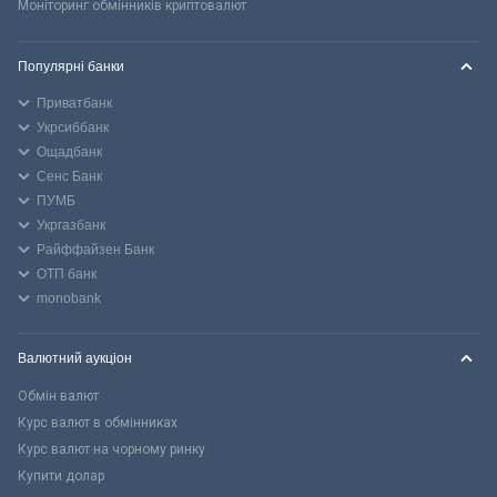
Моніторинг обмінників криптовалют
Популярні банки
Приватбанк
Укрсиббанк
Ощадбанк
Сенс Банк
ПУМБ
Укргазбанк
Райффайзен Банк
ОТП банк
monobank
Валютний аукціон
Обмін валют
Курс валют в обмінниках
Курс валют на чорному ринку
Купити долар