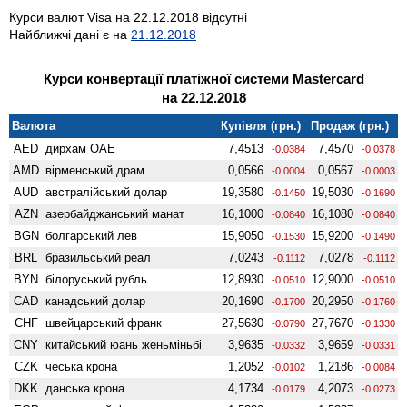
Курси валют Visa на 22.12.2018 відсутні
Найближчі дані є на
21.12.2018
Курси конвертації платіжної системи Mastercard
на 22.12.2018
Валюта
Купівля (грн.)
Продаж (грн.)
AED
дирхам ОАЕ
7,4513
7,4570
-0.0384
-0.0378
AMD
вiрменський драм
0,0566
0,0567
-0.0004
-0.0003
AUD
австралійський долар
19,3580
19,5030
-0.1450
-0.1690
AZN
азербайджанський манат
16,1000
16,1080
-0.0840
-0.0840
BGN
болгарський лев
15,9050
15,9200
-0.1530
-0.1490
BRL
бразильський реал
7,0243
7,0278
-0.1112
-0.1112
BYN
білоруський рубль
12,8930
12,9000
-0.0510
-0.0510
CAD
канадський долар
20,1690
20,2950
-0.1700
-0.1760
CHF
швейцарський франк
27,5630
27,7670
-0.0790
-0.1330
CNY
китайський юань женьмiньбi
3,9635
3,9659
-0.0332
-0.0331
CZK
чеська крона
1,2052
1,2186
-0.0102
-0.0084
DKK
данська крона
4,1734
4,2073
-0.0179
-0.0273