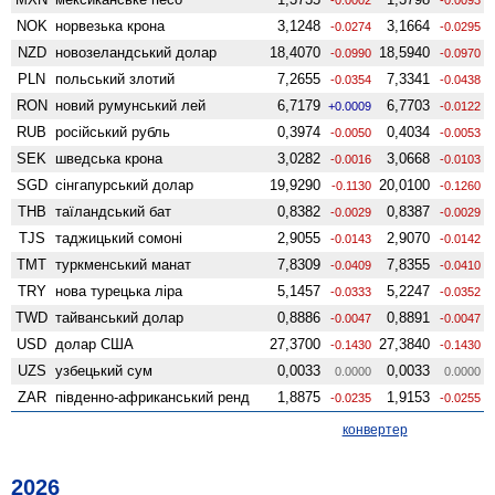
NOK
норвезька крона
3,1248
3,1664
-0.0274
-0.0295
NZD
ново­зеландський долар
18,4070
18,5940
-0.0990
-0.0970
PLN
польський злотий
7,2655
7,3341
-0.0354
-0.0438
RON
новий румунський лей
6,7179
6,7703
+0.0009
-0.0122
RUB
російський рубль
0,3974
0,4034
-0.0050
-0.0053
SEK
шведська крона
3,0282
3,0668
-0.0016
-0.0103
SGD
сінгапурський долар
19,9290
20,0100
-0.1130
-0.1260
THB
таїландський бат
0,8382
0,8387
-0.0029
-0.0029
TJS
таджицький сомоні
2,9055
2,9070
-0.0143
-0.0142
TMT
туркменський манат
7,8309
7,8355
-0.0409
-0.0410
TRY
нова турецька ліра
5,1457
5,2247
-0.0333
-0.0352
TWD
тайванський долар
0,8886
0,8891
-0.0047
-0.0047
USD
долар США
27,3700
27,3840
-0.1430
-0.1430
UZS
узбецький сум
0,0033
0,0033
0.0000
0.0000
ZAR
південно-африканський ренд
1,8875
1,9153
-0.0235
-0.0255
конвертер
2026