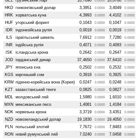
GEL
грузинський ларі
10,7690
10,8780
0.0000
0.0000
HKD
гонконгівський долар
3,3951
3,4049
0.0000
0.0000
HRK
хорватська куна
4,3993
4,4102
0.0000
0.0000
HUF
угорський форинт
0,1043
0,1047
0.0000
0.0000
IDR
індонезійська рупія
0,0019
0,0019
0.0000
0.0000
ILS
ізраїльський шекель
7,6912
7,7280
0.0000
0.0000
INR
індійська рупія
0,4071
0,4093
0.0000
0.0000
ISK
ісландська крона
0,2642
0,2647
0.0000
0.0000
JOD
іорданський динар
37,4650
37,6410
0.0000
0.0000
JPY
японська єна
0,2502
0,2532
0.0000
0.0000
KGS
киргизький сом
0,3918
0,3925
0.0000
0.0000
KRW
піденно-корейська вона (Корея)
0,0247
0,0248
0.0000
0.0000
KZT
казахстанський тенге
0,0825
0,0827
0.0000
0.0000
MDL
молдовський лей
1,5980
1,6010
0.0000
0.0000
MXN
мексиканське песо
1,4081
1,4184
0.0000
0.0000
NOK
норвезька крона
3,3719
3,4351
0.0000
0.0000
NZD
ново­зеландський долар
19,1830
19,4050
0.0000
0.0000
PLN
польський злотий
7,7672
7,8483
0.0000
0.0000
RON
новий румунський лей
7,0240
7,0458
0.0000
0.0000