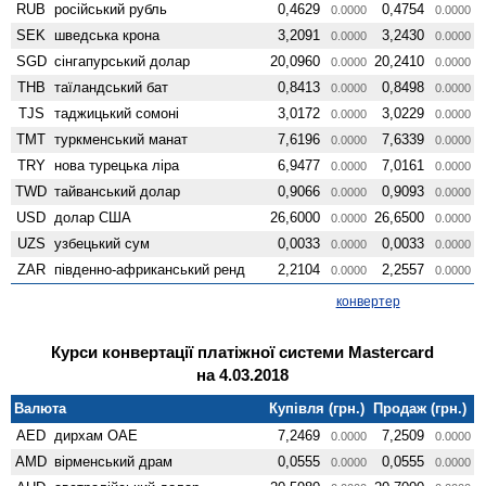
RUB
російський рубль
0,4629
0,4754
0.0000
0.0000
SEK
шведська крона
3,2091
3,2430
0.0000
0.0000
SGD
сінгапурський долар
20,0960
20,2410
0.0000
0.0000
THB
таїландський бат
0,8413
0,8498
0.0000
0.0000
TJS
таджицький сомоні
3,0172
3,0229
0.0000
0.0000
TMT
туркменський манат
7,6196
7,6339
0.0000
0.0000
TRY
нова турецька ліра
6,9477
7,0161
0.0000
0.0000
TWD
тайванський долар
0,9066
0,9093
0.0000
0.0000
USD
долар США
26,6000
26,6500
0.0000
0.0000
UZS
узбецький сум
0,0033
0,0033
0.0000
0.0000
ZAR
південно-африканський ренд
2,2104
2,2557
0.0000
0.0000
конвертер
Курси конвертації платіжної системи Mastercard
на 4.03.2018
Валюта
Купівля (грн.)
Продаж (грн.)
AED
дирхам ОАЕ
7,2469
7,2509
0.0000
0.0000
AMD
вiрменський драм
0,0555
0,0555
0.0000
0.0000