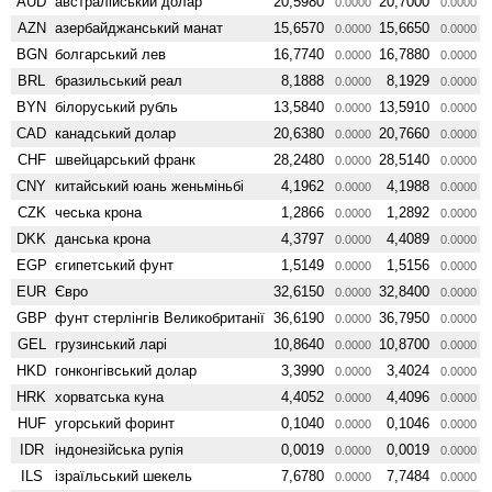
AUD
австралійський долар
20,5980
20,7000
0.0000
0.0000
AZN
азербайджанський манат
15,6570
15,6650
0.0000
0.0000
BGN
болгарський лев
16,7740
16,7880
0.0000
0.0000
BRL
бразильський реал
8,1888
8,1929
0.0000
0.0000
BYN
білоруський рубль
13,5840
13,5910
0.0000
0.0000
CAD
канадський долар
20,6380
20,7660
0.0000
0.0000
CHF
швейцарський франк
28,2480
28,5140
0.0000
0.0000
CNY
китайський юань женьмiньбi
4,1962
4,1988
0.0000
0.0000
CZK
чеська крона
1,2866
1,2892
0.0000
0.0000
DKK
данська крона
4,3797
4,4089
0.0000
0.0000
EGP
єгипетський фунт
1,5149
1,5156
0.0000
0.0000
EUR
Євро
32,6150
32,8400
0.0000
0.0000
GBP
фунт стерлінгів Велико­британії
36,6190
36,7950
0.0000
0.0000
GEL
грузинський ларі
10,8640
10,8700
0.0000
0.0000
HKD
гонконгівський долар
3,3990
3,4024
0.0000
0.0000
HRK
хорватська куна
4,4052
4,4096
0.0000
0.0000
HUF
угорський форинт
0,1040
0,1046
0.0000
0.0000
IDR
індонезійська рупія
0,0019
0,0019
0.0000
0.0000
ILS
ізраїльський шекель
7,6780
7,7484
0.0000
0.0000