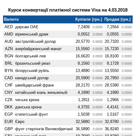
Курси конвертації платіжної системи Visa на 4.03.2018
Валюта
Купівля (грн.)
Продаж (грн.)
AED
дирхам ОАЕ
7,2409
7,2564
0.0000
0.0000
AMD
вiрменський драм
0,0552
0,0555
0.0000
0.0000
AUD
австралійський долар
20,5770
20,7320
0.0000
0.0000
AZN
азербайджанський манат
15,5560
15,7230
0.0000
0.0000
BGN
болгарський лев
16,6620
16,8100
0.0000
0.0000
BRL
бразильський реал
8,1560
8,1728
0.0000
0.0000
BYN
білоруський рубль
13,4890
13,5550
0.0000
0.0000
CAD
канадський долар
20,5900
20,7950
0.0000
0.0000
CHF
швейцарський франк
28,2170
28,5390
0.0000
0.0000
CNY
китайський юань женьмiньбi
4,1890
4,1990
0.0000
0.0000
CZK
чеська крона
1,2811
1,2966
0.0000
0.0000
DKK
данська крона
4,3755
4,4141
0.0000
0.0000
EGP
єгипетський фунт
1,5038
1,5167
0.0000
0.0000
EUR
Євро
32,5880
32,8780
0.0000
0.0000
GBP
фунт стерлінгів Велико­британії
36,5890
36,8240
0.0000
0.0000