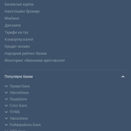
Банківські картки
Інвестиційні брокери
Міжбанк
Депозити
Тарифи на газ
Конвертер валют
Кредит онлайн
Народний рейтинг банків
Моніторинг обмінників криптовалют
Популярні банки
Приватбанк
Укрсиббанк
Ощадбанк
Сенс Банк
ПУМБ
Укргазбанк
Райффайзен Банк