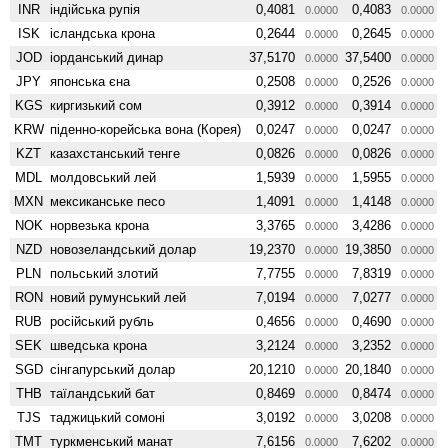
INR
індійська рупія
0,4081
0,4083
0.0000
0.0000
ISK
ісландська крона
0,2644
0,2645
0.0000
0.0000
JOD
іорданський динар
37,5170
37,5400
0.0000
0.0000
JPY
японська єна
0,2508
0,2526
0.0000
0.0000
KGS
киргизький сом
0,3912
0,3914
0.0000
0.0000
KRW
піденно-корейська вона (Корея)
0,0247
0,0247
0.0000
0.0000
KZT
казахстанський тенге
0,0826
0,0826
0.0000
0.0000
MDL
молдовський лей
1,5939
1,5955
0.0000
0.0000
MXN
мексиканське песо
1,4091
1,4148
0.0000
0.0000
NOK
норвезька крона
3,3765
3,4286
0.0000
0.0000
NZD
ново­зеландський долар
19,2370
19,3850
0.0000
0.0000
PLN
польський злотий
7,7755
7,8319
0.0000
0.0000
RON
новий румунський лей
7,0194
7,0277
0.0000
0.0000
RUB
російський рубль
0,4656
0,4690
0.0000
0.0000
SEK
шведська крона
3,2124
3,2352
0.0000
0.0000
SGD
сінгапурський долар
20,1210
20,1840
0.0000
0.0000
THB
таїландський бат
0,8469
0,8474
0.0000
0.0000
TJS
таджицький сомоні
3,0192
3,0208
0.0000
0.0000
TMT
туркменський манат
7,6156
7,6202
0.0000
0.0000