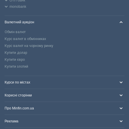
ОТП банк
monobank
Валютний аукціон
Обмін валют
Курс валют в обмінниках
Курс валют на чорному ринку
Купити долар
Купити євро
Купити злотий
Курси по містах
Корисні сторінки
Про Minfin.com.ua
Реклама