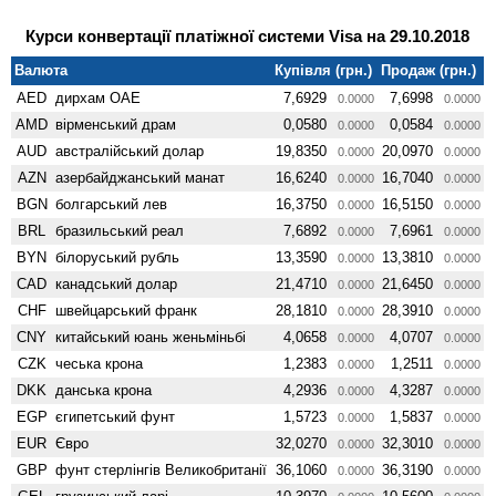
Курси конвертації платіжної системи Visa на 29.10.2018
Валюта
Купівля (грн.)
Продаж (грн.)
AED
дирхам ОАЕ
7,6929
7,6998
0.0000
0.0000
AMD
вiрменський драм
0,0580
0,0584
0.0000
0.0000
AUD
австралійський долар
19,8350
20,0970
0.0000
0.0000
AZN
азербайджанський манат
16,6240
16,7040
0.0000
0.0000
BGN
болгарський лев
16,3750
16,5150
0.0000
0.0000
BRL
бразильський реал
7,6892
7,6961
0.0000
0.0000
BYN
білоруський рубль
13,3590
13,3810
0.0000
0.0000
CAD
канадський долар
21,4710
21,6450
0.0000
0.0000
CHF
швейцарський франк
28,1810
28,3910
0.0000
0.0000
CNY
китайський юань женьмiньбi
4,0658
4,0707
0.0000
0.0000
CZK
чеська крона
1,2383
1,2511
0.0000
0.0000
DKK
данська крона
4,2936
4,3287
0.0000
0.0000
EGP
єгипетський фунт
1,5723
1,5837
0.0000
0.0000
EUR
Євро
32,0270
32,3010
0.0000
0.0000
GBP
фунт стерлінгів Велико­британії
36,1060
36,3190
0.0000
0.0000