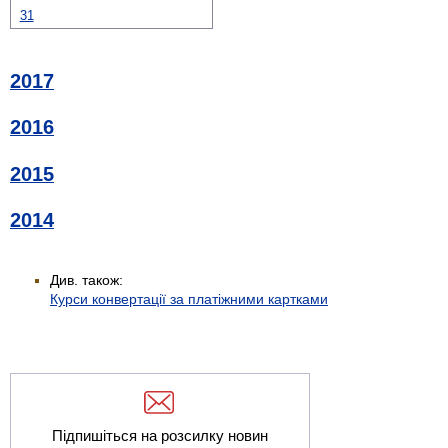
31
2017
2016
2015
2014
Див. також:
Курси конвертації за платіжними картками
Підпишіться на розсилку новин