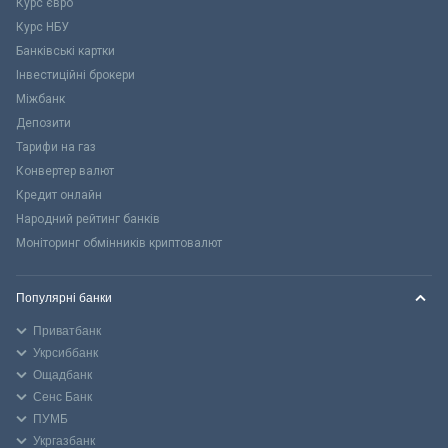
Курс євро
Курс НБУ
Банківські картки
Інвестиційні брокери
Міжбанк
Депозити
Тарифи на газ
Конвертер валют
Кредит онлайн
Народний рейтинг банків
Моніторинг обмінників криптовалют
Популярні банки
Приватбанк
Укрсиббанк
Ощадбанк
Сенс Банк
ПУМБ
Укргазбанк