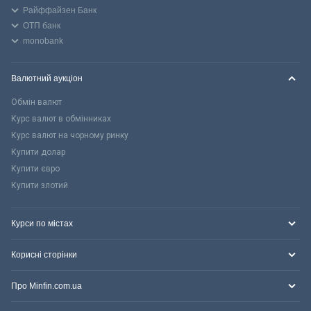
Райффайзен Банк
ОТП банк
monobank
Валютний аукціон
Обмін валют
Курс валют в обмінниках
Курс валют на чорному ринку
Купити долар
Купити євро
Купити злотий
Курси по містах
Корисні сторінки
Про Minfin.com.ua