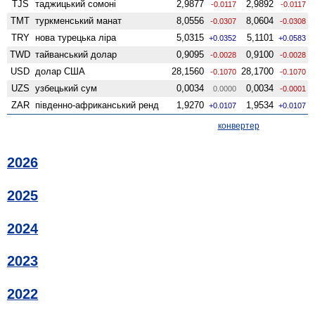
TJS
таджицький сомоні
2,9877
2,9892
-0.0117
-0.0117
TMT
туркменський манат
8,0556
8,0604
-0.0307
-0.0308
TRY
нова турецька ліра
5,0315
5,1101
+0.0352
+0.0583
TWD
тайванський долар
0,9095
0,9100
-0.0028
-0.0028
USD
долар США
28,1560
28,1700
-0.1070
-0.1070
UZS
узбецький сум
0,0034
0,0034
0.0000
-0.0001
ZAR
південно-африканський ренд
1,9270
1,9534
+0.0107
+0.0107
конвертер
2026
2025
2024
2023
2022