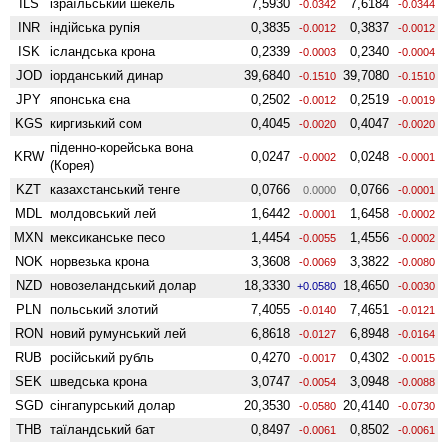
ILS
ізраїльський шекель
7,5930
7,6184
-0.0342
-0.0344
INR
індійська рупія
0,3835
0,3837
-0.0012
-0.0012
ISK
ісландська крона
0,2339
0,2340
-0.0003
-0.0004
JOD
іорданський динар
39,6840
39,7080
-0.1510
-0.1510
JPY
японська єна
0,2502
0,2519
-0.0012
-0.0019
KGS
киргизький сом
0,4045
0,4047
-0.0020
-0.0020
піденно-корейська вона
KRW
0,0247
0,0248
-0.0002
-0.0001
(Корея)
KZT
казахстанський тенге
0,0766
0,0766
0.0000
-0.0001
MDL
молдовський лей
1,6442
1,6458
-0.0001
-0.0002
MXN
мексиканське песо
1,4454
1,4556
-0.0055
-0.0002
NOK
норвезька крона
3,3608
3,3822
-0.0069
-0.0080
NZD
ново­зеландський долар
18,3330
18,4650
+0.0580
-0.0030
PLN
польський злотий
7,4055
7,4651
-0.0140
-0.0121
RON
новий румунський лей
6,8618
6,8948
-0.0127
-0.0164
RUB
російський рубль
0,4270
0,4302
-0.0017
-0.0015
SEK
шведська крона
3,0747
3,0948
-0.0054
-0.0088
SGD
сінгапурський долар
20,3530
20,4140
-0.0580
-0.0730
THB
таїландський бат
0,8497
0,8502
-0.0061
-0.0061