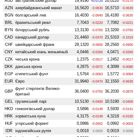
AUD
австралійський долар
19,9190
20,0220
+0.0720
-0.0170
AZN
азербайджанський манат
16,5620
16,5710
-0.0630
-0.0630
BGN
болгарський лев
16,4030
16,4180
-0.0640
-0.0630
BRL
бразильський реал
7,7043
7,7082
-0.0220
-0.0221
BYN
білоруський рубль
13,3130
13,3200
-0.0760
-0.0760
CAD
канадський долар
21,4460
21,5310
-0.0370
-0.1010
CHF
швейцарський франк
28,1320
28,2560
-0.0600
-0.0900
CNY
китайський юань женьмiньбi
4,0446
4,0471
-0.0260
-0.0260
CZK
чеська крона
1,2375
1,2452
-0.0017
-0.0017
DKK
данська крона
4,2875
4,3099
-0.0072
-0.0080
EGP
єгипетський фунт
1,5764
1,5772
-0.0063
-0.0064
EUR
Євро
31,9940
32,1550
-0.0470
-0.0630
фунт стерлінгів Велико­
GBP
36,0400
36,2030
-0.0750
-0.0870
британії
GEL
грузинський ларі
10,5130
10,5190
-0.0400
-0.0400
HKD
гонконгівський долар
3,5896
3,5930
-0.0148
-0.0141
HRK
хорватська куна
4,3175
4,3218
-0.0149
-0.0150
HUF
угорський форинт
0,0986
0,0992
-0.0002
-0.0003
IDR
індонезійська рупія
0,0018
0,0019
0.0000
0.0000