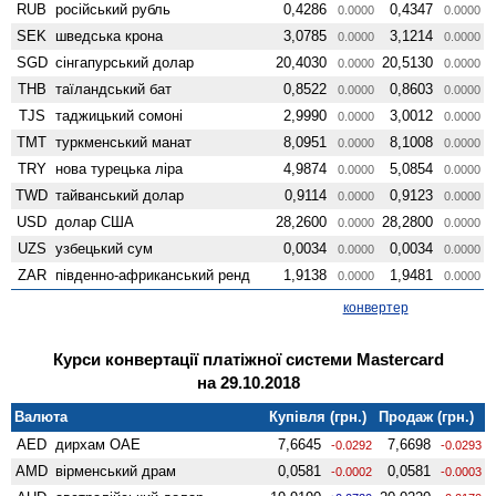
RUB
російський рубль
0,4286
0,4347
0.0000
0.0000
SEK
шведська крона
3,0785
3,1214
0.0000
0.0000
SGD
сінгапурський долар
20,4030
20,5130
0.0000
0.0000
THB
таїландський бат
0,8522
0,8603
0.0000
0.0000
TJS
таджицький сомоні
2,9990
3,0012
0.0000
0.0000
TMT
туркменський манат
8,0951
8,1008
0.0000
0.0000
TRY
нова турецька ліра
4,9874
5,0854
0.0000
0.0000
TWD
тайванський долар
0,9114
0,9123
0.0000
0.0000
USD
долар США
28,2600
28,2800
0.0000
0.0000
UZS
узбецький сум
0,0034
0,0034
0.0000
0.0000
ZAR
південно-африканський ренд
1,9138
1,9481
0.0000
0.0000
конвертер
Курси конвертації платіжної системи Mastercard
на 29.10.2018
Валюта
Купівля (грн.)
Продаж (грн.)
AED
дирхам ОАЕ
7,6645
7,6698
-0.0292
-0.0293
AMD
вiрменський драм
0,0581
0,0581
-0.0002
-0.0003