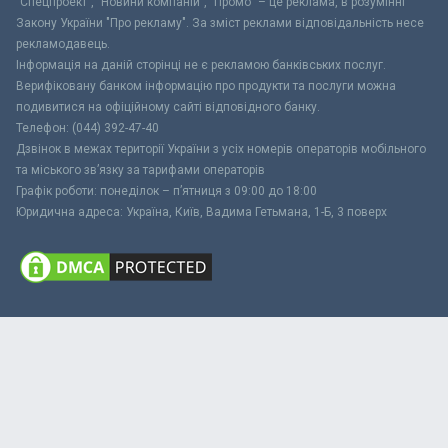
"Спецпроект", "Новини компаній", "Промо" – це реклама, в розумінні
Закону України "Про рекламу". За зміст реклами відповідальність несе
рекламодавець.
Інформація на даній сторінці не є рекламою банківських послуг.
Верифіковану банком інформацію про продукти та послуги можна
подивитися на офіційному сайті відповідного банку.
Телефон: (044) 392-47-40
Дзвінок в межах території України з усіх номерів операторів мобільного
та міського зв’язку за тарифами операторів
Графік роботи: понеділок – п’ятниця з 09:00 до 18:00
Юридична адреса: Україна, Київ, Вадима Гетьмана, 1-Б, 3 поверх