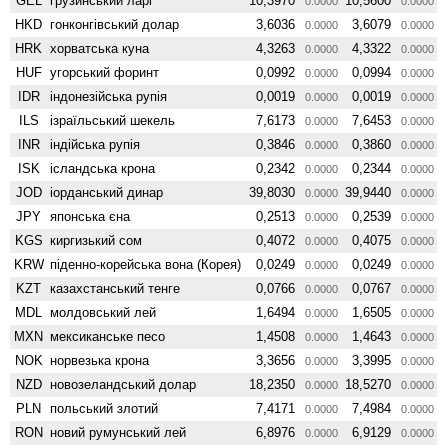
GEL
грузинський ларі
10,3970
10,5600
0.0000
0.0000
HKD
гонконгівський долар
3,6036
3,6079
0.0000
0.0000
HRK
хорватська куна
4,3263
4,3322
0.0000
0.0000
HUF
угорський форинт
0,0992
0,0994
0.0000
0.0000
IDR
індонезійська рупія
0,0019
0,0019
0.0000
0.0000
ILS
ізраїльський шекель
7,6173
7,6453
0.0000
0.0000
INR
індійська рупія
0,3846
0,3860
0.0000
0.0000
ISK
ісландська крона
0,2342
0,2344
0.0000
0.0000
JOD
іорданський динар
39,8030
39,9440
0.0000
0.0000
JPY
японська єна
0,2513
0,2539
0.0000
0.0000
KGS
киргизький сом
0,4072
0,4075
0.0000
0.0000
KRW
піденно-корейська вона (Корея)
0,0249
0,0249
0.0000
0.0000
KZT
казахстанський тенге
0,0766
0,0767
0.0000
0.0000
MDL
молдовський лей
1,6494
1,6505
0.0000
0.0000
MXN
мексиканське песо
1,4508
1,4643
0.0000
0.0000
NOK
норвезька крона
3,3656
3,3995
0.0000
0.0000
NZD
ново­зеландський долар
18,2350
18,5270
0.0000
0.0000
PLN
польський злотий
7,4171
7,4984
0.0000
0.0000
RON
новий румунський лей
6,8976
6,9129
0.0000
0.0000