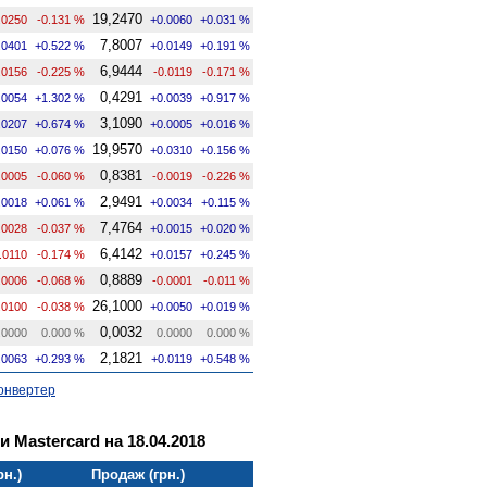
19,2470
.0250
-0.131 %
+0.0060
+0.031 %
7,8007
.0401
+0.522 %
+0.0149
+0.191 %
6,9444
.0156
-0.225 %
-0.0119
-0.171 %
0,4291
.0054
+1.302 %
+0.0039
+0.917 %
3,1090
.0207
+0.674 %
+0.0005
+0.016 %
19,9570
.0150
+0.076 %
+0.0310
+0.156 %
0,8381
.0005
-0.060 %
-0.0019
-0.226 %
2,9491
.0018
+0.061 %
+0.0034
+0.115 %
7,4764
.0028
-0.037 %
+0.0015
+0.020 %
6,4142
.0110
-0.174 %
+0.0157
+0.245 %
0,8889
.0006
-0.068 %
-0.0001
-0.011 %
26,1000
.0100
-0.038 %
+0.0050
+0.019 %
0,0032
.0000
0.000 %
0.0000
0.000 %
2,1821
.0063
+0.293 %
+0.0119
+0.548 %
онвертер
и Mastercard на 18.04.2018
рн.)
Продаж (грн.)