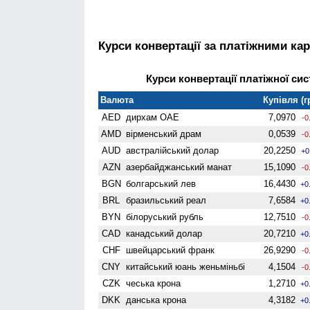
Курси конвертації за платіжними ка
Курси конвертації платіжної сис
Валюта
Купівля (г
AED
дирхам ОАЕ
7,0970
-0
AMD
вiрменський драм
0,0539
-0
AUD
австралійський долар
20,2250
+0
AZN
азербайджанський манат
15,1090
-0
BGN
болгарський лев
16,4430
+0
BRL
бразильський реал
7,6584
+0
BYN
білоруський рубль
12,7510
-0
CAD
канадський долар
20,7210
+0
CHF
швейцарський франк
26,9290
-0
CNY
китайський юань женьмiньбi
4,1504
-0
CZK
чеська крона
1,2710
+0
DKK
данська крона
4,3182
+0