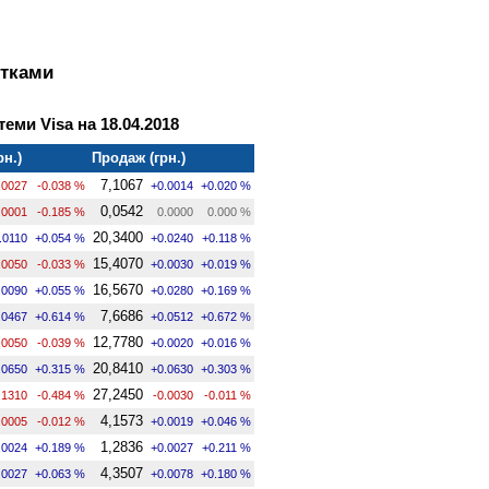
ртками
теми Visa на 18.04.2018
рн.)
Продаж (грн.)
7,1067
.0027
-0.038 %
+0.0014
+0.020 %
0,0542
.0001
-0.185 %
0.0000
0.000 %
20,3400
.0110
+0.054 %
+0.0240
+0.118 %
15,4070
.0050
-0.033 %
+0.0030
+0.019 %
16,5670
.0090
+0.055 %
+0.0280
+0.169 %
7,6686
.0467
+0.614 %
+0.0512
+0.672 %
12,7780
.0050
-0.039 %
+0.0020
+0.016 %
20,8410
.0650
+0.315 %
+0.0630
+0.303 %
27,2450
.1310
-0.484 %
-0.0030
-0.011 %
4,1573
.0005
-0.012 %
+0.0019
+0.046 %
1,2836
.0024
+0.189 %
+0.0027
+0.211 %
4,3507
.0027
+0.063 %
+0.0078
+0.180 %