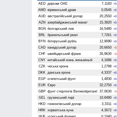
AED
дирхам ОАЕ
7,1183
+0
AMD
вiрменський драм
0,0545
+0
AUD
австралійський долар
20,2550
+0
AZN
азербайджанський манат
15,3820
+0
BGN
болгарський лев
16,5480
+0
BRL
бразильський реал
7,7261
+0
BYN
білоруський рубль
12,9090
+0
CAD
канадський долар
20,6650
-0
CHF
швейцарський франк
26,9630
-0
CNY
китайський юань женьмiньбi
4,1686
+0
CZK
чеська крона
1,2788
+0
DKK
данська крона
4,3337
+0
EGP
єгипетський фунт
1,4830
+0
EUR
Євро
32,2750
+0
GBP
фунт стерлінгів Велико­британії
37,0630
-0
GEL
грузинський ларі
10,8490
+0
HKD
гонконгівський долар
3,3311
+0
HRK
хорватська куна
4,3672
+0
HUF
угорський форинт
0,1040
+0