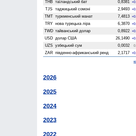
THB
таїландський бат
0,8381
+0
TJS
таджицький сомоні
2,9493
+0
TMT
туркменський манат
7,4813
+0
TRY
нова турецька ліра
6,3870
+0
TWD
тайванський долар
0,8922
+0
USD
долар США
26,1490
+0
UZS
узбецький сум
0,0032
0
ZAR
південно-африканський ренд
2,1717
+0
к
2026
2025
2024
2023
2022