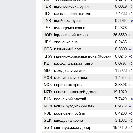
IDR
індонезійська рупія
0,0019
0
ILS
ізраїльський шекель
7,4233
+0
INR
індійська рупія
0,3984
+0
ISK
ісландська крона
0,2628
-0
JOD
іорданський динар
36,8550
+0
JPY
японська єна
0,2435
+0
KGS
киргизький сом
0,3800
+0
KRW
піденно-корейська вона (Корея)
0,0246
+0
KZT
казахстанський тенге
0,0797
+0
MDL
молдовський лей
1,5923
+0
MXN
мексиканське песо
1,4544
+0
NOK
норвезька крона
3,3596
+0
NZD
ново­зеландський долар
19,1020
-0
PLN
польський злотий
7,7429
+0
RON
новий румунський лей
6,9512
+0
RUB
російський рубль
0,4238
+0
SEK
шведська крона
3,1031
+0
SGD
сінгапурський долар
19,9310
+0