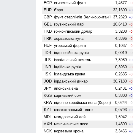
EGP
єгипетський фунт
1,4677
-0
EUR
Євро
32,1600
+0
GBP
фунт стерлінгів Велико­британії
37,2320
+0
GEL
грузинський ларі
10,6410
-0
HKD
гонконгівський долар
3,3208
-0
HRK
хорватська куна
4,3396
-0
HUF
угорський форинт
0,1037
-0
IDR
індонезійська рупія
0,0019
0
ILS
ізраїльський шекель
7,3989
+0
INR
індійська рупія
0,3969
-0
ISK
ісландська крона
0,2635
-0
JOD
іорданський динар
36,7180
-0
JPY
японська єна
0,2431
+0
KGS
киргизький сом
0,3800
+0
KRW
піденно-корейська вона (Корея)
0,0244
0
KZT
казахстанський тенге
0,0793
+0
MDL
молдовський лей
1,5942
-0
MXN
мексиканське песо
1,4500
+0
NOK
норвезька крона
3,3466
+0