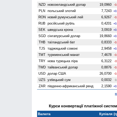
NZD
ново­зеландський долар
19,0960
-0
PLN
польський злотий
7,7243
+0
RON
новий румунський лей
6,9267
-0
RUB
російський рубль
0,4201
+0
SEK
шведська крона
3,0919
+0
SGD
сінгапурський долар
19,8660
+0
THB
таїландський бат
0,8333
-0
TJS
таджицький сомоні
2,9458
+0
TMT
туркменський манат
7,4678
-0
TRY
нова турецька ліра
6,3122
-0
TWD
тайванський долар
0,8876
-0
USD
долар США
26,0700
-0
UZS
узбецький сум
0,0032
0
ZAR
південно-африканський ренд
2,1590
+0
к
Курси конвертації платіжної систем
Валюта
Купівля (г