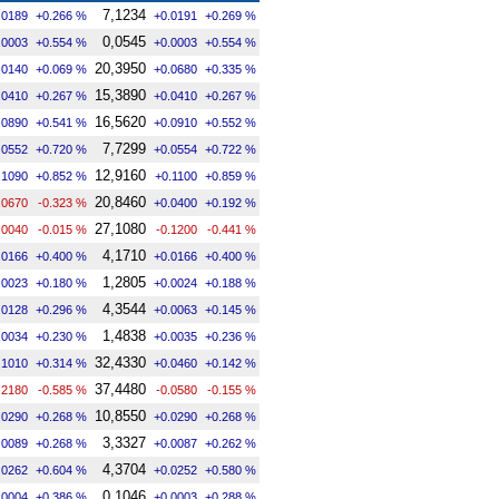
7,1234
.0189
+0.266 %
+0.0191
+0.269 %
0,0545
.0003
+0.554 %
+0.0003
+0.554 %
20,3950
.0140
+0.069 %
+0.0680
+0.335 %
15,3890
.0410
+0.267 %
+0.0410
+0.267 %
16,5620
.0890
+0.541 %
+0.0910
+0.552 %
7,7299
.0552
+0.720 %
+0.0554
+0.722 %
12,9160
.1090
+0.852 %
+0.1100
+0.859 %
20,8460
.0670
-0.323 %
+0.0400
+0.192 %
27,1080
.0040
-0.015 %
-0.1200
-0.441 %
4,1710
.0166
+0.400 %
+0.0166
+0.400 %
1,2805
.0023
+0.180 %
+0.0024
+0.188 %
4,3544
.0128
+0.296 %
+0.0063
+0.145 %
1,4838
.0034
+0.230 %
+0.0035
+0.236 %
32,4330
.1010
+0.314 %
+0.0460
+0.142 %
37,4480
.2180
-0.585 %
-0.0580
-0.155 %
10,8550
.0290
+0.268 %
+0.0290
+0.268 %
3,3327
.0089
+0.268 %
+0.0087
+0.262 %
4,3704
.0262
+0.604 %
+0.0252
+0.580 %
0,1046
.0004
+0.386 %
+0.0003
+0.288 %