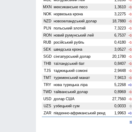
MXN
мексиканське песо
1,3610
-0
NOK
норвезька крона
3,2275
-0
NZD
ново­зеландський долар
18,7880
-0
PLN
польський злотий
7,3223
-0
RON
новий румунський лей
6,7537
-0
RUB
російський рубль
0,4180
-0
SEK
шведська крона
3,0527
-0
SGD
сінгапурський долар
20,1780
-0
THB
таїландський бат
0,8407
-0
TJS
таджицький сомоні
2,9448
-0
TMT
туркменський манат
7,9413
-0
TRY
нова турецька ліра
5,2268
+0
TWD
тайванський долар
0,8969
-0
USD
долар США
27,7560
-0
UZS
узбецький сум
0,0033
0
ZAR
південно-африканський ренд
1,9963
+0
к