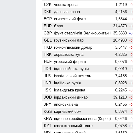
CZK
чеська крона
1,2119
-0
DKK
данська крона
4,2156
-0
EGP
єгипетський фунт
1,5544
-0
EUR
Євро
31,4570
-0
GBP
фунт стерлінгів Велико­британії
35,5330
+0
GEL
грузинський ларі
10,4930
-0
HKD
гонконгівський долар
3,5447
-0
HRK
хорватська куна
4,2325
-0
HUF
угорський форинт
0,0976
-0
IDR
індонезійська рупія
0,0019
0
ILS
ізраїльський шекель
7,4188
-0
INR
індійська рупія
0,3928
-0
ISK
ісландська крона
0,2245
-0
JOD
іорданський динар
39,1210
-0
JPY
японська єна
0,2456
-0
KGS
киргизький сом
0,3974
-0
KRW
піденно-корейська вона (Корея)
0,0246
0
KZT
казахстанський тенге
0,0758
+0
MDL
молдовський лей
1,6160
-0