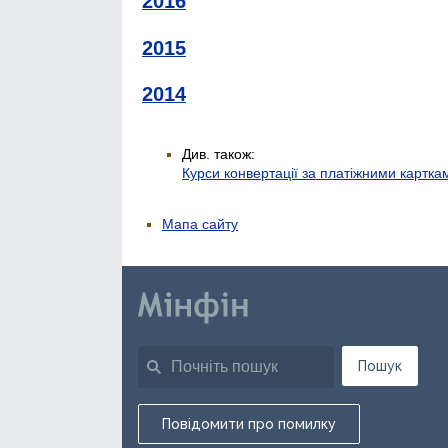
2016
2015
2014
Див. також:
Курси конвертації за платіжними картка
Мапа сайту
Пошук
Повідомити про помилку