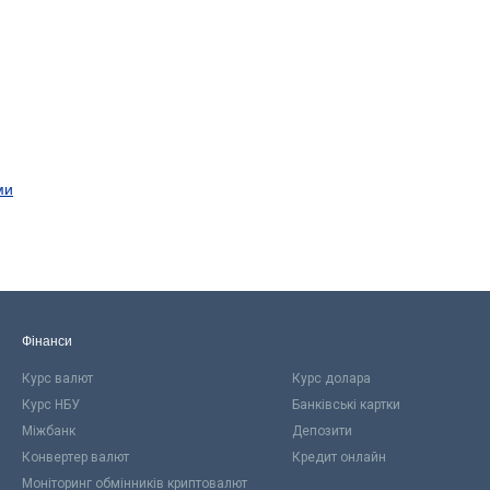
ми
Фінанси
Курс валют
Курс долара
Курс НБУ
Банківські картки
Міжбанк
Депозити
Конвертер валют
Кредит онлайн
Моніторинг обмінників криптовалют