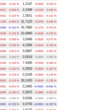
1,2197
.0050
-0.411 %
-0.0030
-0.245 %
4,2499
.0241
-0.568 %
-0.0105
-0.246 %
1,5551
.0021
-0.135 %
-0.0022
-0.141 %
31,7120
.1780
-0.563 %
-0.0790
-0.248 %
35,7680
.0390
+0.110 %
-0.1710
-0.476 %
10,4990
.0140
-0.133 %
-0.0140
-0.133 %
3,5496
.0035
-0.099 %
-0.0026
-0.073 %
4,2366
.0309
-0.725 %
-0.0310
-0.726 %
0,0987
.0008
-0.813 %
-0.0002
-0.202 %
0,0019
.0000
0.000 %
0.0000
0.000 %
7,4395
.0100
-0.135 %
-0.0329
-0.440 %
0,3930
.0004
-0.102 %
-0.0004
-0.102 %
0,2246
.0004
-0.178 %
-0.0004
-0.178 %
39,1430
.0520
-0.133 %
-0.0540
-0.138 %
0,2465
.0001
-0.041 %
+0.0002
+0.081 %
0,3975
.0005
-0.126 %
-0.0006
-0.151 %
0,0246
.0000
0.000 %
0.0000
0.000 %
0,0758
.0001
+0.132 %
+0.0001
+0.132 %
1,6176
.0033
-0.204 %
-0.0034
-0.210 %