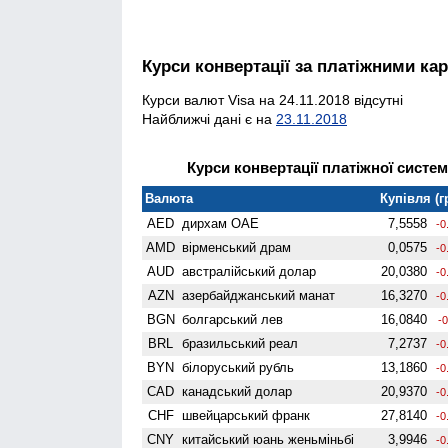
Курси конвертації за платіжними ка
Курси валют Visa на 24.11.2018 відсутні
Найближчі дані є на
23.11.2018
Курси конвертації платіжної систем
Валюта
Купівля (г
AED
дирхам ОАЕ
7,5558
-0
AMD
вiрменський драм
0,0575
-0
AUD
австралійський долар
20,0380
-0
AZN
азербайджанський манат
16,3270
-0
BGN
болгарський лев
16,0840
-0
BRL
бразильський реал
7,2737
-0
BYN
білоруський рубль
13,1860
-0
CAD
канадський долар
20,9370
-0
CHF
швейцарський франк
27,8140
-0
CNY
китайський юань женьмiньбi
3,9946
-0