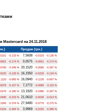
ртками
и Mastercard на 24.11.2018
рн.)
Продаж (грн.)
7,5608
.0101
-0.133 %
-0.0103
-0.136 %
0,0575
.0001
-0.174 %
-0.0001
-0.174 %
20,1520
.0700
-0.348 %
-0.0580
-0.287 %
16,3350
.0220
-0.135 %
-0.0220
-0.134 %
16,0940
.1110
-0.685 %
-0.1130
-0.697 %
7,2772
.0078
-0.107 %
-0.0080
-0.110 %
13,1920
.0370
-0.280 %
-0.0380
-0.287 %
21,0610
.0490
-0.233 %
-0.0030
-0.014 %
27,9480
.1050
-0.376 %
-0.0770
-0.275 %
3,9969
.0154
-0.384 %
-0.0155
-0.386 %