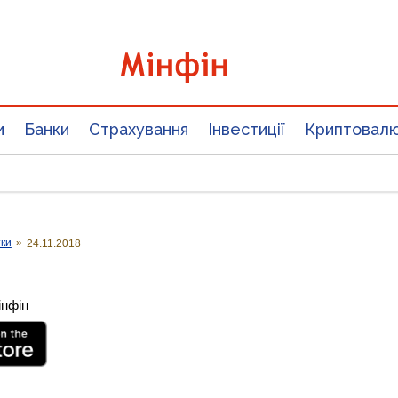
и
Банки
Страхування
Інвестиції
Криптовал
тки
»
24.11.2018
інфін