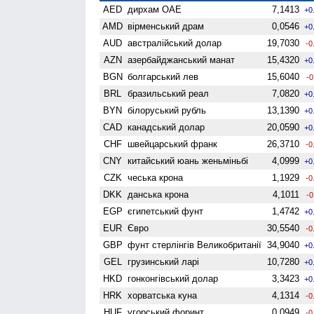
AED
дирхам ОАЕ
7,1413
+0
AMD
вiрменський драм
0,0546
+0
AUD
австралійський долар
19,7030
-0
AZN
азербайджанський манат
15,4320
+0
BGN
болгарський лев
15,6040
-0
BRL
бразильський реал
7,0820
+0
BYN
білоруський рубль
13,1390
+0
CAD
канадський долар
20,0590
+0
CHF
швейцарський франк
26,3710
-0
CNY
китайський юань женьмiньбi
4,0999
+0
CZK
чеська крона
1,1929
-0
DKK
данська крона
4,1011
-0
EGP
єгипетський фунт
1,4742
+0
EUR
Євро
30,5540
-0
GBP
фунт стерлінгів Велико­британії
34,9040
+0
GEL
грузинський ларі
10,7280
+0
HKD
гонконгівський долар
3,3423
+0
HRK
хорватська куна
4,1314
-0
HUF
угорський форинт
0,0949
-0