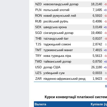
NZD
ново­зеландський долар
18,2140
-0
PLN
польський злотий
7,1495
+0
RON
новий румунський лей
6,5910
-0
RUB
російський рубль
0,4086
-0
SEK
шведська крона
3,0149
+0
SGD
сінгапурський долар
19,4960
-0
THB
таїландський бат
0,8107
-0
TJS
таджицький сомоні
2,8742
0
TMT
туркменський манат
7,4815
+0
TRY
нова турецька ліра
5,5613
-0
TWD
тайванський долар
0,8750
+0
USD
долар США
26,1180
+0
UZS
узбецький сум
0,0033
0
ZAR
південно-африканський ренд
1,9423
-0
к
Курси конвертації платіжної систем
Валюта
Купівля (г