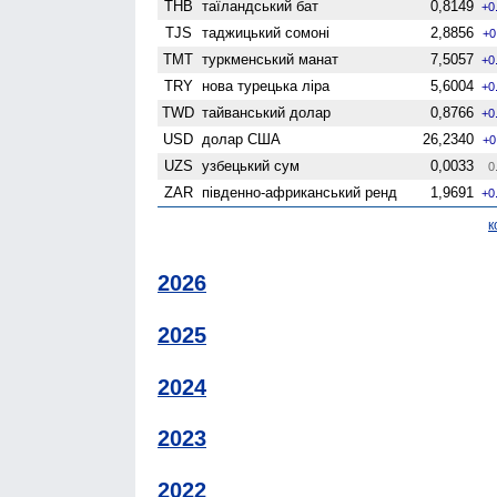
THB
таїландський бат
0,8149
+0
TJS
таджицький сомоні
2,8856
+0
TMT
туркменський манат
7,5057
+0
TRY
нова турецька ліра
5,6004
+0
TWD
тайванський долар
0,8766
+0
USD
долар США
26,2340
+0
UZS
узбецький сум
0,0033
0
ZAR
південно-африканський ренд
1,9691
+0
к
2026
2025
2024
2023
2022