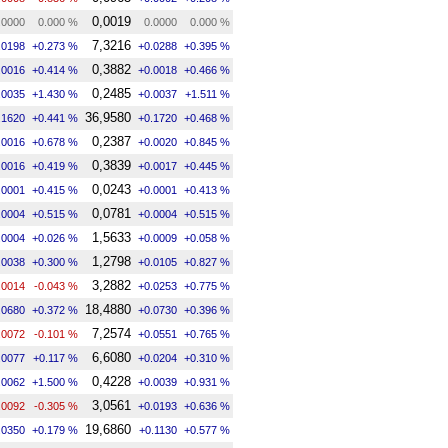
0,0019
.0000
0.000 %
0.0000
0.000 %
7,3216
.0198
+0.273 %
+0.0288
+0.395 %
0,3882
.0016
+0.414 %
+0.0018
+0.466 %
0,2485
.0035
+1.430 %
+0.0037
+1.511 %
36,9580
.1620
+0.441 %
+0.1720
+0.468 %
0,2387
.0016
+0.678 %
+0.0020
+0.845 %
0,3839
.0016
+0.419 %
+0.0017
+0.445 %
0,0243
.0001
+0.415 %
+0.0001
+0.413 %
0,0781
.0004
+0.515 %
+0.0004
+0.515 %
1,5633
.0004
+0.026 %
+0.0009
+0.058 %
1,2798
.0038
+0.300 %
+0.0105
+0.827 %
3,2882
.0014
-0.043 %
+0.0253
+0.775 %
18,4880
.0680
+0.372 %
+0.0730
+0.396 %
7,2574
.0072
-0.101 %
+0.0551
+0.765 %
6,6080
.0077
+0.117 %
+0.0204
+0.310 %
0,4228
.0062
+1.500 %
+0.0039
+0.931 %
3,0561
.0092
-0.305 %
+0.0193
+0.636 %
19,6860
.0350
+0.179 %
+0.1130
+0.577 %