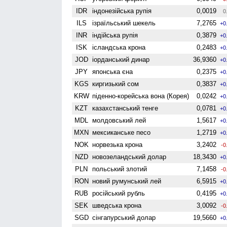
IDR
індонезійська рупія
0,0019
0
ILS
ізраїльський шекель
7,2765
+0
INR
індійська рупія
0,3879
+0
ISK
ісландська крона
0,2483
+0
JOD
іорданський динар
36,9360
+0
JPY
японська єна
0,2375
+0
KGS
киргизький сом
0,3837
+0
KRW
піденно-корейська вона (Корея)
0,0242
+0
KZT
казахстанський тенге
0,0781
+0
MDL
молдовський лей
1,5617
+0
MXN
мексиканське песо
1,2719
+0
NOK
норвезька крона
3,2402
-0
NZD
ново­зеландський долар
18,3430
+0
PLN
польський злотий
7,1458
-0
RON
новий румунський лей
6,5915
+0
RUB
російський рубль
0,4195
+0
SEK
шведська крона
3,0092
-0
SGD
сінгапурський долар
19,5660
+0