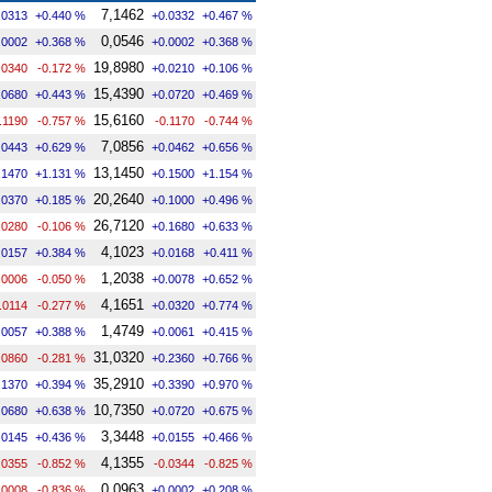
7,1462
.0313
+0.440 %
+0.0332
+0.467 %
0,0546
.0002
+0.368 %
+0.0002
+0.368 %
19,8980
.0340
-0.172 %
+0.0210
+0.106 %
15,4390
.0680
+0.443 %
+0.0720
+0.469 %
15,6160
.1190
-0.757 %
-0.1170
-0.744 %
7,0856
.0443
+0.629 %
+0.0462
+0.656 %
13,1450
.1470
+1.131 %
+0.1500
+1.154 %
20,2640
.0370
+0.185 %
+0.1000
+0.496 %
26,7120
.0280
-0.106 %
+0.1680
+0.633 %
4,1023
.0157
+0.384 %
+0.0168
+0.411 %
1,2038
.0006
-0.050 %
+0.0078
+0.652 %
4,1651
.0114
-0.277 %
+0.0320
+0.774 %
1,4749
.0057
+0.388 %
+0.0061
+0.415 %
31,0320
.0860
-0.281 %
+0.2360
+0.766 %
35,2910
.1370
+0.394 %
+0.3390
+0.970 %
10,7350
.0680
+0.638 %
+0.0720
+0.675 %
3,3448
.0145
+0.436 %
+0.0155
+0.466 %
4,1355
.0355
-0.852 %
-0.0344
-0.825 %
0,0963
.0008
-0.836 %
+0.0002
+0.208 %