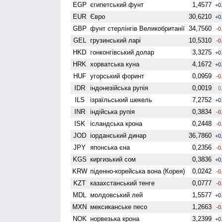
EGP
єгипетський фунт
1,4577
+0
EUR
Євро
30,6210
+0
GBP
фунт стерлінгів Велико­британії
34,7560
-0
GEL
грузинський ларі
10,5310
-0
HKD
гонконгівський долар
3,3275
+0
HRK
хорватська куна
4,1672
+0
HUF
угорський форинт
0,0959
-0
IDR
індонезійська рупія
0,0019
0
ILS
ізраїльський шекель
7,2752
+0
INR
індійська рупія
0,3834
-0
ISK
ісландська крона
0,2448
-0
JOD
іорданський динар
36,7860
+0
JPY
японська єна
0,2356
-0
KGS
киргизький сом
0,3836
+0
KRW
піденно-корейська вона (Корея)
0,0242
-0
KZT
казахстанський тенге
0,0777
-0
MDL
молдовський лей
1,5577
+0
MXN
мексиканське песо
1,2663
-0
NOK
норвезька крона
3,2399
+0