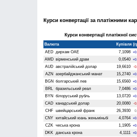
Курси конвертації за платіжними ка
Курси конвертації платіжної сис
Валюта
Купівля (г
AED
дирхам ОАЕ
7,1098
+0
AMD
вiрменський драм
0,0540
+0
AUD
австралійський долар
19,6610
-0
AZN
азербайджанський манат
15,2740
+0
BGN
болгарський лев
15,6560
+0
BRL
бразильський реал
7,0486
+0
BYN
білоруський рубль
13,0720
+0
CAD
канадський долар
20,0080
-0
CHF
швейцарський франк
26,3930
0
CNY
китайський юань женьмiньбi
4,0764
+0
CZK
чеська крона
1,1905
+0
DKK
данська крона
4,1111
+0