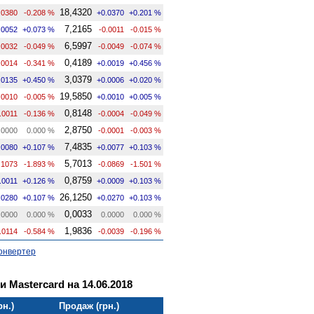
18,4320
.0380
-0.208 %
+0.0370
+0.201 %
7,2165
.0052
+0.073 %
-0.0011
-0.015 %
6,5997
.0032
-0.049 %
-0.0049
-0.074 %
0,4189
.0014
-0.341 %
+0.0019
+0.456 %
3,0379
.0135
+0.450 %
+0.0006
+0.020 %
19,5850
.0010
-0.005 %
+0.0010
+0.005 %
0,8148
.0011
-0.136 %
-0.0004
-0.049 %
2,8750
.0000
0.000 %
-0.0001
-0.003 %
7,4835
.0080
+0.107 %
+0.0077
+0.103 %
5,7013
.1073
-1.893 %
-0.0869
-1.501 %
0,8759
.0011
+0.126 %
+0.0009
+0.103 %
26,1250
.0280
+0.107 %
+0.0270
+0.103 %
0,0033
.0000
0.000 %
0.0000
0.000 %
1,9836
.0114
-0.584 %
-0.0039
-0.196 %
онвертер
и Mastercard на 14.06.2018
рн.)
Продаж (грн.)