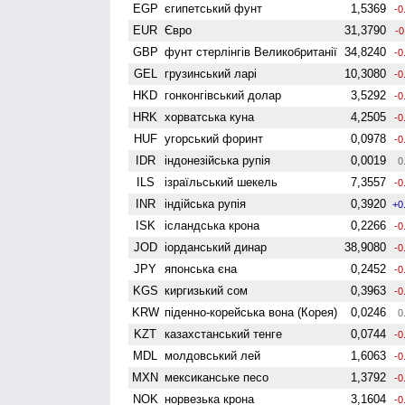
EGP
єгипетський фунт
1,5369
-0
EUR
Євро
31,3790
-0
GBP
фунт стерлінгів Велико­британії
34,8240
-0
GEL
грузинський ларі
10,3080
-0
HKD
гонконгівський долар
3,5292
-0
HRK
хорватська куна
4,2505
-0
HUF
угорський форинт
0,0978
-0
IDR
індонезійська рупія
0,0019
0
ILS
ізраїльський шекель
7,3557
-0
INR
індійська рупія
0,3920
+0
ISK
ісландська крона
0,2266
-0
JOD
іорданський динар
38,9080
-0
JPY
японська єна
0,2452
-0
KGS
киргизький сом
0,3963
-0
KRW
піденно-корейська вона (Корея)
0,0246
0
KZT
казахстанський тенге
0,0744
-0
MDL
молдовський лей
1,6063
-0
MXN
мексиканське песо
1,3792
-0
NOK
норвезька крона
3,1604
-0