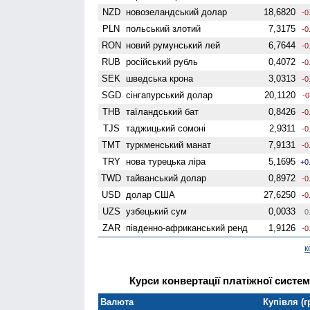
NZD
ново­зеландський долар
18,6820
-0
PLN
польський злотий
7,3175
-0
RON
новий румунський лей
6,7644
-0
RUB
російський рубль
0,4072
-0
SEK
шведська крона
3,0313
-0
SGD
сінгапурський долар
20,1120
-0
THB
таїландський бат
0,8426
-0
TJS
таджицький сомоні
2,9311
-0
TMT
туркменський манат
7,9131
-0
TRY
нова турецька ліра
5,1695
+0
TWD
тайванський долар
0,8972
-0
USD
долар США
27,6250
-0
UZS
узбецький сум
0,0033
0
ZAR
південно-африканський ренд
1,9126
-0
к
Курси конвертації платіжної систем
Валюта
Купівля (г