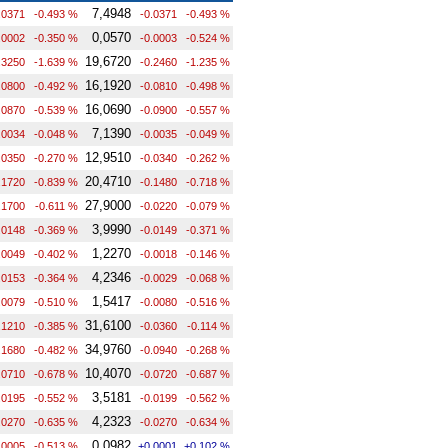
7,4948
.0371
-0.493 %
-0.0371
-0.493 %
0,0570
.0002
-0.350 %
-0.0003
-0.524 %
19,6720
.3250
-1.639 %
-0.2460
-1.235 %
16,1920
.0800
-0.492 %
-0.0810
-0.498 %
16,0690
.0870
-0.539 %
-0.0900
-0.557 %
7,1390
.0034
-0.048 %
-0.0035
-0.049 %
12,9510
.0350
-0.270 %
-0.0340
-0.262 %
20,4710
.1720
-0.839 %
-0.1480
-0.718 %
27,9000
.1700
-0.611 %
-0.0220
-0.079 %
3,9990
.0148
-0.369 %
-0.0149
-0.371 %
1,2270
.0049
-0.402 %
-0.0018
-0.146 %
4,2346
.0153
-0.364 %
-0.0029
-0.068 %
1,5417
.0079
-0.510 %
-0.0080
-0.516 %
31,6100
.1210
-0.385 %
-0.0360
-0.114 %
34,9760
.1680
-0.482 %
-0.0940
-0.268 %
10,4070
.0710
-0.678 %
-0.0720
-0.687 %
3,5181
.0195
-0.552 %
-0.0199
-0.562 %
4,2323
.0270
-0.635 %
-0.0270
-0.634 %
0,0982
.0005
-0.513 %
+0.0001
+0.102 %