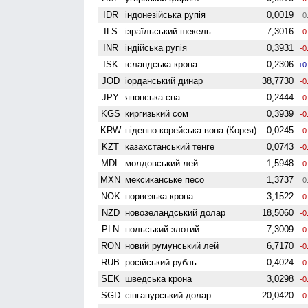
IDR
індонезійська рупія
0,0019
0
ILS
ізраїльський шекель
7,3016
-0
INR
індійська рупія
0,3931
-0
ISK
ісландська крона
0,2306
+0
JOD
іорданський динар
38,7730
-0
JPY
японська єна
0,2444
-0
KGS
киргизький сом
0,3939
-0
KRW
піденно-корейська вона (Корея)
0,0245
-0
KZT
казахстанський тенге
0,0743
-0
MDL
молдовський лей
1,5948
-0
MXN
мексиканське песо
1,3737
0
NOK
норвезька крона
3,1522
-0
NZD
ново­зеландський долар
18,5060
-0
PLN
польський злотий
7,3009
-0
RON
новий румунський лей
6,7170
-0
RUB
російський рубль
0,4024
-0
SEK
шведська крона
3,0298
-0
SGD
сінгапурський долар
20,0420
-0