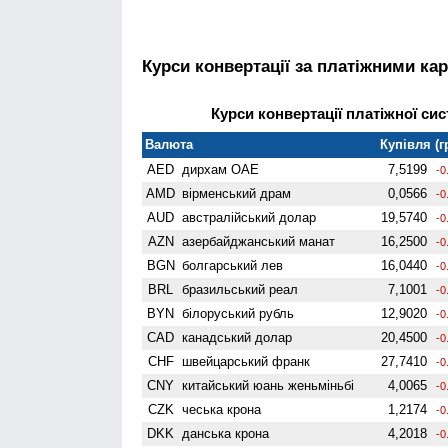
Курси конвертації за платіжними ка
Курси конвертації платіжної сис
Валюта
Купівля (г
AED
дирхам ОАЕ
7,5199
-0
AMD
вiрменський драм
0,0566
-0
AUD
австралійський долар
19,5740
-0
AZN
азербайджанський манат
16,2500
-0
BGN
болгарський лев
16,0440
-0
BRL
бразильський реал
7,1001
-0
BYN
білоруський рубль
12,9020
-0
CAD
канадський долар
20,4500
-0
CHF
швейцарський франк
27,7410
-0
CNY
китайський юань женьмiньбi
4,0065
-0
CZK
чеська крона
1,2174
-0
DKK
данська крона
4,2018
-0