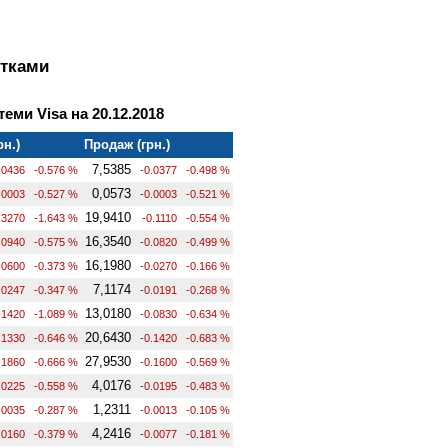
ртками
теми Visa на 20.12.2018
рн.)
Продаж (грн.)
7,5385
.0436
-0.576 %
-0.0377
-0.498 %
0,0573
.0003
-0.527 %
-0.0003
-0.521 %
19,9410
.3270
-1.643 %
-0.1110
-0.554 %
16,3540
.0940
-0.575 %
-0.0820
-0.499 %
16,1980
.0600
-0.373 %
-0.0270
-0.166 %
7,1174
.0247
-0.347 %
-0.0191
-0.268 %
13,0180
.1420
-1.089 %
-0.0830
-0.634 %
20,6430
.1330
-0.646 %
-0.1420
-0.683 %
27,9530
.1860
-0.666 %
-0.1600
-0.569 %
4,0176
.0225
-0.558 %
-0.0195
-0.483 %
1,2311
.0035
-0.287 %
-0.0013
-0.105 %
4,2416
.0160
-0.379 %
-0.0077
-0.181 %