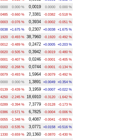
0,0019
.0000
0.000 %
0.0000
0.000 %
7,3381
.0485
-0.660 %
-0.0382
-0.518 %
0,3934
.0003
-0.076 %
-0.0002
-0.051 %
0,2307
.0038
+1.675 %
+0.0038
+1.675 %
38,7960
.1920
-0.493 %
-0.1920
-0.492 %
0,2472
.0012
-0.489 %
+0.0005
+0.203 %
0,3942
.0020
-0.505 %
-0.0019
-0.480 %
0,0246
.0001
-0.407 %
-0.0001
-0.405 %
0,0744
.0002
-0.268 %
-0.0001
-0.134 %
1,5964
.0079
-0.493 %
-0.0079
-0.492 %
1,3891
.0000
0.000 %
+0.0049
+0.354 %
3,1959
.0139
-0.439 %
+0.0007
+0.022 %
18,6910
.4250
-2.245 %
-0.3120
-1.642 %
7,3779
.0289
-0.394 %
-0.0128
-0.173 %
6,7825
.0386
-0.571 %
-0.0004
-0.006 %
0,4087
.0055
-1.348 %
-0.0041
-0.993 %
3,0771
.0163
-0.535 %
+0.0158
+0.516 %
20,1360
.1330
-0.659 %
-0.0870
-0.430 %