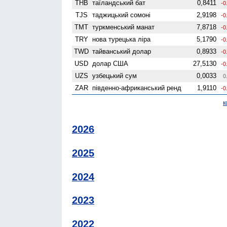
THB
таїландський бат
0,8411
-0
TJS
таджицький сомоні
2,9198
-0
TMT
туркменський манат
7,8718
-0
TRY
нова турецька ліра
5,1790
-0
TWD
тайванський долар
0,8933
-0
USD
долар США
27,5130
-0
UZS
узбецький сум
0,0033
0
ZAR
південно-африканський ренд
1,9110
-0
к
2026
2025
2024
2023
2022