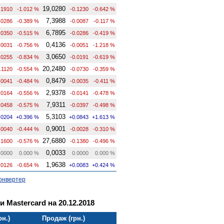
19,0280
.1910
-1.012 %
-0.1230
-0.642 %
7,3988
.0286
-0.389 %
-0.0087
-0.117 %
6,7895
.0350
-0.515 %
-0.0286
-0.419 %
0,4136
.0031
-0.756 %
-0.0051
-1.218 %
3,0650
.0255
-0.834 %
-0.0191
-0.619 %
20,2480
.1120
-0.554 %
-0.0730
-0.359 %
0,8479
.0041
-0.484 %
-0.0035
-0.411 %
2,9378
.0164
-0.556 %
-0.0141
-0.478 %
7,9311
.0458
-0.575 %
-0.0397
-0.498 %
5,3103
.0204
+0.396 %
+0.0843
+1.613 %
0,9001
.0040
-0.444 %
-0.0028
-0.310 %
27,6880
.1600
-0.576 %
-0.1380
-0.496 %
0,0033
.0000
0.000 %
0.0000
0.000 %
1,9638
.0126
-0.654 %
+0.0083
+0.424 %
онвертер
и Mastercard на 20.12.2018
рн.)
Продаж (грн.)