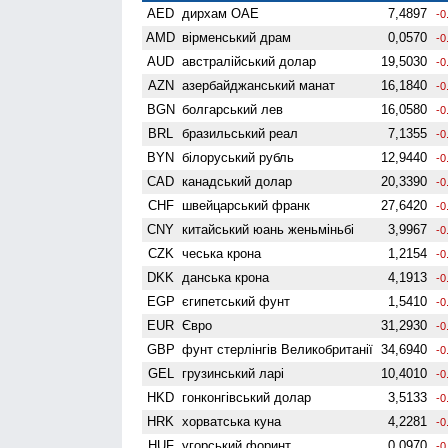
AED
дирхам ОАЕ
7,4897
-0
AMD
вiрменський драм
0,0570
-0
AUD
австралійський долар
19,5030
-0
AZN
азербайджанський манат
16,1840
-0
BGN
болгарський лев
16,0580
-0
BRL
бразильський реал
7,1355
-0
BYN
білоруський рубль
12,9440
-0
CAD
канадський долар
20,3390
-0
CHF
швейцарський франк
27,6420
-0
CNY
китайський юань женьмiньбi
3,9967
-0
CZK
чеська крона
1,2154
-0
DKK
данська крона
4,1913
-0
EGP
єгипетський фунт
1,5410
-0
EUR
Євро
31,2930
-0
GBP
фунт стерлінгів Велико­британії
34,6940
-0
GEL
грузинський ларі
10,4010
-0
HKD
гонконгівський долар
3,5133
-0
HRK
хорватська куна
4,2281
-0
HUF
угорський форинт
0,0970
-0