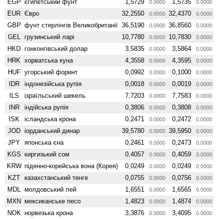
EGP
єгипетський фунт
1,5729
1,5735
0.0000
0.0000
EUR
Євро
32,2550
32,4370
0.0000
0.0000
GBP
фунт стерлінгів Велико­британії
36,5190
36,8560
0.0000
0.0000
GEL
грузинський ларі
10,7780
10,7830
0.0000
0.0000
HKD
гонконгівський долар
3,5835
3,5864
0.0000
0.0000
HRK
хорватська куна
4,3558
4,3595
0.0000
0.0000
HUF
угорський форинт
0,0992
0,1000
0.0000
0.0000
IDR
індонезійська рупія
0,0018
0,0019
0.0000
0.0000
ILS
ізраїльський шекель
7,7203
7,7583
0.0000
0.0000
INR
індійська рупія
0,3806
0,3808
0.0000
0.0000
ISK
ісландська крона
0,2471
0,2472
0.0000
0.0000
JOD
іорданський динар
39,5780
39,5950
0.0000
0.0000
JPY
японська єна
0,2461
0,2473
0.0000
0.0000
KGS
киргизький сом
0,4057
0,4059
0.0000
0.0000
KRW
піденно-корейська вона (Корея)
0,0249
0,0249
0.0000
0.0000
KZT
казахстанський тенге
0,0755
0,0756
0.0000
0.0000
MDL
молдовський лей
1,6551
1,6565
0.0000
0.0000
MXN
мексиканське песо
1,4823
1,4874
0.0000
0.0000
NOK
норвезька крона
3,3876
3,4095
0.0000
0.0000