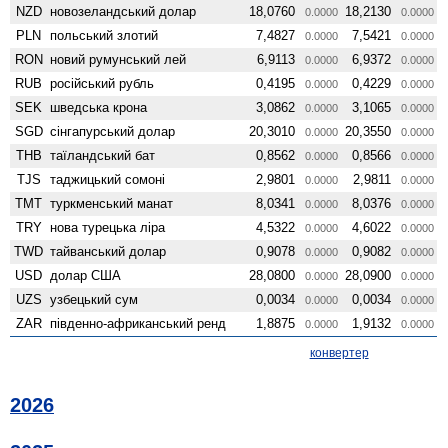
NZD
ново­зеландський долар
18,0760
18,2130
0.0000
0.0000
PLN
польський злотий
7,4827
7,5421
0.0000
0.0000
RON
новий румунський лей
6,9113
6,9372
0.0000
0.0000
RUB
російський рубль
0,4195
0,4229
0.0000
0.0000
SEK
шведська крона
3,0862
3,1065
0.0000
0.0000
SGD
сінгапурський долар
20,3010
20,3550
0.0000
0.0000
THB
таїландський бат
0,8562
0,8566
0.0000
0.0000
TJS
таджицький сомоні
2,9801
2,9811
0.0000
0.0000
TMT
туркменський манат
8,0341
8,0376
0.0000
0.0000
TRY
нова турецька ліра
4,5322
4,6022
0.0000
0.0000
TWD
тайванський долар
0,9078
0,9082
0.0000
0.0000
USD
долар США
28,0800
28,0900
0.0000
0.0000
UZS
узбецький сум
0,0034
0,0034
0.0000
0.0000
ZAR
південно-африканський ренд
1,8875
1,9132
0.0000
0.0000
конвертер
2026