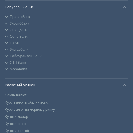
Популярні банки
Приватбанк
Укрсиббанк
Ощадбанк
Сенс Банк
ПУМБ
Укргазбанк
Райффайзен Банк
ОТП банк
monobank
Валютний аукціон
Обмін валют
Курс валют в обмінниках
Курс валют на чорному ринку
Купити долар
Купити євро
Купити злотий