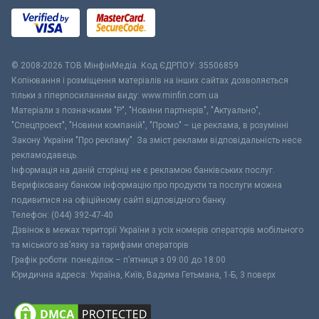
© 2008-2026 ТОВ МiнфiнМедiа. Код ЄДРПОУ: 35506859
Копіювання і розміщення матеріалів на інших сайтах дозволяється
тільки з гіперпосиланням виду: www.minfin.com.ua
Матеріали з позначками "Р", "Новини партнерів", "Актуально",
"Спецпроект", "Новини компаній", "Промо" – це реклама, в розумінні
Закону України "Про рекламу". За зміст реклами відповідальність несе
рекламодавець.
Інформація на даній сторінці не є рекламою банківських послуг.
Верифіковану банком інформацію про продукти та послуги можна
подивитися на офіційному сайті відповідного банку.
Телефон: (044) 392-47-40
Дзвінок в межах території України з усіх номерів операторів мобільного
та міського зв’язку за тарифами операторів
Графік роботи: понеділок – п’ятниця з 09:00 до 18:00
Юридична адреса: Україна, Київ, Вадима Гетьмана, 1-Б, 3 поверх