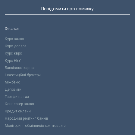
Повідомити про помилку
Фінанси
Курс валют
Курс долара
Курс євро
Курс НБУ
Банківські картки
Інвестиційні брокери
Міжбанк
Депозити
Тарифи на газ
Конвертер валют
Кредит онлайн
Народний рейтинг банків
Моніторинг обмінників криптовалют