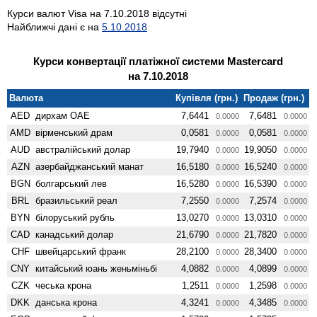
Курси валют Visa на 7.10.2018 відсутні
Найближчі дані є на
5.10.2018
Курси конвертації платіжної системи Mastercard
на 7.10.2018
Валюта
Купівля (грн.)
Продаж (грн.)
AED
дирхам ОАЕ
7,6441
7,6481
0.0000
0.0000
AMD
вiрменський драм
0,0581
0,0581
0.0000
0.0000
AUD
австралійський долар
19,7940
19,9050
0.0000
0.0000
AZN
азербайджанський манат
16,5180
16,5240
0.0000
0.0000
BGN
болгарський лев
16,5280
16,5390
0.0000
0.0000
BRL
бразильський реал
7,2550
7,2574
0.0000
0.0000
BYN
білоруський рубль
13,0270
13,0310
0.0000
0.0000
CAD
канадський долар
21,6790
21,7820
0.0000
0.0000
CHF
швейцарський франк
28,2100
28,3400
0.0000
0.0000
CNY
китайський юань женьмiньбi
4,0882
4,0899
0.0000
0.0000
CZK
чеська крона
1,2511
1,2598
0.0000
0.0000
DKK
данська крона
4,3241
4,3485
0.0000
0.0000