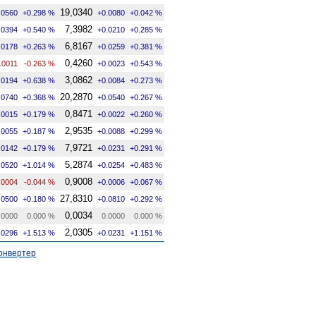
19,0340
.0560
+0.298 %
+0.0080
+0.042 %
7,3982
.0394
+0.540 %
+0.0210
+0.285 %
6,8167
.0178
+0.263 %
+0.0259
+0.381 %
0,4260
.0011
-0.263 %
+0.0023
+0.543 %
3,0862
.0194
+0.638 %
+0.0084
+0.273 %
20,2870
.0740
+0.368 %
+0.0540
+0.267 %
0,8471
.0015
+0.179 %
+0.0022
+0.260 %
2,9535
.0055
+0.187 %
+0.0088
+0.299 %
7,9721
.0142
+0.179 %
+0.0231
+0.291 %
5,2874
.0520
+1.014 %
+0.0254
+0.483 %
0,9008
.0004
-0.044 %
+0.0006
+0.067 %
27,8310
.0500
+0.180 %
+0.0810
+0.292 %
0,0034
.0000
0.000 %
0.0000
0.000 %
2,0305
.0296
+1.513 %
+0.0231
+1.151 %
онвертер