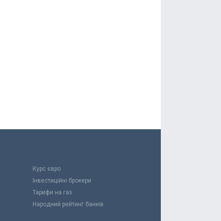
Курс євро
Інвестиційні брокери
Тарифи на газ
Народний рейтинг банків