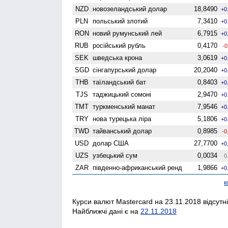
NZD
ново­зеландський долар
18,8490
+0
PLN
польський злотий
7,3410
+0
RON
новий румунський лей
6,7915
+0
RUB
російський рубль
0,4170
-0
SEK
шведська крона
3,0619
+0
SGD
сінгапурський долар
20,2040
+0
THB
таїландський бат
0,8403
+0
TJS
таджицький сомоні
2,9470
+0
TMT
туркменський манат
7,9546
+0
TRY
нова турецька ліра
5,1806
+0
TWD
тайванський долар
0,8985
-0
USD
долар США
27,7700
+0
UZS
узбецький сум
0,0034
0
ZAR
південно-африканський ренд
1,9866
+0
к
Курси валют Mastercard на 23.11.2018 відсутні
Найближчі дані є на
22.11.2018