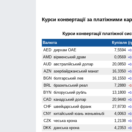
Курси конвертації за платіжними ка
Курси конвертації платіжної сис
Валюта
Купівля (г
AED
дирхам ОАЕ
7,5594
+0
AMD
вiрменський драм
0,0569
+0
AUD
австралійський долар
20,0850
+0
AZN
азербайджанський манат
16,3350
+0
BGN
болгарський лев
16,1550
+0
BRL
бразильський реал
7,2880
-0
BYN
білоруський рубль
13,1800
+0
CAD
канадський долар
20,9440
+0
CHF
швейцарський франк
27,8730
+0
CNY
китайський юань женьмiньбi
4,0063
+0
CZK
чеська крона
1,2138
+0
DKK
данська крона
4,2353
+0