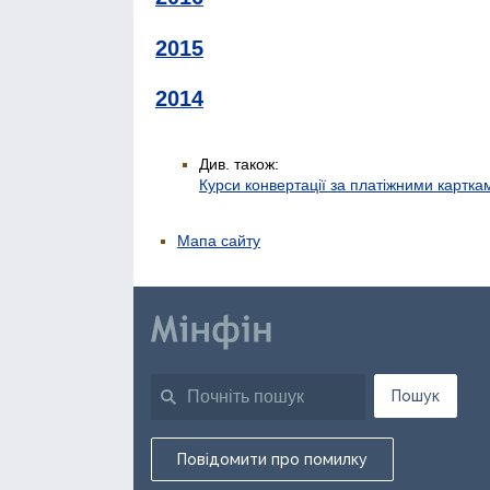
2015
2014
Див. також:
Курси конвертації за платіжними картка
Мапа сайту
Пошук
Повідомити про помилку