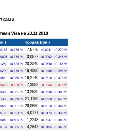
ртками
теми Visa на 23.11.2018
рн.)
Продаж (грн.)
7,5775
.0133
+0.176 %
+0.0211
+0.279 %
0,0577
.0001
+0.176 %
+0.0002
+0.348 %
20,2340
.1250
+0.626 %
+0.0340
+0.168 %
16,4390
.0290
+0.178 %
+0.0480
+0.293 %
16,2740
.0540
+0.335 %
+0.0610
+0.376 %
7,3052
.0314
-0.429 %
-0.0233
-0.318 %
13,2530
.0330
+0.251 %
+0.0540
+0.409 %
21,1180
.1330
+0.639 %
+0.1320
+0.629 %
28,0580
.0560
+0.201 %
+0.1010
+0.361 %
4,0171
.0129
+0.323 %
+0.0174
+0.435 %
1,2248
.0049
+0.405 %
+0.0047
+0.385 %
4,2647
.0154
+0.365 %
+0.0155
+0.365 %