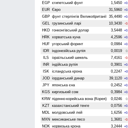
EGP
єгипетський фунт
1,5450
+0
EUR
Євро
31,5960
+0
GBP
фунт стерлінгів Велико­британії
35,4490
+0
GEL
грузинський ларі
10,3430
-0
HKD
гонконгівський долар
3,5448
+0
HRK
хорватська куна
4,2596
+0
HUF
угорський форинт
0,0984
+0
IDR
індонезійська рупія
0,0019
0
ILS
ізраїльський шекель
7,4161
-0
INR
індійська рупія
0,3901
+0
ISK
ісландська крона
0,2247
+0
JOD
іорданський динар
39,1120
+0
JPY
японська єна
0,2452
+0
KGS
киргизький сом
0,3984
+0
KRW
піденно-корейська вона (Корея)
0,0246
0
KZT
казахстанський тенге
0,0756
+0
MDL
молдовський лей
1,6256
+0
MXN
мексиканське песо
1,3681
-0
NOK
норвезька крона
3,2444
+0