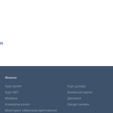
ми
Фінанси
Курс валют
Курс долара
Курс НБУ
Банківські картки
Міжбанк
Депозити
Конвертер валют
Кредит онлайн
Моніторинг обмінників криптовалют