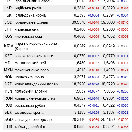
ILS
ізраїльський шекель
7,6613
7,7004
-0.0057
+0.0096
INR
індійська рупія
0,3818
0,3820
-0.0014
-0.0014
ISK
ісландська крона
0,2393
0,2394
+0.0004
+0.0004
JOD
іорданський динар
39,5570
39,5800
-0.0740
-0.0740
JPY
японська єна
0,2488
0,2500
-0.0008
-0.0008
KGS
киргизький сом
0,4050
0,4052
-0.0006
-0.0006
піденно-корейська вона
KRW
0,0249
0,0249
0.0000
0.0000
(Корея)
KZT
казахстанський тенге
0,0770
0,0770
+0.0002
+0.0001
MDL
молдовський лей
1,6480
1,6496
-0.0037
-0.0037
MXN
мексиканське песо
1,4613
1,4620
-0.0018
-0.0121
NOK
норвезька крона
3,3971
3,4276
+0.0006
+0.0049
NZD
ново­зеландський долар
18,3920
18,5720
+0.0420
-0.0090
PLN
польський злотий
7,5037
7,5656
+0.0377
+0.0256
RON
новий румунський лей
6,9027
6,9504
+0.0140
+0.0160
RUB
російський рубль
0,4277
0,4322
+0.0011
+0.0018
SEK
шведська крона
3,1183
3,1387
+0.0126
+0.0071
SGD
сінгапурський долар
20,3440
20,4150
-0.0060
-0.0200
THB
таїландський бат
0,8589
0,8594
-0.0033
-0.0033