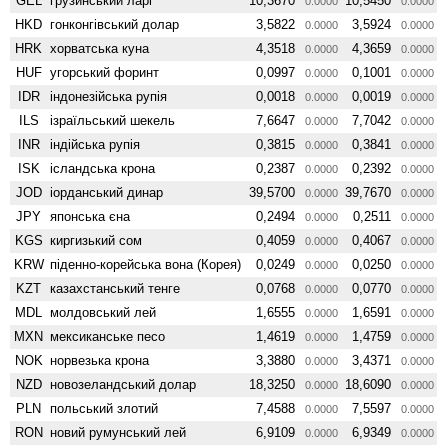
GEL
грузинський ларі
10,3670
10,5450
0.0000
0.0000
HKD
гонконгівський долар
3,5822
3,5924
0.0000
0.0000
HRK
хорватська куна
4,3518
4,3659
0.0000
0.0000
HUF
угорський форинт
0,0997
0,1001
0.0000
0.0000
IDR
індонезійська рупія
0,0018
0,0019
0.0000
0.0000
ILS
ізраїльський шекель
7,6647
7,7042
0.0000
0.0000
INR
індійська рупія
0,3815
0,3841
0.0000
0.0000
ISK
ісландська крона
0,2387
0,2392
0.0000
0.0000
JOD
іорданський динар
39,5700
39,7670
0.0000
0.0000
JPY
японська єна
0,2494
0,2511
0.0000
0.0000
KGS
киргизький сом
0,4059
0,4067
0.0000
0.0000
KRW
піденно-корейська вона (Корея)
0,0249
0,0250
0.0000
0.0000
KZT
казахстанський тенге
0,0768
0,0770
0.0000
0.0000
MDL
молдовський лей
1,6555
1,6591
0.0000
0.0000
MXN
мексиканське песо
1,4619
1,4759
0.0000
0.0000
NOK
норвезька крона
3,3880
3,4371
0.0000
0.0000
NZD
ново­зеландський долар
18,3250
18,6090
0.0000
0.0000
PLN
польський злотий
7,4588
7,5597
0.0000
0.0000
RON
новий румунський лей
6,9109
6,9349
0.0000
0.0000