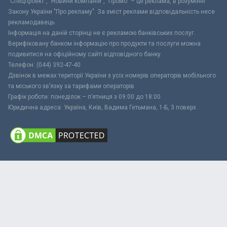
"Спецпроект", "Новини компаній", "Промо" – це реклама, в розумінні
Закону України "Про рекламу". За зміст реклами відповідальність несе
рекламодавець.
Інформація на даній сторінці не є рекламою банківських послуг.
Верифіковану банком інформацію про продукти та послуги можна
подивитися на офіційному сайті відповідного банку.
Телефон: (044) 392-47-40
Дзвінок в межах території України з усіх номерів операторів мобільного
та міського зв’язку за тарифами операторів
Графік роботи: понеділок – п’ятниця з 09:00 до 18:00
Юридична адреса: Україна, Київ, Вадима Гетьмана, 1-Б, 3 поверх