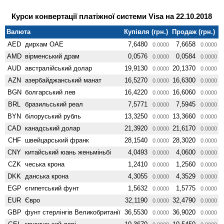
Курси конвертації платіжної системи Visa на 22.10.2018
Валюта
Купівля (грн.)
Продаж (грн.)
AED
дирхам ОАЕ
7,6480
7,6658
0.0000
0.0000
AMD
вiрменський драм
0,0576
0,0584
0.0000
0.0000
AUD
австралійський долар
19,9130
20,1370
0.0000
0.0000
AZN
азербайджанський манат
16,5270
16,6300
0.0000
0.0000
BGN
болгарський лев
16,4220
16,6060
0.0000
0.0000
BRL
бразильський реал
7,5771
7,5945
0.0000
0.0000
BYN
білоруський рубль
13,3250
13,3660
0.0000
0.0000
CAD
канадський долар
21,3920
21,6170
0.0000
0.0000
CHF
швейцарський франк
28,1540
28,3020
0.0000
0.0000
CNY
китайський юань женьмiньбi
4,0493
4,0600
0.0000
0.0000
CZK
чеська крона
1,2410
1,2560
0.0000
0.0000
DKK
данська крона
4,3055
4,3529
0.0000
0.0000
EGP
єгипетський фунт
1,5632
1,5775
0.0000
0.0000
EUR
Євро
32,1190
32,4790
0.0000
0.0000
GBP
фунт стерлінгів Велико­британії
36,5530
36,9020
0.0000
0.0000