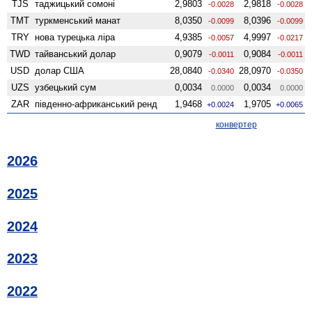
TJS
таджицький сомоні
2,9803
2,9818
-0.0028
-0.0028
TMT
туркменський манат
8,0350
8,0396
-0.0099
-0.0099
TRY
нова турецька ліра
4,9385
4,9997
-0.0057
-0.0217
TWD
тайванський долар
0,9079
0,9084
-0.0011
-0.0011
USD
долар США
28,0840
28,0970
-0.0340
-0.0350
UZS
узбецький сум
0,0034
0,0034
0.0000
0.0000
ZAR
південно-африканський ренд
1,9468
1,9705
+0.0024
+0.0065
конвертер
2026
2025
2024
2023
2022