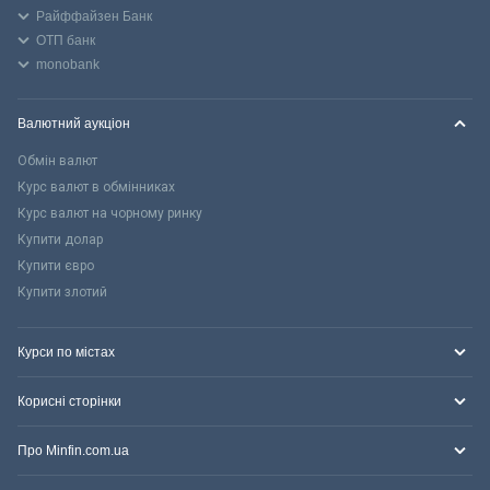
Райффайзен Банк
ОТП банк
monobank
Валютний аукціон
Обмін валют
Курс валют в обмінниках
Курс валют на чорному ринку
Купити долар
Купити євро
Купити злотий
Курси по містах
Корисні сторінки
Про Minfin.com.ua