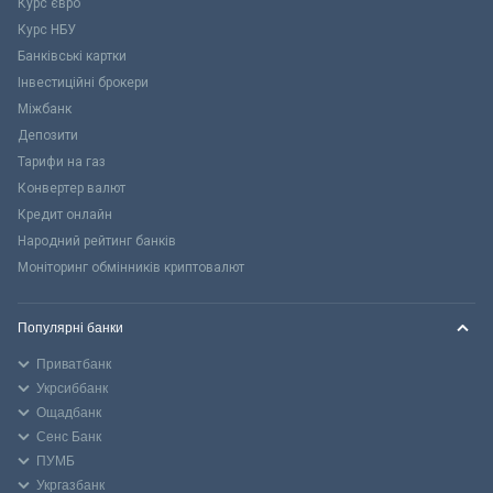
Курс євро
Курс НБУ
Банківські картки
Інвестиційні брокери
Міжбанк
Депозити
Тарифи на газ
Конвертер валют
Кредит онлайн
Народний рейтинг банків
Моніторинг обмінників криптовалют
Популярні банки
Приватбанк
Укрсиббанк
Ощадбанк
Сенс Банк
ПУМБ
Укргазбанк