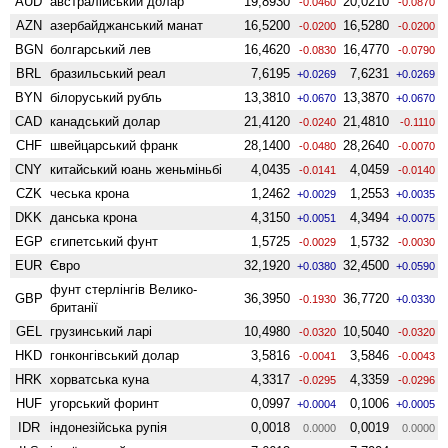
AUD
австралійський долар
19,8930
20,0210
-0.0460
-0.0870
AZN
азербайджанський манат
16,5200
16,5280
-0.0200
-0.0200
BGN
болгарський лев
16,4620
16,4770
-0.0830
-0.0790
BRL
бразильський реал
7,6195
7,6231
+0.0269
+0.0269
BYN
білоруський рубль
13,3810
13,3870
+0.0670
+0.0670
CAD
канадський долар
21,4120
21,4810
-0.0240
-0.1110
CHF
швейцарський франк
28,1400
28,2640
-0.0480
-0.0070
CNY
китайський юань женьмiньбi
4,0435
4,0459
-0.0141
-0.0140
CZK
чеська крона
1,2462
1,2553
+0.0029
+0.0035
DKK
данська крона
4,3150
4,3494
+0.0051
+0.0075
EGP
єгипетський фунт
1,5725
1,5732
-0.0029
-0.0030
EUR
Євро
32,1920
32,4500
+0.0380
+0.0590
фунт стерлінгів Велико­
GBP
36,3950
36,7720
-0.1930
+0.0330
британії
GEL
грузинський ларі
10,4980
10,5040
-0.0320
-0.0320
HKD
гонконгівський долар
3,5816
3,5846
-0.0041
-0.0043
HRK
хорватська куна
4,3317
4,3359
-0.0295
-0.0296
HUF
угорський форинт
0,0997
0,1006
+0.0004
+0.0005
IDR
індонезійська рупія
0,0018
0,0019
0.0000
0.0000