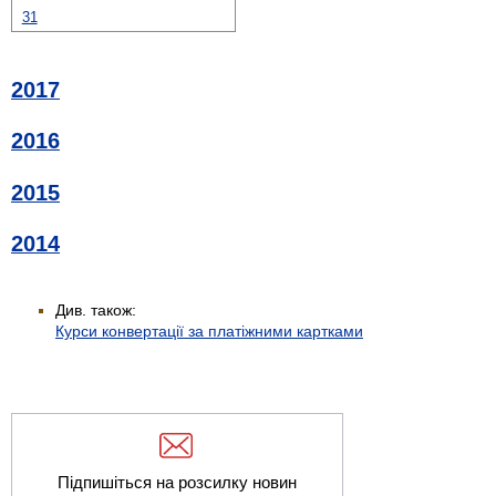
31
2017
2016
2015
2014
Див. також:
Курси конвертації за платіжними картками
Підпишіться на розсилку новин