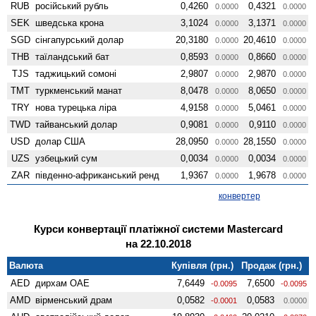
RUB
російський рубль
0,4260
0,4321
0.0000
0.0000
SEK
шведська крона
3,1024
3,1371
0.0000
0.0000
SGD
сінгапурський долар
20,3180
20,4610
0.0000
0.0000
THB
таїландський бат
0,8593
0,8660
0.0000
0.0000
TJS
таджицький сомоні
2,9807
2,9870
0.0000
0.0000
TMT
туркменський манат
8,0478
8,0650
0.0000
0.0000
TRY
нова турецька ліра
4,9158
5,0461
0.0000
0.0000
TWD
тайванський долар
0,9081
0,9110
0.0000
0.0000
USD
долар США
28,0950
28,1550
0.0000
0.0000
UZS
узбецький сум
0,0034
0,0034
0.0000
0.0000
ZAR
південно-африканський ренд
1,9367
1,9678
0.0000
0.0000
конвертер
Курси конвертації платіжної системи Mastercard
на 22.10.2018
Валюта
Купівля (грн.)
Продаж (грн.)
AED
дирхам ОАЕ
7,6449
7,6500
-0.0095
-0.0095
AMD
вiрменський драм
0,0582
0,0583
-0.0001
0.0000