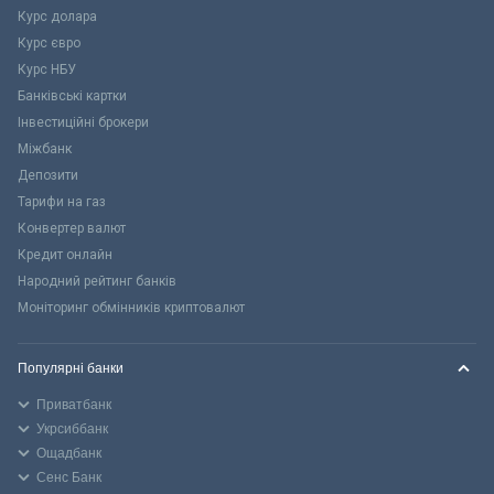
Курс долара
Курс євро
Курс НБУ
Банківські картки
Інвестиційні брокери
Міжбанк
Депозити
Тарифи на газ
Конвертер валют
Кредит онлайн
Народний рейтинг банків
Моніторинг обмінників криптовалют
Популярні банки
Приватбанк
Укрсиббанк
Ощадбанк
Сенс Банк