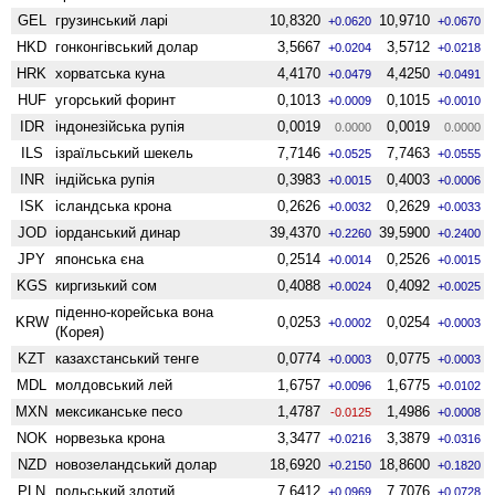
GEL
грузинський ларі
10,8320
10,9710
+0.0620
+0.0670
HKD
гонконгівський долар
3,5667
3,5712
+0.0204
+0.0218
HRK
хорватська куна
4,4170
4,4250
+0.0479
+0.0491
HUF
угорський форинт
0,1013
0,1015
+0.0009
+0.0010
IDR
індонезійська рупія
0,0019
0,0019
0.0000
0.0000
ILS
ізраїльський шекель
7,7146
7,7463
+0.0525
+0.0555
INR
індійська рупія
0,3983
0,4003
+0.0015
+0.0006
ISK
ісландська крона
0,2626
0,2629
+0.0032
+0.0033
JOD
іорданський динар
39,4370
39,5900
+0.2260
+0.2400
JPY
японська єна
0,2514
0,2526
+0.0014
+0.0015
KGS
киргизький сом
0,4088
0,4092
+0.0024
+0.0025
піденно-корейська вона
KRW
0,0253
0,0254
+0.0002
+0.0003
(Корея)
KZT
казахстанський тенге
0,0774
0,0775
+0.0003
+0.0003
MDL
молдовський лей
1,6757
1,6775
+0.0096
+0.0102
MXN
мексиканське песо
1,4787
1,4986
-0.0125
+0.0008
NOK
норвезька крона
3,3477
3,3879
+0.0216
+0.0316
NZD
ново­зеландський долар
18,6920
18,8600
+0.2150
+0.1820
PLN
польський злотий
7,6412
7,7076
+0.0969
+0.0728