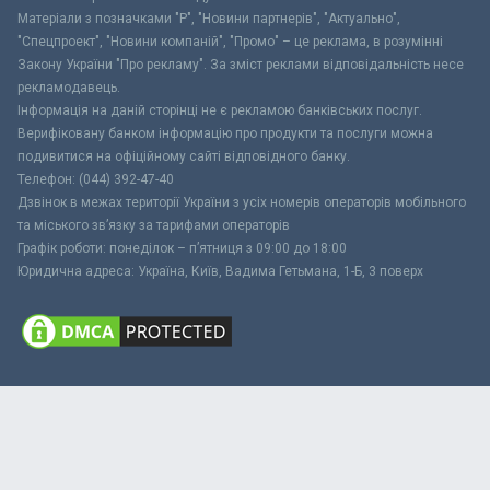
Матеріали з позначками "Р", "Новини партнерів", "Актуально",
"Спецпроект", "Новини компаній", "Промо" – це реклама, в розумінні
Закону України "Про рекламу". За зміст реклами відповідальність несе
рекламодавець.
Інформація на даній сторінці не є рекламою банківських послуг.
Верифіковану банком інформацію про продукти та послуги можна
подивитися на офіційному сайті відповідного банку.
Телефон: (044) 392-47-40
Дзвінок в межах території України з усіх номерів операторів мобільного
та міського зв’язку за тарифами операторів
Графік роботи: понеділок – п’ятниця з 09:00 до 18:00
Юридична адреса: Україна, Київ, Вадима Гетьмана, 1-Б, 3 поверх