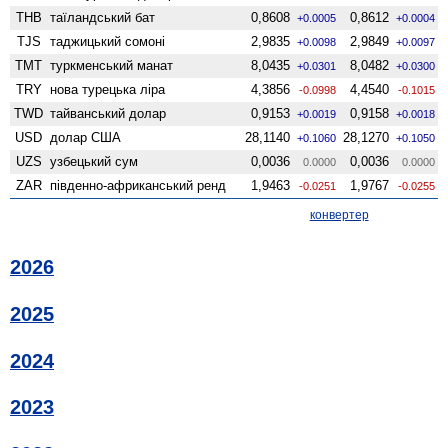
THB
таїландський бат
0,8608
0,8612
+0.0005
+0.0004
TJS
таджицький сомоні
2,9835
2,9849
+0.0098
+0.0097
TMT
туркменський манат
8,0435
8,0482
+0.0301
+0.0300
TRY
нова турецька ліра
4,3856
4,4540
-0.0998
-0.1015
TWD
тайванський долар
0,9153
0,9158
+0.0019
+0.0018
USD
долар США
28,1140
28,1270
+0.1060
+0.1050
UZS
узбецький сум
0,0036
0,0036
0.0000
0.0000
ZAR
південно-африканський ренд
1,9463
1,9767
-0.0251
-0.0255
конвертер
2026
2025
2024
2023