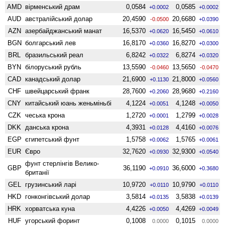
AMD
вiрменський драм
0,0584
0,0585
+0.0002
+0.0002
AUD
австралійський долар
20,4590
20,6680
-0.0500
+0.0390
AZN
азербайджанський манат
16,5370
16,5450
+0.0620
+0.0610
BGN
болгарський лев
16,8170
16,8270
+0.0360
+0.0300
BRL
бразильський реал
6,8242
6,8274
+0.0322
+0.0320
BYN
білоруський рубль
13,5590
13,5650
-0.0460
-0.0470
CAD
канадський долар
21,6900
21,8000
+0.1130
+0.0560
CHF
швейцарський франк
28,7600
28,9680
+0.2060
+0.2160
CNY
китайський юань женьмiньбi
4,1224
4,1248
+0.0051
+0.0050
CZK
чеська крона
1,2720
1,2799
+0.0001
+0.0028
DKK
данська крона
4,3931
4,4160
+0.0128
+0.0076
EGP
єгипетський фунт
1,5758
1,5765
+0.0062
+0.0061
EUR
Євро
32,7620
32,9300
+0.0930
+0.0540
фунт стерлінгів Велико­
GBP
36,1190
36,6000
+0.0910
+0.3680
британії
GEL
грузинський ларі
10,9720
10,9790
+0.0110
+0.0110
HKD
гонконгівський долар
3,5814
3,5838
+0.0135
+0.0139
HRK
хорватська куна
4,4226
4,4269
+0.0050
+0.0049
HUF
угорський форинт
0,1008
0,1015
0.0000
0.0000