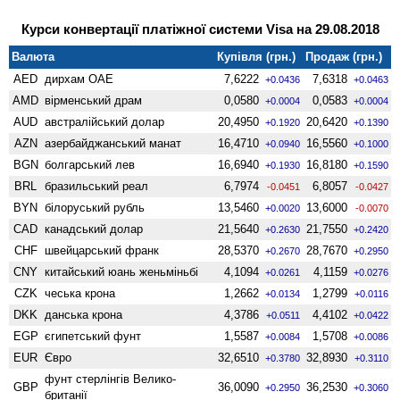
Курси конвертації платіжної системи Visa на 29.08.2018
Валюта
Купівля (грн.)
Продаж (грн.)
AED
дирхам ОАЕ
7,6222
7,6318
+0.0436
+0.0463
AMD
вiрменський драм
0,0580
0,0583
+0.0004
+0.0004
AUD
австралійський долар
20,4950
20,6420
+0.1920
+0.1390
AZN
азербайджанський манат
16,4710
16,5560
+0.0940
+0.1000
BGN
болгарський лев
16,6940
16,8180
+0.1930
+0.1590
BRL
бразильський реал
6,7974
6,8057
-0.0451
-0.0427
BYN
білоруський рубль
13,5460
13,6000
+0.0020
-0.0070
CAD
канадський долар
21,5640
21,7550
+0.2630
+0.2420
CHF
швейцарський франк
28,5370
28,7670
+0.2670
+0.2950
CNY
китайський юань женьмiньбi
4,1094
4,1159
+0.0261
+0.0276
CZK
чеська крона
1,2662
1,2799
+0.0134
+0.0116
DKK
данська крона
4,3786
4,4102
+0.0511
+0.0422
EGP
єгипетський фунт
1,5587
1,5708
+0.0084
+0.0086
EUR
Євро
32,6510
32,8930
+0.3780
+0.3110
фунт стерлінгів Велико­
GBP
36,0090
36,2530
+0.2950
+0.3060
британії