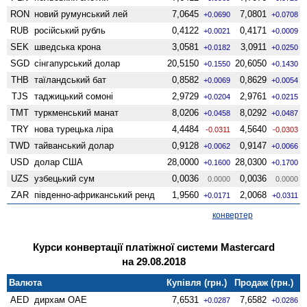
RON
новий румунський лей
7,0645
7,0801
+0.0690
+0.0708
RUB
російський рубль
0,4122
0,4171
+0.0021
+0.0009
SEK
шведська крона
3,0581
3,0911
+0.0182
+0.0250
SGD
сінгапурський долар
20,5150
20,6050
+0.1550
+0.1430
THB
таїландський бат
0,8582
0,8629
+0.0069
+0.0054
TJS
таджицький сомоні
2,9729
2,9761
+0.0204
+0.0215
TMT
туркменський манат
8,0206
8,0292
+0.0458
+0.0487
TRY
нова турецька ліра
4,4484
4,5640
-0.0311
-0.0303
TWD
тайванський долар
0,9128
0,9147
+0.0062
+0.0066
USD
долар США
28,0000
28,0300
+0.1600
+0.1700
UZS
узбецький сум
0,0036
0,0036
0.0000
0.0000
ZAR
південно-африканський ренд
1,9560
2,0068
+0.0171
+0.0311
конвертер
Курси конвертації платіжної системи Mastercard
на 29.08.2018
Валюта
Купівля (грн.)
Продаж (грн.)
AED
дирхам ОАЕ
7,6531
7,6582
+0.0287
+0.0286