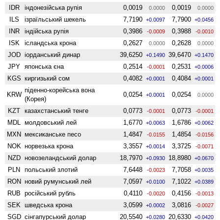
IDR
індонезійська рупія
0,0019
0,0019
0.0000
0.0000
ILS
ізраїльський шекель
7,7190
7,7900
+0.0097
+0.0456
INR
індійська рупія
0,3986
0,3988
-0.0009
-0.0010
ISK
ісландська крона
0,2627
0,2628
0.0000
0.0000
JOD
іорданський динар
39,6250
39,6470
+0.1490
+0.1470
JPY
японська єна
0,2514
0,2531
-0.0001
+0.0006
KGS
киргизький сом
0,4082
0,4084
+0.0001
+0.0001
піденно-корейська вона
KRW
0,0254
0,0254
+0.0001
0.0000
(Корея)
KZT
казахстанський тенге
0,0773
0,0773
-0.0001
-0.0001
MDL
молдовський лей
1,6770
1,6786
+0.0063
+0.0062
MXN
мексиканське песо
1,4847
1,4854
-0.0155
-0.0156
NOK
норвезька крона
3,3557
3,3725
+0.0014
-0.0071
NZD
ново­зеландський долар
18,7970
18,8980
+0.0930
+0.0670
PLN
польський злотий
7,6448
7,7058
-0.0023
+0.0035
RON
новий румунський лей
7,0597
7,1022
+0.0100
+0.0389
RUB
російський рубль
0,4110
0,4156
-0.0020
-0.0013
SEK
шведська крона
3,0599
3,0816
+0.0002
-0.0027
SGD
сінгапурський долар
20,5540
20,6330
+0.0280
+0.0420