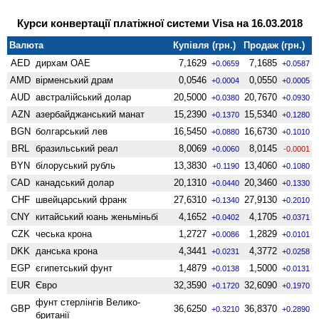
Курси конвертації платіжної системи Visa на 16.03.2018
Валюта
Купівля (грн.)
Продаж (грн.)
AED
дирхам ОАЕ
7,1629
7,1685
+0.0659
+0.0587
AMD
вiрменський драм
0,0546
0,0550
+0.0004
+0.0005
AUD
австралійський долар
20,5000
20,7670
+0.0380
+0.0930
AZN
азербайджанський манат
15,2390
15,5340
+0.1370
+0.1280
BGN
болгарський лев
16,5450
16,6730
+0.0880
+0.1010
BRL
бразильський реал
8,0069
8,0145
+0.0060
-0.0001
BYN
білоруський рубль
13,3830
13,4060
+0.1190
+0.1080
CAD
канадський долар
20,1310
20,3460
+0.0440
+0.1330
CHF
швейцарський франк
27,6310
27,9130
+0.1340
+0.2010
CNY
китайський юань женьмiньбi
4,1652
4,1705
+0.0402
+0.0371
CZK
чеська крона
1,2727
1,2829
+0.0086
+0.0101
DKK
данська крона
4,3441
4,3772
+0.0231
+0.0258
EGP
єгипетський фунт
1,4879
1,5000
+0.0138
+0.0131
EUR
Євро
32,3590
32,6090
+0.1720
+0.1970
фунт стерлінгів Велико­
GBP
36,6250
36,8370
+0.3210
+0.2890
британії