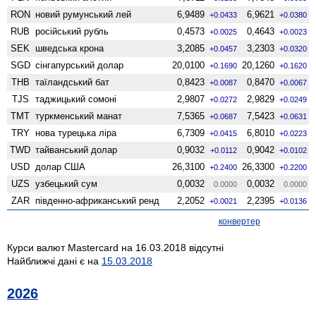
RON
новий румунський лей
6,9489
6,9621
+0.0433
+0.0380
RUB
російський рубль
0,4573
0,4643
+0.0025
+0.0023
SEK
шведська крона
3,2085
3,2303
+0.0457
+0.0320
SGD
сінгапурський долар
20,0100
20,1260
+0.1690
+0.1620
THB
таїландський бат
0,8423
0,8470
+0.0087
+0.0067
TJS
таджицький сомоні
2,9807
2,9829
+0.0272
+0.0249
TMT
туркменський манат
7,5365
7,5423
+0.0687
+0.0631
TRY
нова турецька ліра
6,7309
6,8010
+0.0415
+0.0223
TWD
тайванський долар
0,9032
0,9042
+0.0112
+0.0102
USD
долар США
26,3100
26,3300
+0.2400
+0.2200
UZS
узбецький сум
0,0032
0,0032
0.0000
0.0000
ZAR
південно-африканський ренд
2,2052
2,2395
+0.0021
+0.0136
конвертер
Курси валют Mastercard на 16.03.2018 відсутні
Найближчі дані є на
15.03.2018
2026