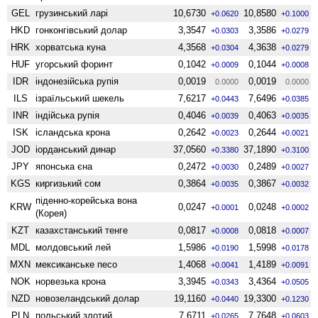
GEL
грузинський ларі
10,6730
10,8580
+0.0620
+0.1000
HKD
гонконгівський долар
3,3547
3,3586
+0.0303
+0.0279
HRK
хорватська куна
4,3568
4,3638
+0.0304
+0.0279
HUF
угорський форинт
0,1042
0,1044
+0.0009
+0.0008
IDR
індонезійська рупія
0,0019
0,0019
0.0000
0.0000
ILS
ізраїльський шекель
7,6217
7,6496
+0.0443
+0.0385
INR
індійська рупія
0,4046
0,4063
+0.0039
+0.0035
ISK
ісландська крона
0,2642
0,2644
+0.0023
+0.0021
JOD
іорданський динар
37,0560
37,1890
+0.3380
+0.3100
JPY
японська єна
0,2472
0,2489
+0.0030
+0.0027
KGS
киргизький сом
0,3864
0,3867
+0.0035
+0.0032
піденно-корейська вона
KRW
0,0247
0,0248
+0.0001
+0.0002
(Корея)
KZT
казахстанський тенге
0,0817
0,0818
+0.0008
+0.0007
MDL
молдовський лей
1,5986
1,5998
+0.0190
+0.0178
MXN
мексиканське песо
1,4068
1,4189
+0.0041
+0.0091
NOK
норвезька крона
3,3945
3,4364
+0.0343
+0.0505
NZD
ново­зеландський долар
19,1160
19,3300
+0.0440
+0.1230
PLN
польський злотий
7,6711
7,7648
+0.0265
+0.0603