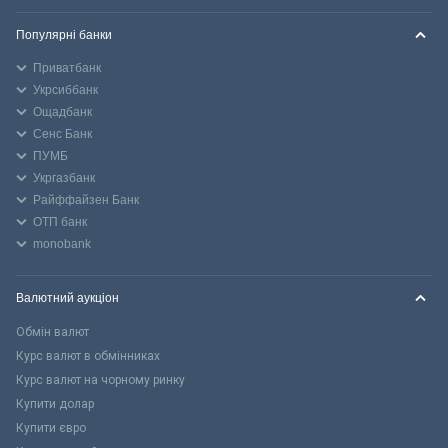
Популярні банки
Приватбанк
Укрсиббанк
Ощадбанк
Сенс Банк
ПУМБ
Укргазбанк
Райффайзен Банк
ОТП банк
monobank
Валютний аукціон
Обмін валют
Курс валют в обмінниках
Курс валют на чорному ринку
Купити долар
Купити євро