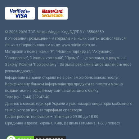
© 2008-2026 ТОВ МiнфiнМедiа. Код ЄДРПОУ: 35506859
Копіювання і розміщення матеріалів на інших сайтах дозволяється
тільки з гіперпосиланням виду: www.minfin.com.ua
Матеріали з позначками "Р", "Новини партнерів", "Актуально",
"Спецпроект", "Новини компаній", "Промо" – це реклама, в розумінні
Закону України "Про рекламу". За зміст реклами відповідальність несе
рекламодавець.
Інформація на даній сторінці не є рекламою банківських послуг.
Верифіковану банком інформацію про продукти та послуги можна
подивитися на офіційному сайті відповідного банку.
Телефон: (044) 392-47-40
Дзвінок в межах території України з усіх номерів операторів мобільного
та міського зв’язку за тарифами операторів
Графік роботи: понеділок – п’ятниця з 09:00 до 18:00
Юридична адреса: Україна, Київ, Вадима Гетьмана, 1-Б, 3 поверх