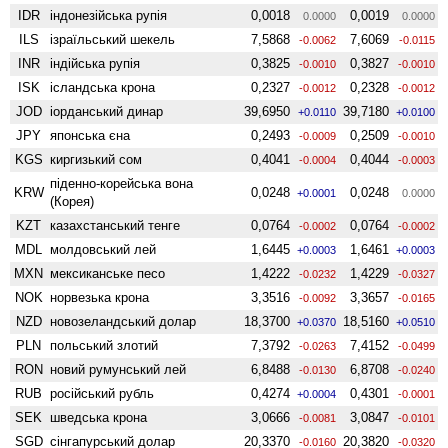
IDR
індонезійська рупія
0,0018
0,0019
0.0000
0.0000
ILS
ізраїльський шекель
7,5868
7,6069
-0.0062
-0.0115
INR
індійська рупія
0,3825
0,3827
-0.0010
-0.0010
ISK
ісландська крона
0,2327
0,2328
-0.0012
-0.0012
JOD
іорданський динар
39,6950
39,7180
+0.0110
+0.0100
JPY
японська єна
0,2493
0,2509
-0.0009
-0.0010
KGS
киргизький сом
0,4041
0,4044
-0.0004
-0.0003
піденно-корейська вона
KRW
0,0248
0,0248
+0.0001
0.0000
(Корея)
KZT
казахстанський тенге
0,0764
0,0764
-0.0002
-0.0002
MDL
молдовський лей
1,6445
1,6461
+0.0003
+0.0003
MXN
мексиканське песо
1,4222
1,4229
-0.0232
-0.0327
NOK
норвезька крона
3,3516
3,3657
-0.0092
-0.0165
NZD
ново­зеландський долар
18,3700
18,5160
+0.0370
+0.0510
PLN
польський злотий
7,3792
7,4152
-0.0263
-0.0499
RON
новий румунський лей
6,8488
6,8708
-0.0130
-0.0240
RUB
російський рубль
0,4274
0,4301
+0.0004
-0.0001
SEK
шведська крона
3,0666
3,0847
-0.0081
-0.0101
SGD
сінгапурський долар
20,3370
20,3820
-0.0160
-0.0320