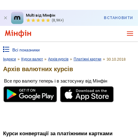
Multi від Мінфін
ВСТАНОВИТИ
(8,9K+)
Всі показники
Індекси
»
Курси валют
»
Архів курсів
»
Платіжні картки
»
30.10.2018
Архів валютних курсів
Все про валюту теперь і в застосунку від Мінфін
Курси конвертації за платіжними картками