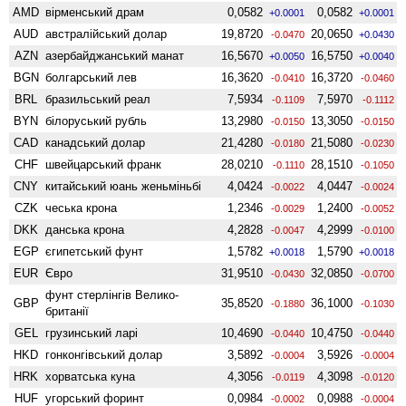
AMD
вiрменський драм
0,0582
0,0582
+0.0001
+0.0001
AUD
австралійський долар
19,8720
20,0650
-0.0470
+0.0430
AZN
азербайджанський манат
16,5670
16,5750
+0.0050
+0.0040
BGN
болгарський лев
16,3620
16,3720
-0.0410
-0.0460
BRL
бразильський реал
7,5934
7,5970
-0.1109
-0.1112
BYN
білоруський рубль
13,2980
13,3050
-0.0150
-0.0150
CAD
канадський долар
21,4280
21,5080
-0.0180
-0.0230
CHF
швейцарський франк
28,0210
28,1510
-0.1110
-0.1050
CNY
китайський юань женьмiньбi
4,0424
4,0447
-0.0022
-0.0024
CZK
чеська крона
1,2346
1,2400
-0.0029
-0.0052
DKK
данська крона
4,2828
4,2999
-0.0047
-0.0100
EGP
єгипетський фунт
1,5782
1,5790
+0.0018
+0.0018
EUR
Євро
31,9510
32,0850
-0.0430
-0.0700
фунт стерлінгів Велико­
GBP
35,8520
36,1000
-0.1880
-0.1030
британії
GEL
грузинський ларі
10,4690
10,4750
-0.0440
-0.0440
HKD
гонконгівський долар
3,5892
3,5926
-0.0004
-0.0004
HRK
хорватська куна
4,3056
4,3098
-0.0119
-0.0120
HUF
угорський форинт
0,0984
0,0988
-0.0002
-0.0004