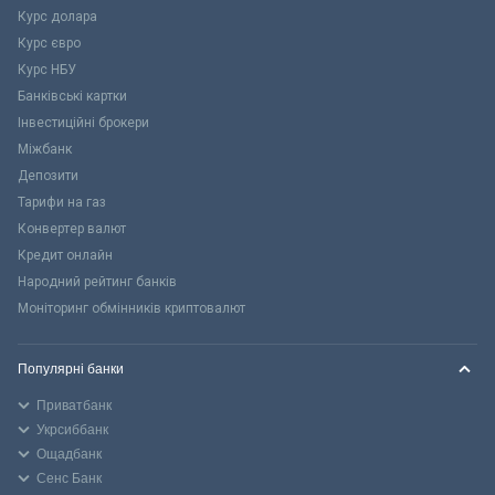
Курс долара
Курс євро
Курс НБУ
Банківські картки
Інвестиційні брокери
Міжбанк
Депозити
Тарифи на газ
Конвертер валют
Кредит онлайн
Народний рейтинг банків
Моніторинг обмінників криптовалют
Популярні банки
Приватбанк
Укрсиббанк
Ощадбанк
Сенс Банк