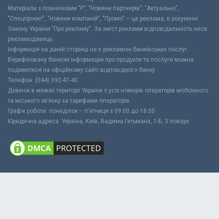
Матеріали з позначками "Р", "Новини партнерів", "Актуально",
"Спецпроект", "Новини компаній", "Промо" – це реклама, в розумінні
Закону України "Про рекламу". За зміст реклами відповідальність несе
рекламодавець.
Інформація на даній сторінці не є рекламою банківських послуг.
Верифіковану банком інформацію про продукти та послуги можна
подивитися на офіційному сайті відповідного банку.
Телефон: (044) 392-47-40
Дзвінок в межах території України з усіх номерів операторів мобільного
та міського зв’язку за тарифами операторів
Графік роботи: понеділок – п’ятниця з 09:00 до 18:00
Юридична адреса: Україна, Київ, Вадима Гетьмана, 1-Б, 3 поверх