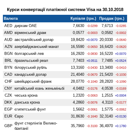
Курси конвертації платіжної системи Visa на 30.10.2018
Валюта
Купівля (грн.)
Продаж (грн.)
AED
дирхам ОАЕ
7,6630
7,6713
-0.0299
-0.0285
AMD
вiрменський драм
0,0577
0,0582
-0.0003
-0.0002
AUD
австралійський долар
19,8420
20,0330
+0.0070
-0.0640
AZN
азербайджанський манат
16,5590
16,6420
-0.0650
-0.0620
BGN
болгарський лев
16,2920
16,5220
-0.0830
+0.0070
BRL
бразильський реал
7,7403
7,7485
+0.0511
+0.0524
BYN
білоруський рубль
13,3160
13,3400
-0.0430
-0.0410
CAD
канадський долар
21,4040
21,5420
-0.0670
-0.1030
CHF
швейцарський франк
28,0770
28,2820
-0.1040
-0.1090
CNY
китайський юань женьмiньбi
4,0482
4,0538
-0.0176
-0.0169
CZK
чеська крона
1,2320
1,2515
-0.0063
+0.0004
DKK
данська крона
4,2860
4,3110
-0.0076
-0.0177
EGP
єгипетський фунт
1,5662
1,5775
-0.0061
-0.0062
EUR
Євро
31,8630
32,3140
-0.1640
+0.0130
фунт стерлінгів Велико­
GBP
35,7960
36,4970
-0.3100
+0.1780
британії