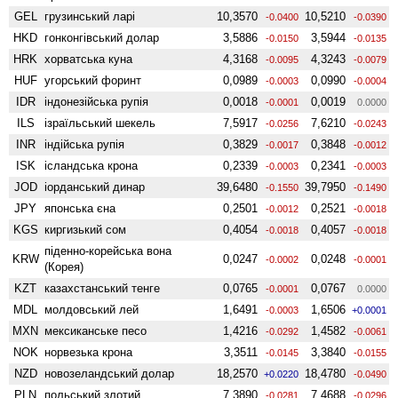
GEL
грузинський ларі
10,3570
10,5210
-0.0400
-0.0390
HKD
гонконгівський долар
3,5886
3,5944
-0.0150
-0.0135
HRK
хорватська куна
4,3168
4,3243
-0.0095
-0.0079
HUF
угорський форинт
0,0989
0,0990
-0.0003
-0.0004
IDR
індонезійська рупія
0,0018
0,0019
-0.0001
0.0000
ILS
ізраїльський шекель
7,5917
7,6210
-0.0256
-0.0243
INR
індійська рупія
0,3829
0,3848
-0.0017
-0.0012
ISK
ісландська крона
0,2339
0,2341
-0.0003
-0.0003
JOD
іорданський динар
39,6480
39,7950
-0.1550
-0.1490
JPY
японська єна
0,2501
0,2521
-0.0012
-0.0018
KGS
киргизький сом
0,4054
0,4057
-0.0018
-0.0018
піденно-корейська вона
KRW
0,0247
0,0248
-0.0002
-0.0001
(Корея)
KZT
казахстанський тенге
0,0765
0,0767
-0.0001
0.0000
MDL
молдовський лей
1,6491
1,6506
-0.0003
+0.0001
MXN
мексиканське песо
1,4216
1,4582
-0.0292
-0.0061
NOK
норвезька крона
3,3511
3,3840
-0.0145
-0.0155
NZD
ново­зеландський долар
18,2570
18,4780
+0.0220
-0.0490
PLN
польський злотий
7,3890
7,4688
-0.0281
-0.0296