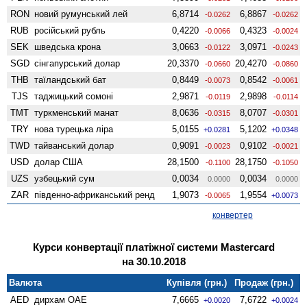
RON
новий румунський лей
6,8714
6,8867
-0.0262
-0.0262
RUB
російський рубль
0,4220
0,4323
-0.0066
-0.0024
SEK
шведська крона
3,0663
3,0971
-0.0122
-0.0243
SGD
сінгапурський долар
20,3370
20,4270
-0.0660
-0.0860
THB
таїландський бат
0,8449
0,8542
-0.0073
-0.0061
TJS
таджицький сомоні
2,9871
2,9898
-0.0119
-0.0114
TMT
туркменський манат
8,0636
8,0707
-0.0315
-0.0301
TRY
нова турецька ліра
5,0155
5,1202
+0.0281
+0.0348
TWD
тайванський долар
0,9091
0,9102
-0.0023
-0.0021
USD
долар США
28,1500
28,1750
-0.1100
-0.1050
UZS
узбецький сум
0,0034
0,0034
0.0000
0.0000
ZAR
південно-африканський ренд
1,9073
1,9554
-0.0065
+0.0073
конвертер
Курси конвертації платіжної системи Mastercard
на 30.10.2018
Валюта
Купівля (грн.)
Продаж (грн.)
AED
дирхам ОАЕ
7,6665
7,6722
+0.0020
+0.0024