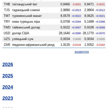
THB
таїландський бат
0,8466
0,8471
-0.0031
-0.0031
TJS
таджицький сомоні
2,9890
2,9904
+0.0013
+0.0012
TMT
туркменський манат
8,0578
8,0625
+0.0022
+0.0021
TRY
нова турецька ліра
5,0709
5,1499
+0.0394
+0.0398
TWD
тайванський долар
0,9102
0,9108
+0.0007
+0.0008
USD
долар США
28,1640
28,1770
+0.0080
+0.0070
UZS
узбецький сум
0,0034
0,0034
0.0000
0.0000
ZAR
південно-африканський ренд
1,9126
1,9352
-0.0144
-0.0182
конвертер
2026
2025
2024
2023