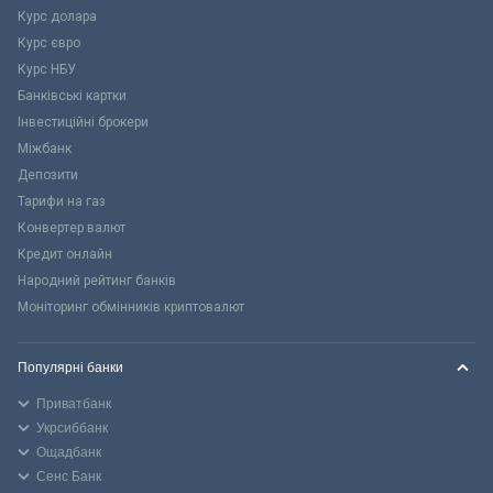
Курс долара
Курс євро
Курс НБУ
Банківські картки
Інвестиційні брокери
Міжбанк
Депозити
Тарифи на газ
Конвертер валют
Кредит онлайн
Народний рейтинг банків
Моніторинг обмінників криптовалют
Популярні банки
Приватбанк
Укрсиббанк
Ощадбанк
Сенс Банк