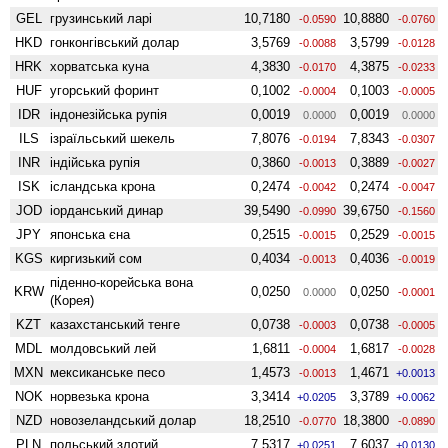
GEL
грузинський ларі
10,7180
10,8880
-0.0590
-0.0760
HKD
гонконгівський долар
3,5769
3,5799
-0.0088
-0.0128
HRK
хорватська куна
4,3830
4,3875
-0.0170
-0.0233
HUF
угорський форинт
0,1002
0,1003
-0.0004
-0.0005
IDR
індонезійська рупія
0,0019
0,0019
0.0000
0.0000
ILS
ізраїльський шекель
7,8076
7,8343
-0.0194
-0.0307
INR
індійська рупія
0,3860
0,3889
-0.0013
-0.0027
ISK
ісландська крона
0,2474
0,2474
-0.0042
-0.0047
JOD
іорданський динар
39,5490
39,6750
-0.0990
-0.1560
JPY
японська єна
0,2515
0,2529
-0.0015
-0.0015
KGS
киргизький сом
0,4034
0,4036
-0.0013
-0.0019
піденно-корейська вона
KRW
0,0250
0,0250
0.0000
-0.0001
(Корея)
KZT
казахстанський тенге
0,0738
0,0738
-0.0003
-0.0005
MDL
молдовський лей
1,6811
1,6817
-0.0004
-0.0028
MXN
мексиканське песо
1,4573
1,4671
-0.0013
+0.0013
NOK
норвезька крона
3,3414
3,3789
+0.0205
+0.0062
NZD
ново­зеландський долар
18,2510
18,3800
-0.0770
-0.0890
PLN
польський злотий
7,5317
7,6037
+0.0251
+0.0130