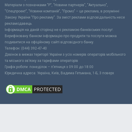
Матеріали з позначками "Р", "Новини партнерів", "Актуально",
"Спецпроект", "Новини компаній", "Промо" – це реклама, в розумінні
Закону України "Про рекламу". За зміст реклами відповідальність несе
рекламодавець.
Інформація на даній сторінці не є рекламою банківських послуг.
Верифіковану банком інформацію про продукти та послуги можна
подивитися на офіційному сайті відповідного банку.
Телефон: (044) 392-47-40
Дзвінок в межах території України з усіх номерів операторів мобільного
та міського зв’язку за тарифами операторів
Графік роботи: понеділок – п’ятниця з 09:00 до 18:00
Юридична адреса: Україна, Київ, Вадима Гетьмана, 1-Б, 3 поверх