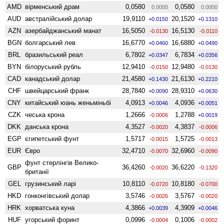
AMD
вiрменський драм
0,0580
0,0580
0.0000
0.0000
AUD
австралійський долар
19,9110
20,1520
+0.0150
+0.1310
AZN
азербайджанський манат
16,5050
16,5130
-0.0130
-0.0110
BGN
болгарський лев
16,6770
16,6880
+0.0460
+0.0490
BRL
бразильський реал
6,7802
6,7834
+0.0347
+0.0356
BYN
білоруський рубль
12,9410
12,9480
-0.0150
-0.0130
CAD
канадський долар
21,4580
21,6130
+0.1430
+0.2210
CHF
швейцарський франк
28,7840
28,9310
+0.0090
+0.0630
CNY
китайський юань женьмiньбi
4,0913
4,0936
+0.0046
+0.0051
CZK
чеська крона
1,2666
1,2788
-0.0006
+0.0019
DKK
данська крона
4,3527
4,3837
-0.0020
-0.0006
EGP
єгипетський фунт
1,5717
1,5725
-0.0015
-0.0013
EUR
Євро
32,4710
32,6960
-0.0070
-0.0090
фунт стерлінгів Велико­
GBP
36,4260
36,6220
-0.0020
-0.1320
британії
GEL
грузинський ларі
10,8110
10,8180
-0.0720
-0.0700
HKD
гонконгівський долар
3,5746
3,5767
-0.0026
-0.0020
HRK
хорватська куна
4,3866
4,3909
+0.0039
+0.0046
HUF
угорський форинт
0,0996
0,1006
-0.0004
-0.0002