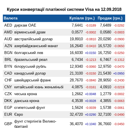
Курси конвертації платіжної системи Visa на 12.09.2018
Валюта
Купівля (грн.)
Продаж (грн.)
AED
дирхам ОАЕ
7,6441
7,6489
-0.0189
-0.0292
AMD
вiрменський драм
0,0577
0,0580
-0.0002
-0.0003
AUD
австралійський долар
19,8910
20,0290
-0.0810
-0.0900
AZN
азербайджанський манат
16,2640
16,5720
-0.0410
-0.0650
BGN
болгарський лев
16,6030
16,7250
+0.0150
-0.0250
BRL
бразильський реал
6,7434
6,7467
-0.1213
-0.1312
BYN
білоруський рубль
12,9340
12,9750
-0.0060
-0.0470
CAD
канадський долар
21,3100
21,5430
-0.0150
+0.0950
CHF
швейцарський франк
28,7670
28,9050
-0.0840
-0.2430
CNY
китайський юань женьмiньбi
4,0875
4,0910
-0.0161
-0.0219
CZK
чеська крона
1,2662
1,2779
+0.0048
-0.0002
DKK
данська крона
4,3538
4,3855
+0.0028
-0.0063
EGP
єгипетський фунт
1,5624
1,5738
-0.0039
-0.0061
EUR
Євро
32,4720
32,7100
+0.0290
-0.0490
фунт стерлінгів Велико­
GBP
36,4070
36,7660
+0.1040
-0.0450
британії