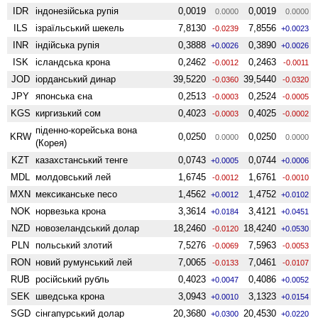
IDR
індонезійська рупія
0,0019
0,0019
0.0000
0.0000
ILS
ізраїльський шекель
7,8130
7,8556
-0.0239
+0.0023
INR
індійська рупія
0,3888
0,3890
+0.0026
+0.0026
ISK
ісландська крона
0,2462
0,2463
-0.0012
-0.0011
JOD
іорданський динар
39,5220
39,5440
-0.0360
-0.0320
JPY
японська єна
0,2513
0,2524
-0.0003
-0.0005
KGS
киргизький сом
0,4023
0,4025
-0.0003
-0.0002
піденно-корейська вона
KRW
0,0250
0,0250
0.0000
0.0000
(Корея)
KZT
казахстанський тенге
0,0743
0,0744
+0.0005
+0.0006
MDL
молдовський лей
1,6745
1,6761
-0.0012
-0.0010
MXN
мексиканське песо
1,4562
1,4752
+0.0012
+0.0102
NOK
норвезька крона
3,3614
3,4121
+0.0184
+0.0451
NZD
ново­зеландський долар
18,2460
18,4240
-0.0120
+0.0530
PLN
польський злотий
7,5276
7,5963
-0.0069
-0.0053
RON
новий румунський лей
7,0065
7,0461
-0.0133
-0.0107
RUB
російський рубль
0,4023
0,4086
+0.0047
+0.0052
SEK
шведська крона
3,0943
3,1323
+0.0010
+0.0154
SGD
сінгапурський долар
20,3680
20,4530
+0.0300
+0.0220