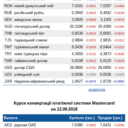
RON
новий румунський лей
7,0191
7,0297
-0.0341
-0.0454
RUB
російський рубль
0,3943
0,4042
-0.0043
-0.0039
SEK
шведська крона
3,0920
3,1183
-0.0059
-0.0078
SGD
сінгапурський долар
20,3290
20,4390
-0.0440
-0.0340
THB
таїландський бат
0,8538
0,8581
-0.0014
-0.0024
TJS
таджицький сомоні
2,9804
2,9815
-0.0070
-0.0112
TMT
туркменський манат
8,0436
8,0464
-0.0200
-0.0315
TRY
нова турецька ліра
4,3093
4,3873
-0.0131
-0.0506
TWD
тайванський долар
0,9108
0,9120
-0.0022
-0.0029
USD
долар США
28,0800
28,0900
-0.0700
-0.1100
UZS
узбецький сум
0,0036
0,0036
0.0000
0.0000
ZAR
південно-африканський ренд
1,8427
1,8729
+0.0074
+0.0055
конвертер
Курси конвертації платіжної системи Mastercard
на 12.09.2018
Валюта
Купівля (грн.)
Продаж (грн.)
AED
дирхам ОАЕ
7,6380
7,6431
-0.0062
-0.0058