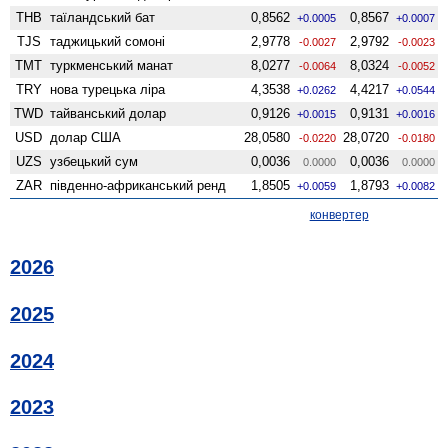
THB
таїландський бат
0,8562
0,8567
+0.0005
+0.0007
TJS
таджицький сомоні
2,9778
2,9792
-0.0027
-0.0023
TMT
туркменський манат
8,0277
8,0324
-0.0064
-0.0052
TRY
нова турецька ліра
4,3538
4,4217
+0.0262
+0.0544
TWD
тайванський долар
0,9126
0,9131
+0.0015
+0.0016
USD
долар США
28,0580
28,0720
-0.0220
-0.0180
UZS
узбецький сум
0,0036
0,0036
0.0000
0.0000
ZAR
південно-африканський ренд
1,8505
1,8793
+0.0059
+0.0082
конвертер
2026
2025
2024
2023