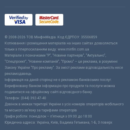
© 2008-2026 ТОВ МiнфiнМедiа. Код ЄДРПОУ: 35506859
Копіювання і розміщення матеріалів на інших сайтах дозволяється
тільки з гіперпосиланням виду: www.minfin.com.ua
Матеріали з позначками "Р", "Новини партнерів", "Актуально",
"Спецпроект", "Новини компаній", "Промо" – це реклама, в розумінні
Закону України "Про рекламу". За зміст реклами відповідальність несе
рекламодавець.
Інформація на даній сторінці не є рекламою банківських послуг.
Верифіковану банком інформацію про продукти та послуги можна
подивитися на офіційному сайті відповідного банку.
Телефон: (044) 392-47-40
Дзвінок в межах території України з усіх номерів операторів мобільного
та міського зв’язку за тарифами операторів
Графік роботи: понеділок – п’ятниця з 09:00 до 18:00
Юридична адреса: Україна, Київ, Вадима Гетьмана, 1-Б, 3 поверх