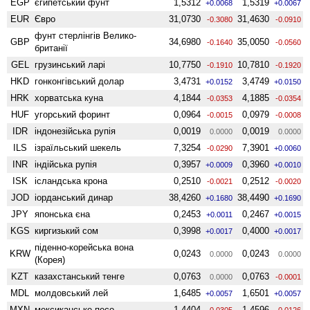
EGP
єгипетський фунт
1,5312
1,5319
+0.0068
+0.0067
EUR
Євро
31,0730
31,4630
-0.3080
-0.0910
фунт стерлінгів Велико­
GBP
34,6980
35,0050
-0.1640
-0.0560
британії
GEL
грузинський ларі
10,7750
10,7810
-0.1910
-0.1920
HKD
гонконгівський долар
3,4731
3,4749
+0.0152
+0.0150
HRK
хорватська куна
4,1844
4,1885
-0.0353
-0.0354
HUF
угорський форинт
0,0964
0,0979
-0.0015
-0.0008
IDR
індонезійська рупія
0,0019
0,0019
0.0000
0.0000
ILS
ізраїльський шекель
7,3254
7,3901
-0.0290
+0.0060
INR
індійська рупія
0,3957
0,3960
+0.0009
+0.0010
ISK
ісландська крона
0,2510
0,2512
-0.0021
-0.0020
JOD
іорданський динар
38,4260
38,4490
+0.1680
+0.1690
JPY
японська єна
0,2453
0,2467
+0.0011
+0.0015
KGS
киргизький сом
0,3998
0,4000
+0.0017
+0.0017
піденно-корейська вона
KRW
0,0243
0,0243
0.0000
0.0000
(Корея)
KZT
казахстанський тенге
0,0763
0,0763
0.0000
-0.0001
MDL
молдовський лей
1,6485
1,6501
+0.0057
+0.0057
MXN
мексиканське песо
1,4404
1,4596
-0.0305
-0.0126