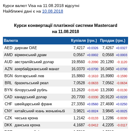
Курси валют Visa на 11.08.2018 відсутні
Найближчі дані є на
10.08.2018
Курси конвертації платіжної системи Mastercard
на 11.08.2018
Валюта
Купівля (грн.)
Продаж (грн.)
AED
дирхам ОАЕ
7,4217
7,4267
+0.0326
+0.0327
AMD
вiрменський драм
0,0567
0,0568
+0.0002
+0.0003
AUD
австралійський долар
19,8560
20,1280
-0.2090
-0.1120
AZN
азербайджанський манат
16,0370
16,0450
+0.0700
+0.0700
BGN
болгарський лев
15,8860
15,8980
-0.1610
-0.1590
BRL
бразильський реал
7,0528
7,0562
-0.0633
-0.0634
BYN
білоруський рубль
13,2620
13,2690
-0.0140
-0.0130
CAD
канадський долар
20,7700
20,9120
-0.0330
+0.0220
CHF
швейцарський франк
27,3350
27,4690
+0.0560
+0.0250
CNY
китайський юань женьмiньбi
3,9821
3,9845
+0.0024
+0.0025
CZK
чеська крона
1,2142
1,2286
-0.0133
-0.0030
DKK
данська крона
4,1687
4,2205
-0.0412
-0.0117