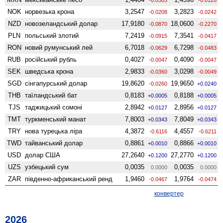
NOK
норвезька крона
3,2547
3,2823
-0.0208
-0.0242
NZD
ново­зеландський долар
17,9180
18,0600
-0.0870
-0.2270
PLN
польський злотий
7,2419
7,3541
-0.0915
-0.0417
RON
новий румунський лей
6,7018
6,7298
-0.0629
-0.0483
RUB
російський рубль
0,4027
0,4090
-0.0047
-0.0047
SEK
шведська крона
2,9833
3,0298
-0.0360
-0.0049
SGD
сінгапурський долар
19,8620
19,9650
-0.0260
+0.0240
THB
таїландський бат
0,8183
0,8188
+0.0005
+0.0005
TJS
таджицький сомоні
2,8942
2,8956
+0.0127
+0.0127
TMT
туркменський манат
7,8003
7,8049
+0.0343
+0.0343
TRY
нова турецька ліра
4,3872
4,4557
-0.6116
-0.6211
TWD
тайванський долар
0,8861
0,8866
+0.0010
+0.0010
USD
долар США
27,2640
27,2770
+0.1200
+0.1200
UZS
узбецький сум
0,0035
0,0035
0.0000
0.0000
ZAR
південно-африканський ренд
1,9460
1,9764
-0.0467
-0.0474
конвертер
2026