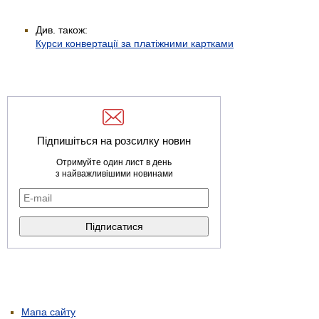
Див. також:
Курси конвертації за платіжними картками
Підпишіться на розсилку новин
Отримуйте один лист в день
з найважливішими новинами
Мапа сайту