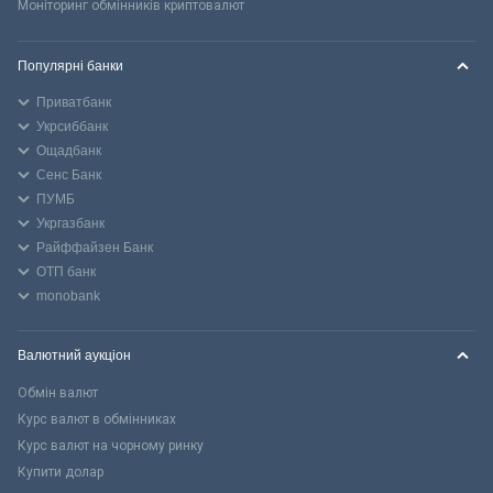
Моніторинг обмінників криптовалют
Популярні банки
Приватбанк
Укрсиббанк
Ощадбанк
Сенс Банк
ПУМБ
Укргазбанк
Райффайзен Банк
ОТП банк
monobank
Валютний аукціон
Обмін валют
Курс валют в обмінниках
Курс валют на чорному ринку
Купити долар