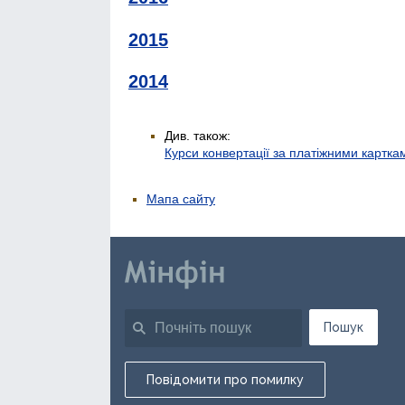
2015
2014
Див. також:
Курси конвертації за платіжними картка
Мапа сайту
Пошук
Повідомити про помилку