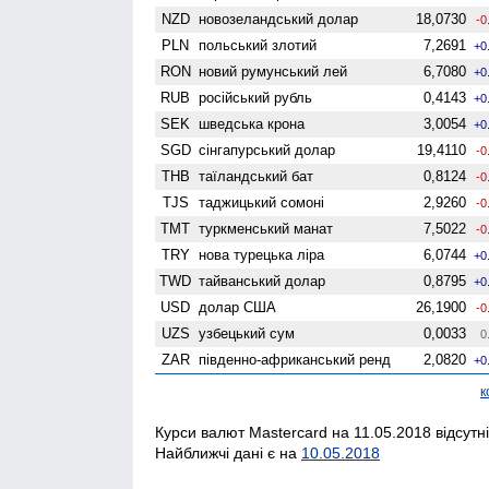
NZD
ново­зеландський долар
18,0730
-0
PLN
польський злотий
7,2691
+0
RON
новий румунський лей
6,7080
+0
RUB
російський рубль
0,4143
+0
SEK
шведська крона
3,0054
+0
SGD
сінгапурський долар
19,4110
-0
THB
таїландський бат
0,8124
-0
TJS
таджицький сомоні
2,9260
-0
TMT
туркменський манат
7,5022
-0
TRY
нова турецька ліра
6,0744
+0
TWD
тайванський долар
0,8795
+0
USD
долар США
26,1900
-0
UZS
узбецький сум
0,0033
0
ZAR
південно-африканський ренд
2,0820
+0
к
Курси валют Mastercard на 11.05.2018 відсутні
Найближчі дані є на
10.05.2018