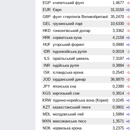
EGP
єгипетський фунт
1,4677
-0
EUR
Євро
31,0150
+0
GBP
фунт стерлінгів Велико­британії
35,2470
-0
GEL
грузинський ларі
10,6330
-0
HKD
гонконгівський долар
3,3362
-0
HRK
хорватська куна
4,2159
+0
HUF
угорський форинт
0,0990
+0
IDR
індонезійська рупія
0,0019
0
ILS
ізраїльський шекель
7,3197
+0
INR
індійська рупія
0,3884
-0
ISK
ісландська крона
0,2543
-0
JOD
іорданський динар
36,8870
-0
JPY
японська єна
0,2380
-0
KGS
киргизький сом
0,3814
-0
KRW
піденно-корейська вона (Корея)
0,0245
+0
KZT
казахстанський тенге
0,0801
+0
MDL
молдовський лей
1,5884
+0
MXN
мексиканське песо
1,3571
+0
NOK
норвезька крона
3,2375
+0