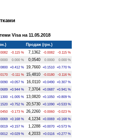
ртками
теми Visa на 11.05.2018
рн.)
Продаж (грн.)
7,1362
.0082
-0.115 %
-0.0082
-0.115 %
0,0540
.0000
0.000 %
0.0000
0.000 %
19,7660
.0800
+0.412 %
+0.1510
+0.770 %
15,4810
.0170
-0.111 %
-0.0180
-0.116 %
16,0110
.0090
+0.057 %
+0.0490
+0.307 %
7,3704
.0689
+0.944 %
+0.0687
+0.941 %
13,0820
.1300
+1.005 %
+0.1050
+0.809 %
20,5730
.1520
+0.752 %
+0.1090
+0.533 %
26,2260
.0450
-0.173 %
-0.0060
-0.023 %
4,1234
.0069
+0.168 %
+0.0069
+0.168 %
1,2288
.0019
+0.157 %
+0.0070
+0.573 %
4,2033
.0012
+0.029 %
+0.0116
+0.277 %