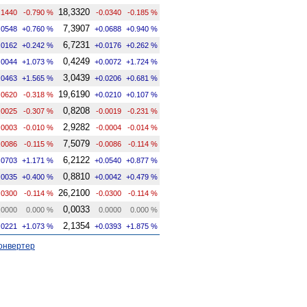
18,3320
.1440
-0.790 %
-0.0340
-0.185 %
7,3907
.0548
+0.760 %
+0.0688
+0.940 %
6,7231
.0162
+0.242 %
+0.0176
+0.262 %
0,4249
.0044
+1.073 %
+0.0072
+1.724 %
3,0439
.0463
+1.565 %
+0.0206
+0.681 %
19,6190
.0620
-0.318 %
+0.0210
+0.107 %
0,8208
.0025
-0.307 %
-0.0019
-0.231 %
2,9282
.0003
-0.010 %
-0.0004
-0.014 %
7,5079
.0086
-0.115 %
-0.0086
-0.114 %
6,2122
.0703
+1.171 %
+0.0540
+0.877 %
0,8810
.0035
+0.400 %
+0.0042
+0.479 %
26,2100
.0300
-0.114 %
-0.0300
-0.114 %
0,0033
.0000
0.000 %
0.0000
0.000 %
2,1354
.0221
+1.073 %
+0.0393
+1.875 %
онвертер