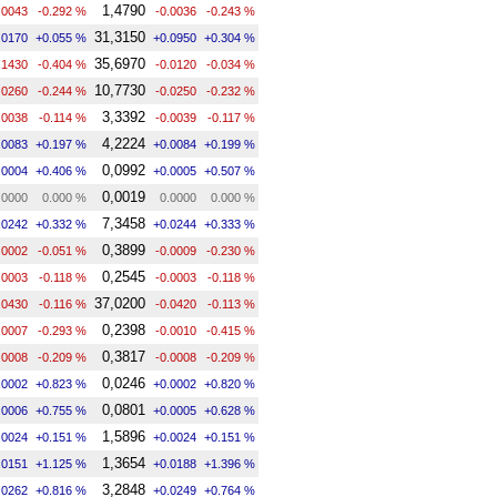
1,4790
.0043
-0.292 %
-0.0036
-0.243 %
31,3150
.0170
+0.055 %
+0.0950
+0.304 %
35,6970
.1430
-0.404 %
-0.0120
-0.034 %
10,7730
.0260
-0.244 %
-0.0250
-0.232 %
3,3392
.0038
-0.114 %
-0.0039
-0.117 %
4,2224
.0083
+0.197 %
+0.0084
+0.199 %
0,0992
.0004
+0.406 %
+0.0005
+0.507 %
0,0019
.0000
0.000 %
0.0000
0.000 %
7,3458
.0242
+0.332 %
+0.0244
+0.333 %
0,3899
.0002
-0.051 %
-0.0009
-0.230 %
0,2545
.0003
-0.118 %
-0.0003
-0.118 %
37,0200
.0430
-0.116 %
-0.0420
-0.113 %
0,2398
.0007
-0.293 %
-0.0010
-0.415 %
0,3817
.0008
-0.209 %
-0.0008
-0.209 %
0,0246
.0002
+0.823 %
+0.0002
+0.820 %
0,0801
.0006
+0.755 %
+0.0005
+0.628 %
1,5896
.0024
+0.151 %
+0.0024
+0.151 %
1,3654
.0151
+1.125 %
+0.0188
+1.396 %
3,2848
.0262
+0.816 %
+0.0249
+0.764 %