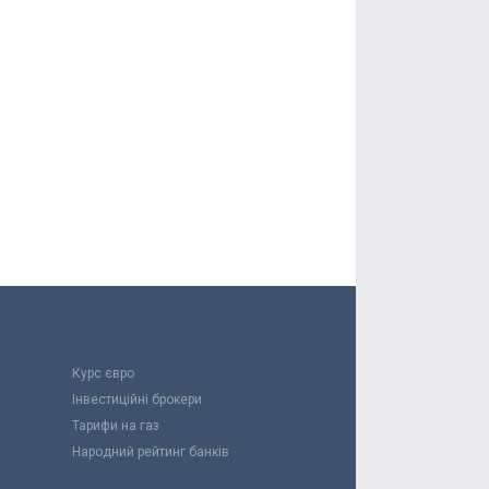
Курс євро
Інвестиційні брокери
Тарифи на газ
Народний рейтинг банків