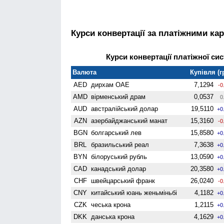
Курси конвертації за платіжними ка
Курси конвертації платіжної сис
Валюта
Купівля (г
AED
дирхам ОАЕ
7,1294
-0
AMD
вiрменський драм
0,0537
0
AUD
австралійський долар
19,5110
+0
AZN
азербайджанський манат
15,3160
-0
BGN
болгарський лев
15,8580
+0
BRL
бразильський реал
7,3638
+0
BYN
білоруський рубль
13,0590
+0
CAD
канадський долар
20,3580
+0
CHF
швейцарський франк
26,0240
-0
CNY
китайський юань женьмiньбi
4,1182
+0
CZK
чеська крона
1,2115
+0
DKK
данська крона
4,1629
+0