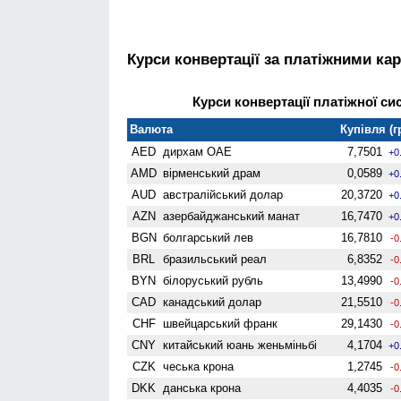
Курси конвертації за платіжними ка
Курси конвертації платіжної сис
Валюта
Купівля (г
AED
дирхам ОАЕ
7,7501
+0
AMD
вiрменський драм
0,0589
+0
AUD
австралійський долар
20,3720
+0
AZN
азербайджанський манат
16,7470
+0
BGN
болгарський лев
16,7810
-0
BRL
бразильський реал
6,8352
-0
BYN
білоруський рубль
13,4990
-0
CAD
канадський долар
21,5510
-0
CHF
швейцарський франк
29,1430
-0
CNY
китайський юань женьмiньбi
4,1704
+0
CZK
чеська крона
1,2745
-0
DKK
данська крона
4,4035
-0