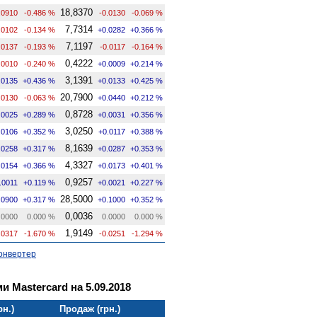
18,8370
.0910
-0.486 %
-0.0130
-0.069 %
7,7314
.0102
-0.134 %
+0.0282
+0.366 %
7,1197
.0137
-0.193 %
-0.0117
-0.164 %
0,4222
.0010
-0.240 %
+0.0009
+0.214 %
3,1391
.0135
+0.436 %
+0.0133
+0.425 %
20,7900
.0130
-0.063 %
+0.0440
+0.212 %
0,8728
.0025
+0.289 %
+0.0031
+0.356 %
3,0250
.0106
+0.352 %
+0.0117
+0.388 %
8,1639
.0258
+0.317 %
+0.0287
+0.353 %
4,3327
.0154
+0.366 %
+0.0173
+0.401 %
0,9257
.0011
+0.119 %
+0.0021
+0.227 %
28,5000
.0900
+0.317 %
+0.1000
+0.352 %
0,0036
.0000
0.000 %
0.0000
0.000 %
1,9149
.0317
-1.670 %
-0.0251
-1.294 %
онвертер
и Mastercard на 5.09.2018
рн.)
Продаж (грн.)