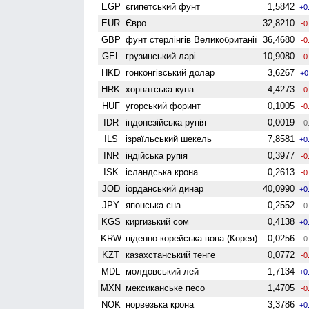
EGP
єгипетський фунт
1,5842
+0
EUR
Євро
32,8210
-0
GBP
фунт стерлінгів Велико­британії
36,4680
-0
GEL
грузинський ларі
10,9080
-0
HKD
гонконгівський долар
3,6267
+0
HRK
хорватська куна
4,4273
-0
HUF
угорський форинт
0,1005
-0
IDR
індонезійська рупія
0,0019
0
ILS
ізраїльський шекель
7,8581
+0
INR
індійська рупія
0,3977
-0
ISK
ісландська крона
0,2613
-0
JOD
іорданський динар
40,0990
+0
JPY
японська єна
0,2552
0
KGS
киргизький сом
0,4138
+0
KRW
піденно-корейська вона (Корея)
0,0256
0
KZT
казахстанський тенге
0,0772
-0
MDL
молдовський лей
1,7134
+0
MXN
мексиканське песо
1,4705
-0
NOK
норвезька крона
3,3786
+0