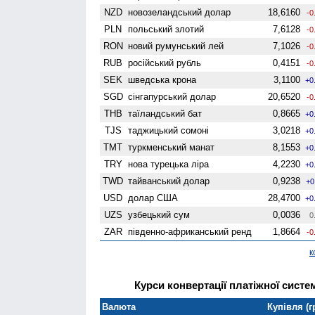
NZD
ново­зеландський долар
18,6160
-0
PLN
польський злотий
7,6128
-0
RON
новий румунський лей
7,1026
-0
RUB
російський рубль
0,4151
-0
SEK
шведська крона
3,1100
+0
SGD
сінгапурський долар
20,6520
-0
THB
таїландський бат
0,8665
+0
TJS
таджицький сомоні
3,0218
+0
TMT
туркменський манат
8,1553
+0
TRY
нова турецька ліра
4,2230
+0
TWD
тайванський долар
0,9238
+0
USD
долар США
28,4700
+0
UZS
узбецький сум
0,0036
0
ZAR
південно-африканський ренд
1,8664
-0
к
Курси конвертації платіжної систем
Валюта
Купівля (г