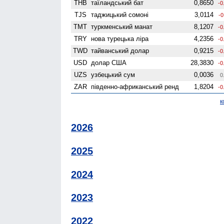
THB
таїландський бат
0,8650
-0
TJS
таджицький сомоні
3,0114
-0
TMT
туркменський манат
8,1207
-0
TRY
нова турецька ліра
4,2356
-0
TWD
тайванський долар
0,9215
-0
USD
долар США
28,3830
-0
UZS
узбецький сум
0,0036
0
ZAR
південно-африканський ренд
1,8204
-0
к
2026
2025
2024
2023
2022