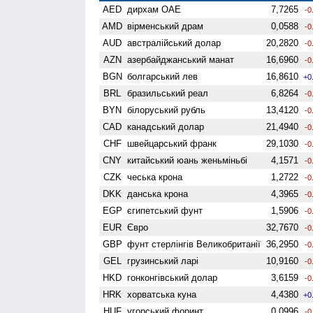
AED
дирхам ОАЕ
7,7265
-0
AMD
вiрменський драм
0,0588
-0
AUD
австралійський долар
20,2820
-0
AZN
азербайджанський манат
16,6960
-0
BGN
болгарський лев
16,8610
+0
BRL
бразильський реал
6,8264
-0
BYN
білоруський рубль
13,4120
-0
CAD
канадський долар
21,4940
-0
CHF
швейцарський франк
29,1030
-0
CNY
китайський юань женьмiньбi
4,1571
-0
CZK
чеська крона
1,2722
-0
DKK
данська крона
4,3965
-0
EGP
єгипетський фунт
1,5906
-0
EUR
Євро
32,7670
-0
GBP
фунт стерлінгів Велико­британії
36,2950
-0
GEL
грузинський ларі
10,9160
-0
HKD
гонконгівський долар
3,6159
-0
HRK
хорватська куна
4,4380
+0
HUF
угорський форинт
0,0996
-0