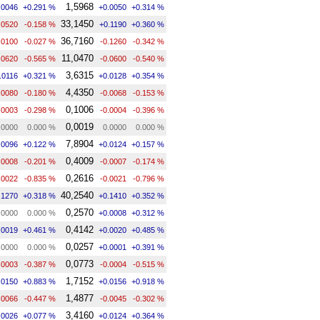
1,5968
.0046
+0.291 %
+0.0050
+0.314 %
33,1450
.0520
-0.158 %
+0.1190
+0.360 %
36,7160
.0100
-0.027 %
-0.1260
-0.342 %
11,0470
.0620
-0.565 %
-0.0600
-0.540 %
3,6315
.0116
+0.321 %
+0.0128
+0.354 %
4,4350
.0080
-0.180 %
-0.0068
-0.153 %
0,1006
.0003
-0.298 %
-0.0004
-0.396 %
0,0019
.0000
0.000 %
0.0000
0.000 %
7,8904
.0096
+0.122 %
+0.0124
+0.157 %
0,4009
.0008
-0.201 %
-0.0007
-0.174 %
0,2616
.0022
-0.835 %
-0.0021
-0.796 %
40,2540
.1270
+0.318 %
+0.1410
+0.352 %
0,2570
.0000
0.000 %
+0.0008
+0.312 %
0,4142
.0019
+0.461 %
+0.0020
+0.485 %
0,0257
.0000
0.000 %
+0.0001
+0.391 %
0,0773
.0003
-0.387 %
-0.0004
-0.515 %
1,7152
.0150
+0.883 %
+0.0156
+0.918 %
1,4877
.0066
-0.447 %
-0.0045
-0.302 %
3,4160
.0026
+0.077 %
+0.0124
+0.364 %