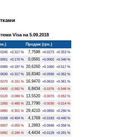
ртками
теми Visa на 5.09.2018
рн.)
Продаж (грн.)
7,7598
.0245
+0.317 %
+0.0273
+0.353 %
0,0591
.0001
+0.170 %
+0.0002
+0.340 %
20,6260
.0380
+0.187 %
+0.1060
+0.517 %
16,8340
.0530
+0.317 %
+0.0590
+0.352 %
16,9470
.0270
-0.161 %
+0.0610
+0.361 %
6,8434
.0400
-0.582 %
-0.0376
-0.546 %
13,5520
.0120
-0.089 %
-0.0070
-0.052 %
21,7790
.1050
-0.485 %
-0.0030
-0.014 %
29,4210
.0880
-0.301 %
+0.0850
+0.290 %
4,1769
.0168
+0.404 %
+0.0183
+0.440 %
1,2883
.0007
-0.055 %
+0.0046
+0.358 %
4,4434
.0082
-0.186 %
+0.0129
+0.291 %