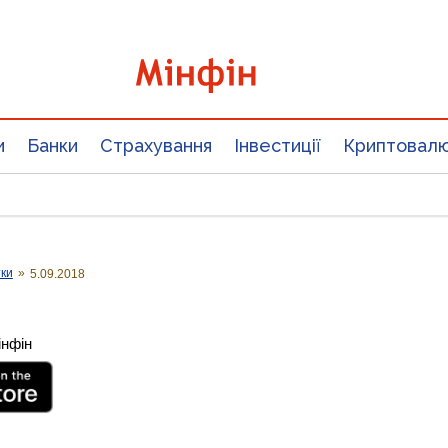
и
Банки
Страхування
Інвестиції
Криптовал
тки
»
5.09.2018
інфін