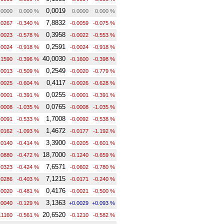
0,0019
.0000
0.000 %
0.0000
0.000 %
7,8832
.0267
-0.340 %
-0.0059
-0.075 %
0,3958
.0023
-0.578 %
-0.0022
-0.553 %
0,2591
.0024
-0.918 %
-0.0024
-0.918 %
40,0030
.1590
-0.396 %
-0.1600
-0.398 %
0,2549
.0013
-0.509 %
-0.0020
-0.779 %
0,4117
.0025
-0.604 %
-0.0026
-0.628 %
0,0255
.0001
-0.391 %
-0.0001
-0.391 %
0,0765
.0008
-1.035 %
-0.0008
-1.035 %
1,7008
.0091
-0.533 %
-0.0092
-0.538 %
1,4672
.0162
-1.093 %
-0.0177
-1.192 %
3,3900
.0140
-0.414 %
-0.0205
-0.601 %
18,7000
.0880
-0.472 %
-0.1240
-0.659 %
7,6571
.0323
-0.424 %
-0.0602
-0.780 %
7,1215
.0286
-0.403 %
-0.0171
-0.240 %
0,4176
.0020
-0.481 %
-0.0021
-0.500 %
3,1363
.0040
-0.129 %
+0.0029
+0.093 %
20,6520
.1160
-0.561 %
-0.1210
-0.582 %