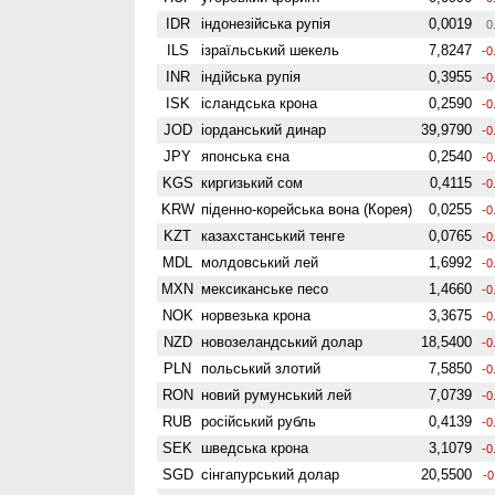
IDR
індонезійська рупія
0,0019
0
ILS
ізраїльський шекель
7,8247
-0
INR
індійська рупія
0,3955
-0
ISK
ісландська крона
0,2590
-0
JOD
іорданський динар
39,9790
-0
JPY
японська єна
0,2540
-0
KGS
киргизький сом
0,4115
-0
KRW
піденно-корейська вона (Корея)
0,0255
-0
KZT
казахстанський тенге
0,0765
-0
MDL
молдовський лей
1,6992
-0
MXN
мексиканське песо
1,4660
-0
NOK
норвезька крона
3,3675
-0
NZD
ново­зеландський долар
18,5400
-0
PLN
польський злотий
7,5850
-0
RON
новий румунський лей
7,0739
-0
RUB
російський рубль
0,4139
-0
SEK
шведська крона
3,1079
-0
SGD
сінгапурський долар
20,5500
-0