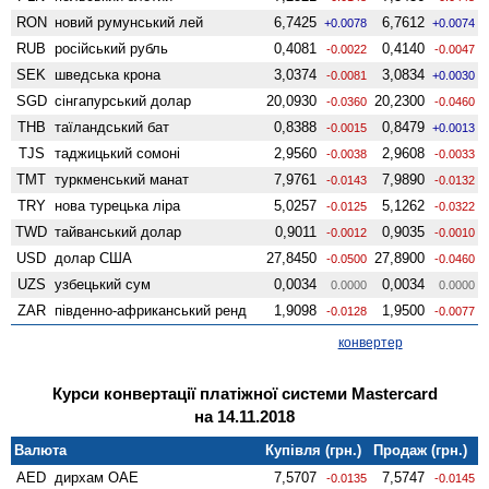
RON
новий румунський лей
6,7425
6,7612
+0.0078
+0.0074
RUB
російський рубль
0,4081
0,4140
-0.0022
-0.0047
SEK
шведська крона
3,0374
3,0834
-0.0081
+0.0030
SGD
сінгапурський долар
20,0930
20,2300
-0.0360
-0.0460
THB
таїландський бат
0,8388
0,8479
-0.0015
+0.0013
TJS
таджицький сомоні
2,9560
2,9608
-0.0038
-0.0033
TMT
туркменський манат
7,9761
7,9890
-0.0143
-0.0132
TRY
нова турецька ліра
5,0257
5,1262
-0.0125
-0.0322
TWD
тайванський долар
0,9011
0,9035
-0.0012
-0.0010
USD
долар США
27,8450
27,8900
-0.0500
-0.0460
UZS
узбецький сум
0,0034
0,0034
0.0000
0.0000
ZAR
південно-африканський ренд
1,9098
1,9500
-0.0128
-0.0077
конвертер
Курси конвертації платіжної системи Mastercard
на 14.11.2018
Валюта
Купівля (грн.)
Продаж (грн.)
AED
дирхам ОАЕ
7,5707
7,5747
-0.0135
-0.0145