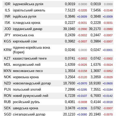
IDR
індонезійська рупія
0,0019
0,0019
0.0000
0.0000
ILS
ізраїльський шекель
7,5123
7,5456
-0.0205
-0.0148
INR
індійська рупія
0,3846
0,3848
+0.0009
+0.0009
ISK
ісландська крона
0,2227
0,2228
-0.0031
-0.0031
JOD
іорданський динар
39,1940
39,2170
-0.0990
-0.0980
JPY
японська єна
0,2439
0,2447
-0.0002
-0.0007
KGS
киргизький сом
0,3982
0,3984
-0.0007
-0.0007
піденно-корейська вона
KRW
0,0246
0,0247
0.0000
+0.0001
(Корея)
KZT
казахстанський тенге
0,0741
0,0742
-0.0002
-0.0002
MDL
молдовський лей
1,6359
1,6376
-0.0026
-0.0024
MXN
мексиканське песо
1,3554
1,3697
-0.0158
-0.0052
NOK
норвезька крона
3,2564
3,2859
-0.0120
-0.0029
NZD
ново­зеландський долар
18,7930
18,9180
+0.0970
+0.0600
PLN
польський злотий
7,2896
7,3551
+0.0295
+0.0184
RON
новий румунський лей
6,7228
6,7693
+0.0107
+0.0142
RUB
російський рубль
0,4081
0,4144
-0.0008
+0.0018
SEK
шведська крона
3,0478
3,0792
+0.0036
-0.0007
SGD
сінгапурський долар
20,1210
20,1940
+0.0080
-0.0070