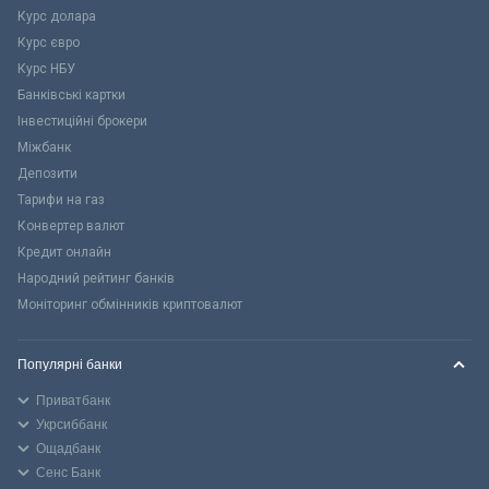
Курс долара
Курс євро
Курс НБУ
Банківські картки
Інвестиційні брокери
Міжбанк
Депозити
Тарифи на газ
Конвертер валют
Кредит онлайн
Народний рейтинг банків
Моніторинг обмінників криптовалют
Популярні банки
Приватбанк
Укрсиббанк
Ощадбанк
Сенс Банк