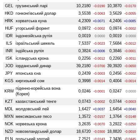
GEL
грузинський ларі
10,2180
10,3870
-0.0190
-0.0170
HKD
гонконгівський долар
3,5538
3,5629
-0.0063
-0.0055
HRK
хорватська куна
4,2309
4,2406
+0.0071
+0.0085
HUF
угорський форинт
0,0972
0,0974
-0.0002
-0.0002
IDR
індонезійська рупія
0,0019
0,0019
0.0000
0.0000
ILS
ізраїльський шекель
7,5337
7,5684
-0.0023
-0.0012
INR
індійська рупія
0,3824
0,3846
+0.0006
-0.0001
ISK
ісландська крона
0,2256
0,2260
-0.0012
-0.0011
JOD
іорданський динар
39,2180
39,3920
-0.0700
-0.0650
JPY
японська єна
0,2439
0,2456
-0.0003
-0.0002
KGS
киргизький сом
0,3998
0,4004
-0.0014
-0.0014
піденно-корейська вона
KRW
0,0246
0,0247
-0.0001
0.0000
(Корея)
KZT
казахстанський тенге
0,0743
0,0744
-0.0002
-0.0003
MDL
молдовський лей
1,6427
1,6454
+0.0037
+0.0040
MXN
мексиканське песо
1,3572
1,3764
-0.0157
-0.0148
NOK
норвезька крона
3,2635
3,2922
-0.0070
-0.0250
NZD
ново­зеландський долар
18,6720
18,8820
-0.0300
-0.0010
PLN
польський злотий
7,2521
7,3436
-0.0143
-0.0445