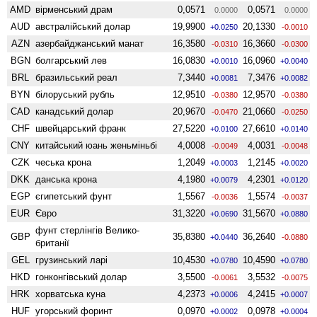
AMD
вiрменський драм
0,0571
0,0571
0.0000
0.0000
AUD
австралійський долар
19,9900
20,1330
+0.0250
-0.0010
AZN
азербайджанський манат
16,3580
16,3660
-0.0310
-0.0300
BGN
болгарський лев
16,0830
16,0960
+0.0010
+0.0040
BRL
бразильський реал
7,3440
7,3476
+0.0081
+0.0082
BYN
білоруський рубль
12,9510
12,9570
-0.0380
-0.0380
CAD
канадський долар
20,9670
21,0660
-0.0470
-0.0250
CHF
швейцарський франк
27,5220
27,6610
+0.0100
+0.0140
CNY
китайський юань женьмiньбi
4,0008
4,0031
-0.0049
-0.0048
CZK
чеська крона
1,2049
1,2145
+0.0003
+0.0020
DKK
данська крона
4,1980
4,2301
+0.0079
+0.0120
EGP
єгипетський фунт
1,5567
1,5574
-0.0036
-0.0037
EUR
Євро
31,3220
31,5670
+0.0690
+0.0880
фунт стерлінгів Велико­
GBP
35,8380
36,2640
+0.0440
-0.0880
британії
GEL
грузинський ларі
10,4530
10,4590
+0.0780
+0.0780
HKD
гонконгівський долар
3,5500
3,5532
-0.0061
-0.0075
HRK
хорватська куна
4,2373
4,2415
+0.0006
+0.0007
HUF
угорський форинт
0,0970
0,0978
+0.0002
+0.0004