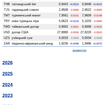
THB
таїландський бат
0,8443
0,8448
+0.0010
+0.0010
TJS
таджицький сомоні
2,9508
2,9522
-0.0069
-0.0069
TMT
туркменський манат
7,9561
7,9609
-0.0151
-0.0148
TRY
нова турецька ліра
5,0623
5,1033
+0.0218
-0.0060
TWD
тайванський долар
0,9002
0,9008
-0.0021
-0.0020
USD
долар США
27,8080
27,8220
-0.0530
-0.0520
UZS
узбецький сум
0,0033
0,0034
0.0000
0.0000
ZAR
південно-африканський ренд
1,9236
1,9486
+0.0098
+0.0075
конвертер
2026
2025
2024
2023