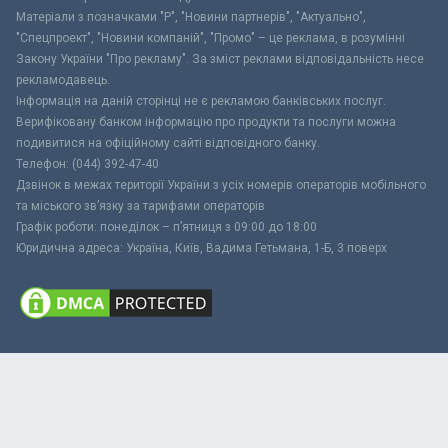
Матеріали з позначками "Р", "Новини партнерів", "Актуально",
"Спецпроект", "Новини компаній", "Промо" – це реклама, в розумінні
Закону України "Про рекламу". За зміст реклами відповідальність несе
рекламодавець.
Інформація на даній сторінці не є рекламою банківських послуг.
Верифіковану банком інформацію про продукти та послуги можна
подивитися на офіційному сайті відповідного банку.
Телефон: (044) 392-47-40
Дзвінок в межах території України з усіх номерів операторів мобільного
та міського зв’язку за тарифами операторів
Графік роботи: понеділок – п’ятниця з 09:00 до 18:00
Юридична адреса: Україна, Київ, Вадима Гетьмана, 1-Б, 3 поверх