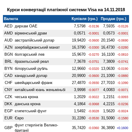
Курси конвертації платіжної системи Visa на 14.11.2018
Валюта
Купівля (грн.)
Продаж (грн.)
AED
дирхам ОАЕ
7,5798
7,5935
-0.0136
-0.0126
AMD
вiрменський драм
0,0571
0,0573
-0.0001
-0.0001
AUD
австралійський долар
19,9420
20,1540
-0.0600
-0.0690
AZN
азербайджанський манат
16,3790
16,4730
-0.0300
-0.0280
BGN
болгарський лев
15,9670
16,1100
-0.0270
-0.0810
BRL
бразильський реал
7,3678
7,3809
-0.0751
-0.0741
BYN
білоруський рубль
12,9660
13,0630
-0.0320
-0.0190
CAD
канадський долар
20,9900
21,1090
-0.0600
-0.0880
CHF
швейцарський франк
27,4870
27,7010
-0.0930
-0.1090
CNY
китайський юань женьмiньбi
3,9998
4,0083
-0.0077
-0.0071
CZK
чеська крона
1,2029
1,2151
-0.0022
-0.0093
DKK
данська крона
4,1864
4,2215
-0.0068
-0.0236
EGP
єгипетський фунт
1,5492
1,5620
-0.0028
-0.0024
EUR
Євро
31,2280
31,5090
-0.0530
-0.1580
фунт стерлінгів Велико­
GBP
35,7420
36,3890
-0.0360
+0.1600
британії