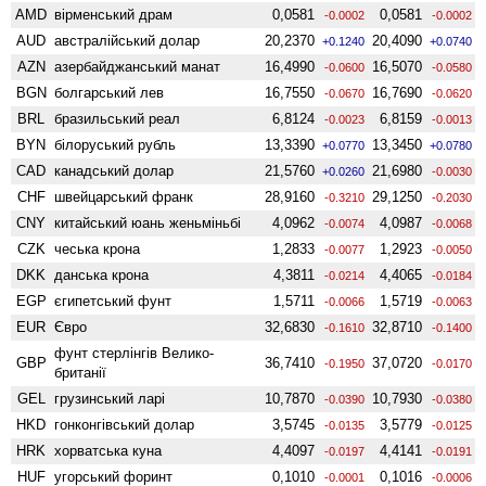
AMD
вiрменський драм
0,0581
0,0581
-0.0002
-0.0002
AUD
австралійський долар
20,2370
20,4090
+0.1240
+0.0740
AZN
азербайджанський манат
16,4990
16,5070
-0.0600
-0.0580
BGN
болгарський лев
16,7550
16,7690
-0.0670
-0.0620
BRL
бразильський реал
6,8124
6,8159
-0.0023
-0.0013
BYN
білоруський рубль
13,3390
13,3450
+0.0770
+0.0780
CAD
канадський долар
21,5760
21,6980
+0.0260
-0.0030
CHF
швейцарський франк
28,9160
29,1250
-0.3210
-0.2030
CNY
китайський юань женьмiньбi
4,0962
4,0987
-0.0074
-0.0068
CZK
чеська крона
1,2833
1,2923
-0.0077
-0.0050
DKK
данська крона
4,3811
4,4065
-0.0214
-0.0184
EGP
єгипетський фунт
1,5711
1,5719
-0.0066
-0.0063
EUR
Євро
32,6830
32,8710
-0.1610
-0.1400
фунт стерлінгів Велико­
GBP
36,7410
37,0720
-0.1950
-0.0170
британії
GEL
грузинський ларі
10,7870
10,7930
-0.0390
-0.0380
HKD
гонконгівський долар
3,5745
3,5779
-0.0135
-0.0125
HRK
хорватська куна
4,4097
4,4141
-0.0197
-0.0191
HUF
угорський форинт
0,1010
0,1016
-0.0001
-0.0006