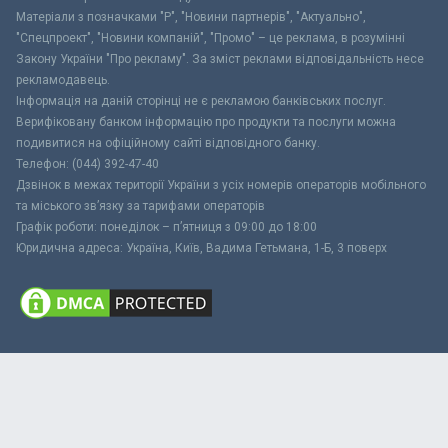
Матеріали з позначками "Р", "Новини партнерів", "Актуально",
"Спецпроект", "Новини компаній", "Промо" – це реклама, в розумінні
Закону України "Про рекламу". За зміст реклами відповідальність несе
рекламодавець.
Інформація на даній сторінці не є рекламою банківських послуг.
Верифіковану банком інформацію про продукти та послуги можна
подивитися на офіційному сайті відповідного банку.
Телефон: (044) 392-47-40
Дзвінок в межах території України з усіх номерів операторів мобільного
та міського зв’язку за тарифами операторів
Графік роботи: понеділок – п’ятниця з 09:00 до 18:00
Юридична адреса: Україна, Київ, Вадима Гетьмана, 1-Б, 3 поверх