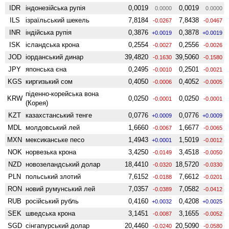
IDR
індонезійська рупія
0,0019
0,0019
0.0000
0.0000
ILS
ізраїльський шекель
7,8184
7,8438
-0.0267
-0.0467
INR
індійська рупія
0,3876
0,3878
+0.0019
+0.0019
ISK
ісландська крона
0,2554
0,2556
-0.0027
-0.0026
JOD
іорданський динар
39,4820
39,5060
-0.1630
-0.1580
JPY
японська єна
0,2495
0,2501
-0.0010
-0.0021
KGS
киргизький сом
0,4050
0,4052
-0.0006
-0.0005
піденно-корейська вона
KRW
0,0250
0,0250
-0.0001
-0.0001
(Корея)
KZT
казахстанський тенге
0,0776
0,0776
+0.0009
+0.0009
MDL
молдовський лей
1,6660
1,6677
-0.0067
-0.0065
MXN
мексиканське песо
1,4943
1,5019
+0.0001
-0.0012
NOK
норвезька крона
3,4250
3,4518
-0.0149
-0.0050
NZD
ново­зеландський долар
18,4410
18,5720
-0.0320
-0.0330
PLN
польський злотий
7,6152
7,6612
-0.0188
-0.0201
RON
новий румунський лей
7,0357
7,0582
-0.0389
-0.0412
RUB
російський рубль
0,4160
0,4208
+0.0032
+0.0025
SEK
шведська крона
3,1451
3,1655
-0.0087
-0.0052
SGD
сінгапурський долар
20,4460
20,5090
-0.0240
-0.0580