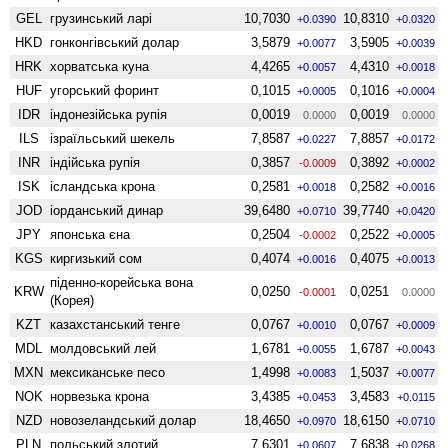
GEL
грузинський ларі
10,7030
10,8310
+0.0390
+0.0320
HKD
гонконгівський долар
3,5879
3,5905
+0.0077
+0.0039
HRK
хорватська куна
4,4265
4,4310
+0.0057
+0.0018
HUF
угорський форинт
0,1015
0,1016
+0.0005
+0.0004
IDR
індонезійська рупія
0,0019
0,0019
0.0000
0.0000
ILS
ізраїльський шекель
7,8587
7,8857
+0.0227
+0.0172
INR
індійська рупія
0,3857
0,3892
-0.0009
+0.0002
ISK
ісландська крона
0,2581
0,2582
+0.0018
+0.0016
JOD
іорданський динар
39,6480
39,7740
+0.0710
+0.0420
JPY
японська єна
0,2504
0,2522
-0.0002
+0.0005
KGS
киргизький сом
0,4074
0,4075
+0.0016
+0.0013
піденно-корейська вона
KRW
0,0250
0,0251
-0.0001
0.0000
(Корея)
KZT
казахстанський тенге
0,0767
0,0767
+0.0010
+0.0009
MDL
молдовський лей
1,6781
1,6787
+0.0055
+0.0043
MXN
мексиканське песо
1,4998
1,5037
+0.0083
+0.0077
NOK
норвезька крона
3,4385
3,4583
+0.0453
+0.0115
NZD
ново­зеландський долар
18,4650
18,6150
+0.0970
+0.0710
PLN
польський злотий
7,6301
7,6838
+0.0607
+0.0268