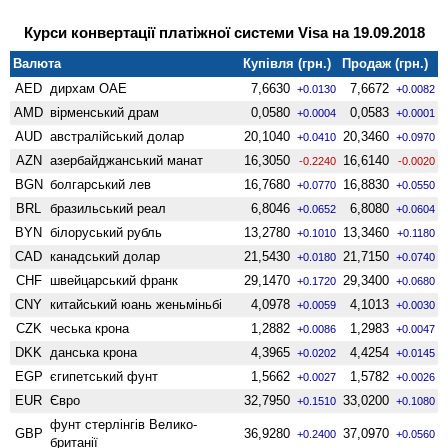
Курси конвертації платіжної системи Visa на 19.09.2018
Валюта
Купівля (грн.)
Продаж (грн.)
AED
дирхам ОАЕ
7,6630
7,6672
+0.0130
+0.0082
AMD
вiрменський драм
0,0580
0,0583
+0.0004
+0.0001
AUD
австралійський долар
20,1040
20,3460
+0.0410
+0.0970
AZN
азербайджанський манат
16,3050
16,6140
-0.2240
-0.0020
BGN
болгарський лев
16,7680
16,8830
+0.0770
+0.0550
BRL
бразильський реал
6,8046
6,8080
+0.0652
+0.0604
BYN
білоруський рубль
13,2780
13,3460
+0.1010
+0.1180
CAD
канадський долар
21,5430
21,7150
+0.0180
+0.0740
CHF
швейцарський франк
29,1470
29,3400
+0.1720
+0.0680
CNY
китайський юань женьмiньбi
4,0978
4,1013
+0.0059
+0.0030
CZK
чеська крона
1,2882
1,2983
+0.0086
+0.0047
DKK
данська крона
4,3965
4,4254
+0.0202
+0.0145
EGP
єгипетський фунт
1,5662
1,5782
+0.0027
+0.0026
EUR
Євро
32,7950
33,0200
+0.1510
+0.1080
фунт стерлінгів Велико­
GBP
36,9280
37,0970
+0.2400
+0.0560
британії