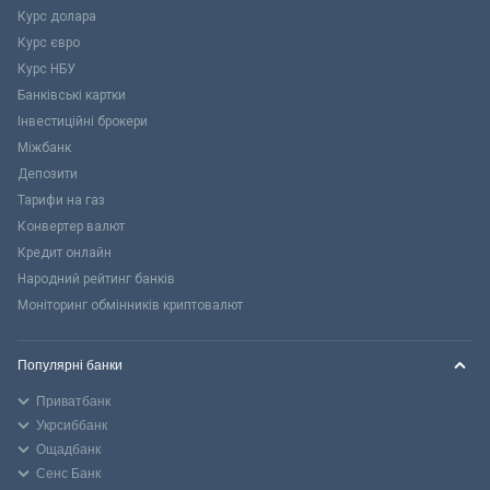
Курс долара
Курс євро
Курс НБУ
Банківські картки
Інвестиційні брокери
Міжбанк
Депозити
Тарифи на газ
Конвертер валют
Кредит онлайн
Народний рейтинг банків
Моніторинг обмінників криптовалют
Популярні банки
Приватбанк
Укрсиббанк
Ощадбанк
Сенс Банк