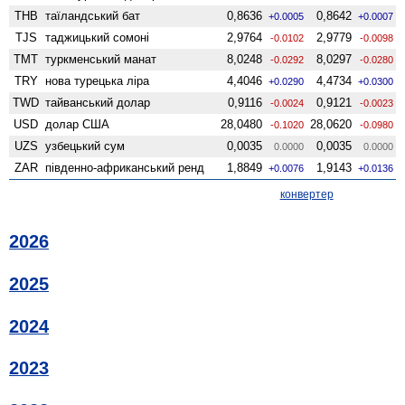
THB
таїландський бат
0,8636
0,8642
+0.0005
+0.0007
TJS
таджицький сомоні
2,9764
2,9779
-0.0102
-0.0098
TMT
туркменський манат
8,0248
8,0297
-0.0292
-0.0280
TRY
нова турецька ліра
4,4046
4,4734
+0.0290
+0.0300
TWD
тайванський долар
0,9116
0,9121
-0.0024
-0.0023
USD
долар США
28,0480
28,0620
-0.1020
-0.0980
UZS
узбецький сум
0,0035
0,0035
0.0000
0.0000
ZAR
південно-африканський ренд
1,8849
1,9143
+0.0076
+0.0136
конвертер
2026
2025
2024
2023