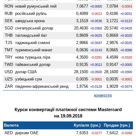
RON
новий румунський лей
7,0677
7,0784
+0.0005
-0.0063
RUB
російський рубль
0,4089
0,4186
-0.0012
+0.0031
SEK
шведська крона
3,1519
3,1721
+0.0536
+0.0123
SGD
сінгапурський долар
20,4630
20,5740
+0.0360
+0.0420
THB
таїландський бат
0,8609
0,8669
+0.0025
+0.0020
TJS
таджицький сомоні
2,9866
2,9876
+0.0047
+0.0025
TMT
туркменський манат
8,0636
8,0665
+0.0143
+0.0086
TRY
нова турецька ліра
4,3500
4,4599
-0.0281
-0.0320
TWD
тайванський долар
0,9135
0,9147
+0.0012
+0.0005
USD
долар США
28,1500
28,1600
+0.0500
+0.0300
UZS
узбецький сум
0,0035
0,0035
-0.0001
-0.0001
ZAR
південно-африканський ренд
1,8756
1,9028
+0.0129
+0.0074
конвертер
Курси конвертації платіжної системи Mastercard
на 19.09.2018
Валюта
Купівля (грн.)
Продаж (грн.)
AED
дирхам ОАЕ
7,6353
7,6412
-0.0277
-0.0260