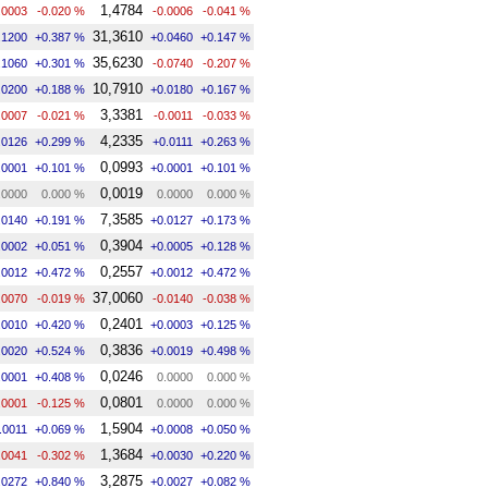
1,4784
.0003
-0.020 %
-0.0006
-0.041 %
31,3610
.1200
+0.387 %
+0.0460
+0.147 %
35,6230
.1060
+0.301 %
-0.0740
-0.207 %
10,7910
.0200
+0.188 %
+0.0180
+0.167 %
3,3381
.0007
-0.021 %
-0.0011
-0.033 %
4,2335
.0126
+0.299 %
+0.0111
+0.263 %
0,0993
.0001
+0.101 %
+0.0001
+0.101 %
0,0019
.0000
0.000 %
0.0000
0.000 %
7,3585
.0140
+0.191 %
+0.0127
+0.173 %
0,3904
.0002
+0.051 %
+0.0005
+0.128 %
0,2557
.0012
+0.472 %
+0.0012
+0.472 %
37,0060
.0070
-0.019 %
-0.0140
-0.038 %
0,2401
.0010
+0.420 %
+0.0003
+0.125 %
0,3836
.0020
+0.524 %
+0.0019
+0.498 %
0,0246
.0001
+0.408 %
0.0000
0.000 %
0,0801
.0001
-0.125 %
0.0000
0.000 %
1,5904
.0011
+0.069 %
+0.0008
+0.050 %
1,3684
.0041
-0.302 %
+0.0030
+0.220 %
3,2875
.0272
+0.840 %
+0.0027
+0.082 %