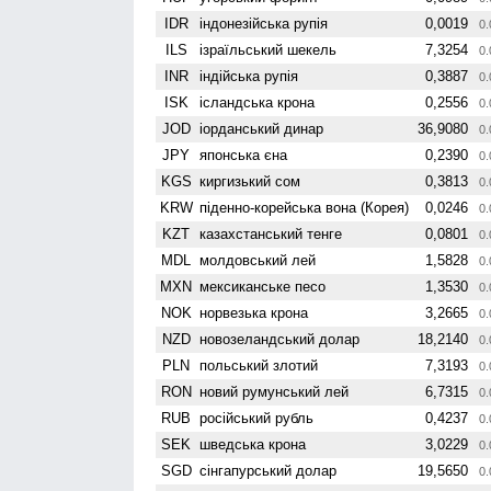
IDR
індонезійська рупія
0,0019
0.
ILS
ізраїльський шекель
7,3254
0.
INR
індійська рупія
0,3887
0.
ISK
ісландська крона
0,2556
0.
JOD
іорданський динар
36,9080
0.
JPY
японська єна
0,2390
0.
KGS
киргизький сом
0,3813
0.
KRW
піденно-корейська вона (Корея)
0,0246
0.
KZT
казахстанський тенге
0,0801
0.
MDL
молдовський лей
1,5828
0.
MXN
мексиканське песо
1,3530
0.
NOK
норвезька крона
3,2665
0.
NZD
ново­зеландський долар
18,2140
0.
PLN
польський злотий
7,3193
0.
RON
новий румунський лей
6,7315
0.
RUB
російський рубль
0,4237
0.
SEK
шведська крона
3,0229
0.
SGD
сінгапурський долар
19,5650
0.