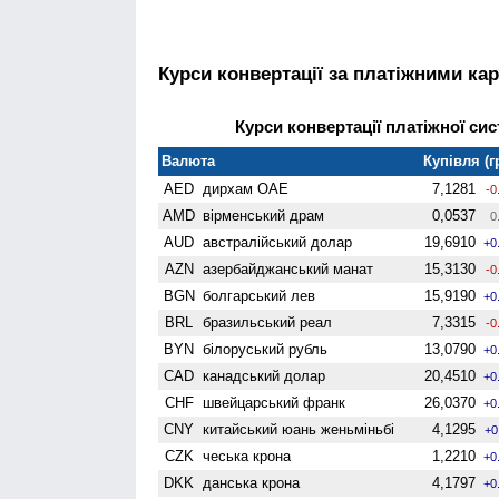
Курси конвертації за платіжними ка
Курси конвертації платіжної сис
Валюта
Купівля (г
AED
дирхам ОАЕ
7,1281
-0
AMD
вiрменський драм
0,0537
0
AUD
австралійський долар
19,6910
+0
AZN
азербайджанський манат
15,3130
-0
BGN
болгарський лев
15,9190
+0
BRL
бразильський реал
7,3315
-0
BYN
білоруський рубль
13,0790
+0
CAD
канадський долар
20,4510
+0
CHF
швейцарський франк
26,0370
+0
CNY
китайський юань женьмiньбi
4,1295
+0
CZK
чеська крона
1,2210
+0
DKK
данська крона
4,1797
+0