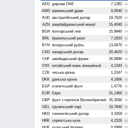
AED
дирхам ОАЕ
7,1282
0.
AMD
вiрменський драм
0,0540
0.
AUD
австралійський долар
19,7020
0.
AZN
азербайджанський манат
15,4040
0.
BGN
болгарський лев
15,9940
0.
BRL
бразильський реал
7,2933
0.
BYN
білоруський рубль
13,0670
0.
CAD
канадський долар
20,4620
0.
CHF
швейцарський франк
26,0890
0.
CNY
китайський юань женьмiньбi
4,1343
0.
CZK
чеська крона
1,2247
0.
DKK
данська крона
4,1806
0.
EGP
єгипетський фунт
1,4776
0.
EUR
Євро
31,1460
0.
GBP
фунт стерлінгів Велико­британії
35,3590
0.
GEL
грузинський ларі
10,7840
0.
HKD
гонконгівський долар
3,3359
0.
HRK
хорватська куна
4,2326
0.
HUF
угорський форинт
0,0989
0.