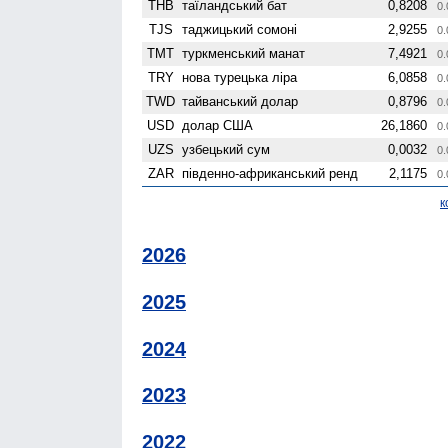
THB
таїландський бат
0,8208
0.
TJS
таджицький сомоні
2,9255
0.
TMT
туркменський манат
7,4921
0.
TRY
нова турецька ліра
6,0858
0.
TWD
тайванський долар
0,8796
0.
USD
долар США
26,1860
0.
UZS
узбецький сум
0,0032
0.
ZAR
південно-африканський ренд
2,1175
0.
к
2026
2025
2024
2023
2022