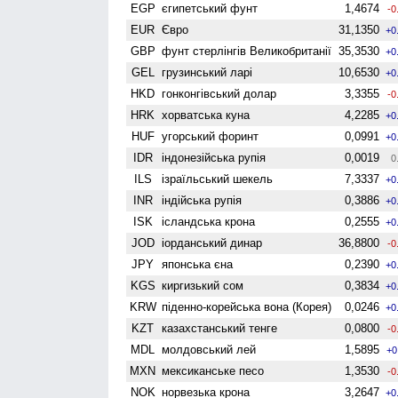
EGP
єгипетський фунт
1,4674
-0
EUR
Євро
31,1350
+0
GBP
фунт стерлінгів Велико­британії
35,3530
+0
GEL
грузинський ларі
10,6530
+0
HKD
гонконгівський долар
3,3355
-0
HRK
хорватська куна
4,2285
+0
HUF
угорський форинт
0,0991
+0
IDR
індонезійська рупія
0,0019
0
ILS
ізраїльський шекель
7,3337
+0
INR
індійська рупія
0,3886
+0
ISK
ісландська крона
0,2555
+0
JOD
іорданський динар
36,8800
-0
JPY
японська єна
0,2390
+0
KGS
киргизький сом
0,3834
+0
KRW
піденно-корейська вона (Корея)
0,0246
+0
KZT
казахстанський тенге
0,0800
-0
MDL
молдовський лей
1,5895
+0
MXN
мексиканське песо
1,3530
-0
NOK
норвезька крона
3,2647
+0