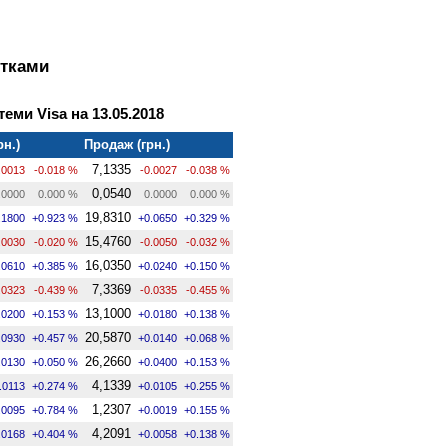
ртками
теми Visa на 13.05.2018
рн.)
Продаж (грн.)
7,1335
.0013
-0.018 %
-0.0027
-0.038 %
0,0540
.0000
0.000 %
0.0000
0.000 %
19,8310
.1800
+0.923 %
+0.0650
+0.329 %
15,4760
.0030
-0.020 %
-0.0050
-0.032 %
16,0350
.0610
+0.385 %
+0.0240
+0.150 %
7,3369
.0323
-0.439 %
-0.0335
-0.455 %
13,1000
.0200
+0.153 %
+0.0180
+0.138 %
20,5870
.0930
+0.457 %
+0.0140
+0.068 %
26,2660
.0130
+0.050 %
+0.0400
+0.153 %
4,1339
.0113
+0.274 %
+0.0105
+0.255 %
1,2307
.0095
+0.784 %
+0.0019
+0.155 %
4,2091
.0168
+0.404 %
+0.0058
+0.138 %