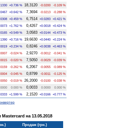
18,3120
.1330
+0.736 %
-0.0200
-0.109 %
7,3694
.0467
+0.642 %
-0.0213
-0.288 %
6,7514
.0308
+0.459 %
+0.0283
+0.421 %
0,4267
.0073
+1.762 %
+0.0018
+0.424 %
3,0583
.0165
+0.549 %
+0.0144
+0.473 %
19,6630
.1390
+0.716 %
+0.0440
+0.224 %
0,8246
.0019
+0.234 %
+0.0038
+0.463 %
2,9270
.0007
-0.024 %
-0.0012
-0.041 %
7,5050
.0015
-0.020 %
-0.0029
-0.039 %
6,2067
.0159
-0.262 %
-0.0055
-0.089 %
0,8799
.0004
-0.045 %
-0.0011
-0.125 %
26,2000
.0050
-0.019 %
-0.0100
-0.038 %
0,0033
.0000
0.000 %
0.0000
0.000 %
2,1520
.0333
+1.599 %
+0.0166
+0.777 %
онвертер
 Mastercard на 13.05.2018
рн.)
Продаж (грн.)