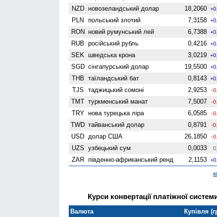
NZD
ново­зеландський долар
18,2060
+0
PLN
польський злотий
7,3158
+0
RON
новий румунський лей
6,7388
+0
RUB
російський рубль
0,4216
+0
SEK
шведська крона
3,0219
+0
SGD
сінгапурський долар
19,5500
+0
THB
таїландський бат
0,8143
+0
TJS
таджицький сомоні
2,9253
-0
TMT
туркменський манат
7,5007
-0
TRY
нова турецька ліра
6,0585
-0
TWD
тайванський долар
0,8791
-0
USD
долар США
26,1850
-0
UZS
узбецький сум
0,0033
0
ZAR
південно-африканський ренд
2,1153
+0
к
Курси конвертації платіжної системи
Валюта
Купівля (г