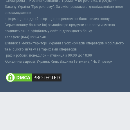
"Спецпроект", "Новини компаній", "Промо" – це реклама, в розумінні
Закону України "Про рекламу". За зміст реклами відповідальність несе
рекламодавець.
Інформація на даній сторінці не є рекламою банківських послуг.
Верифіковану банком інформацію про продукти та послуги можна
подивитися на офіційному сайті відповідного банку.
Телефон: (044) 392-47-40
Дзвінок в межах території України з усіх номерів операторів мобільного
та міського зв’язку за тарифами операторів
Графік роботи: понеділок – п’ятниця з 09:00 до 18:00
Юридична адреса: Україна, Київ, Вадима Гетьмана, 1-Б, 3 поверх