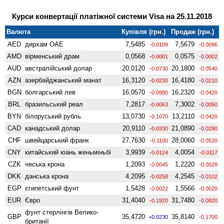
Курси конвертації платіжної системи Visa на 25.11.2018
Валюта
Купівля (грн.)
Продаж (грн.)
AED
дирхам ОАЕ
7,5485
7,5679
-0.0109
-0.0096
AMD
вiрменський драм
0,0568
0,0575
-0.0001
-0.0002
AUD
австралійський долар
20,0120
20,1800
-0.0730
-0.0540
AZN
азербайджанський манат
16,3120
16,4180
-0.0230
-0.0210
BGN
болгарський лев
16,0570
16,2320
-0.0980
-0.0420
BRL
бразильський реал
7,2817
7,3002
-0.0063
-0.0050
BYN
білоруський рубль
13,0730
13,2110
-0.1070
-0.0420
CAD
канадський долар
20,9110
21,0890
-0.0330
-0.0290
CHF
швейцарський франк
27,7630
28,0060
-0.1100
-0.0520
CNY
китайський юань женьмiньбi
3,9939
4,0054
-0.0124
-0.0117
CZK
чеська крона
1,2093
1,2220
-0.0045
-0.0028
DKK
данська крона
4,2095
4,2545
-0.0258
-0.0102
EGP
єгипетський фунт
1,5428
1,5566
-0.0022
-0.0020
EUR
Євро
31,4040
31,7480
-0.1920
-0.0820
фунт стерлінгів Велико­
GBP
35,4720
35,8140
+0.0230
-0.1700
британії