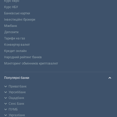
Курс євро
Курс НБУ
Банківські картки
Інвестиційні брокери
Міжбанк
Депозити
Тарифи на газ
Конвертер валют
Кредит онлайн
Народний рейтинг банків
Моніторинг обмінників криптовалют
Популярні банки
Приватбанк
Укрсиббанк
Ощадбанк
Сенс Банк
ПУМБ
Укргазбанк