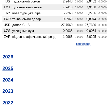
TJS
таджицький сомоні
2,9448
2,9462
0.0000
0.0000
TMT
туркменський манат
7,9413
7,9458
0.0000
0.0000
TRY
нова турецька ліра
5,2268
5,2756
0.0000
0.0000
TWD
тайванський долар
0,8969
0,8974
0.0000
0.0000
USD
долар США
27,7560
27,7690
0.0000
0.0000
UZS
узбецький сум
0,0033
0,0034
0.0000
0.0000
ZAR
південно-африканський ренд
1,9963
2,0205
0.0000
0.0000
конвертер
2026
2025
2024
2023
2022