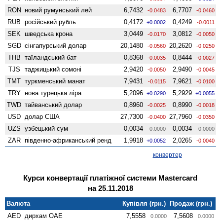
RON
новий румунський лей
6,7432
6,7707
-0.0483
-0.0460
RUB
російський рубль
0,4172
0,4249
+0.0002
-0.0011
SEK
шведська крона
3,0449
3,0812
-0.0170
-0.0050
SGD
сінгапурський долар
20,1480
20,2620
-0.0560
-0.0250
THB
таїландський бат
0,8368
0,8444
-0.0035
-0.0027
TJS
таджицький сомоні
2,9420
2,9490
-0.0050
-0.0045
TMT
туркменський манат
7,9431
7,9621
-0.0115
-0.0100
TRY
нова турецька ліра
5,2096
5,2929
+0.0290
+0.0055
TWD
тайванський долар
0,8960
0,8990
-0.0025
-0.0018
USD
долар США
27,7300
27,7960
-0.0400
-0.0350
UZS
узбецький сум
0,0034
0,0034
0.0000
0.0000
ZAR
південно-африканський ренд
1,9918
2,0265
+0.0052
-0.0040
конвертер
Курси конвертації платіжної системи Mastercard
на 25.11.2018
Валюта
Купівля (грн.)
Продаж (грн.)
AED
дирхам ОАЕ
7,5558
7,5608
0.0000
0.0000