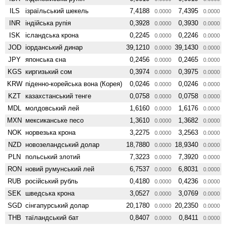
ILS
ізраїльський шекель
7,4188
7,4395
0.0000
0.0000
INR
індійська рупія
0,3928
0,3930
0.0000
0.0000
ISK
ісландська крона
0,2245
0,2246
0.0000
0.0000
JOD
іорданський динар
39,1210
39,1430
0.0000
0.0000
JPY
японська єна
0,2456
0,2465
0.0000
0.0000
KGS
киргизький сом
0,3974
0,3975
0.0000
0.0000
KRW
піденно-корейська вона (Корея)
0,0246
0,0246
0.0000
0.0000
KZT
казахстанський тенге
0,0758
0,0758
0.0000
0.0000
MDL
молдовський лей
1,6160
1,6176
0.0000
0.0000
MXN
мексиканське песо
1,3610
1,3682
0.0000
0.0000
NOK
норвезька крона
3,2275
3,2563
0.0000
0.0000
NZD
ново­зеландський долар
18,7880
18,9340
0.0000
0.0000
PLN
польський злотий
7,3223
7,3920
0.0000
0.0000
RON
новий румунський лей
6,7537
6,8031
0.0000
0.0000
RUB
російський рубль
0,4180
0,4236
0.0000
0.0000
SEK
шведська крона
3,0527
3,0769
0.0000
0.0000
SGD
сінгапурський долар
20,1780
20,2350
0.0000
0.0000
THB
таїландський бат
0,8407
0,8411
0.0000
0.0000