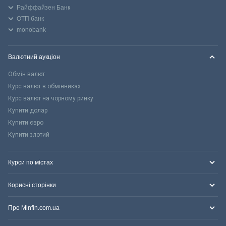
Райффайзен Банк
ОТП банк
monobank
Валютний аукціон
Обмін валют
Курс валют в обмінниках
Курс валют на чорному ринку
Купити долар
Купити євро
Купити злотий
Курси по містах
Корисні сторінки
Про Minfin.com.ua