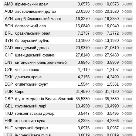
AMD
вiрменський драм
0,0575
0,0575
0.0000
0.0000
AUD
австралійський долар
20,0380
20,1520
0.0000
0.0000
AZN
азербайджанський манат
16,3270
16,3350
0.0000
0.0000
BGN
болгарський лев
16,0840
16,0940
0.0000
0.0000
BRL
бразильський реал
7,2737
7,2772
0.0000
0.0000
BYN
білоруський рубль
13,1860
13,1920
0.0000
0.0000
CAD
канадський долар
20,9370
21,0610
0.0000
0.0000
CHF
швейцарський франк
27,8140
27,9480
0.0000
0.0000
CNY
китайський юань женьмiньбi
3,9946
3,9969
0.0000
0.0000
CZK
чеська крона
1,2119
1,2197
0.0000
0.0000
DKK
данська крона
4,2156
4,2499
0.0000
0.0000
EGP
єгипетський фунт
1,5544
1,5551
0.0000
0.0000
EUR
Євро
31,4570
31,7120
0.0000
0.0000
GBP
фунт стерлінгів Велико­британії
35,5330
35,7680
0.0000
0.0000
GEL
грузинський ларі
10,4930
10,4990
0.0000
0.0000
HKD
гонконгівський долар
3,5447
3,5496
0.0000
0.0000
HRK
хорватська куна
4,2325
4,2366
0.0000
0.0000
HUF
угорський форинт
0,0976
0,0987
0.0000
0.0000
IDR
індонезійська рупія
0,0019
0,0019
0.0000
0.0000