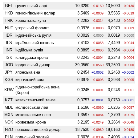
GEL
грузинський ларі
10,3280
10,5090
-0.0150
-0.0130
HKD
гонконгівський долар
3,5409
3,5535
-0.0039
-0.0019
HRK
хорватська куна
4,2282
4,2430
-0.0314
-0.0292
HUF
угорський форинт
0,0976
0,0979
-0.0008
-0.0009
IDR
індонезійська рупія
0,0019
0,0019
0.0000
0.0000
ILS
ізраїльський шекель
7,4103
7,4499
-0.0058
-0.0044
INR
індійська рупія
0,3895
0,3934
-0.0006
-0.0004
ISK
ісландська крона
0,2243
0,2248
-0.0004
-0.0004
JOD
іорданський динар
39,0560
39,2590
-0.0560
-0.0500
JPY
японська єна
0,2454
0,2468
+0.0002
+0.0002
KGS
киргизький сом
0,3978
0,3988
-0.0006
-0.0005
піденно-корейська вона
KRW
0,0245
0,0246
-0.0001
-0.0001
(Корея)
KZT
казахстанський тенге
0,0757
0,0759
+0.0001
+0.0001
MDL
молдовський лей
1,6196
1,6235
-0.0060
-0.0057
MXN
мексиканське песо
1,3597
1,3709
-0.0084
-0.0075
NOK
норвезька крона
3,2195
3,2664
-0.0249
-0.0046
NZD
ново­зеландський долар
18,7530
19,0160
-0.0960
-0.0180
PLN
польський злотий
7,3076
7,4006
-0.0334
+0.0024