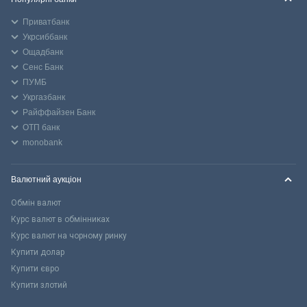
Приватбанк
Укрсиббанк
Ощадбанк
Сенс Банк
ПУМБ
Укргазбанк
Райффайзен Банк
ОТП банк
monobank
Валютний аукціон
Обмін валют
Курс валют в обмінниках
Курс валют на чорному ринку
Купити долар
Купити євро
Купити злотий