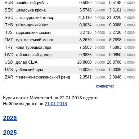
RUB
російський рубль
0,5059
0,5148
0.0000
0.0000
SEK
шведська крона
3,5748
3,6101
0.0000
0.0000
SGD
сінгапурський долар
21,8110
21,9220
0.0000
0.0000
THB
таїландський бат
0,9034
0,9088
0.0000
0.0000
TJS
таджицький сомоні
3,2715
3,2726
0.0000
0.0000
TMT
туркменський манат
8,2670
8,2698
0.0000
0.0000
TRY
нова турецька ліра
7,5583
7,6893
0.0000
0.0000
TWD
тайванський долар
0,9836
0,9850
0.0000
0.0000
USD
долар США
28,8600
28,8700
0.0000
0.0000
UZS
узбецький сум
0,0035
0,0035
0.0000
0.0000
ZAR
південно-африканський ренд
2,3541
2,3948
0.0000
0.0000
конвертер
Курси валют Mastercard на 22.01.2018 відсутні
Найближчі дані є на
21.01.2018
2026
2025