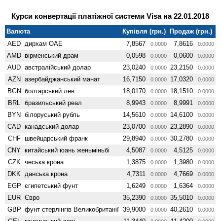
Курси конвертації платіжної системи Visa на 22.01.2018
Валюта
Купівля (грн.)
Продаж (грн.)
AED
дирхам ОАЕ
7,8567
7,8616
0.0000
0.0000
AMD
вiрменський драм
0,0598
0,0600
0.0000
0.0000
AUD
австралійський долар
23,0240
23,2150
0.0000
0.0000
AZN
азербайджанський манат
16,7150
17,0320
0.0000
0.0000
BGN
болгарський лев
18,0170
18,1510
0.0000
0.0000
BRL
бразильський реал
8,9943
8,9991
0.0000
0.0000
BYN
білоруський рубль
14,5610
14,6100
0.0000
0.0000
CAD
канадський долар
23,0700
23,2890
0.0000
0.0000
CHF
швейцарський франк
29,8940
30,2780
0.0000
0.0000
CNY
китайський юань женьмiньбi
4,5087
4,5125
0.0000
0.0000
CZK
чеська крона
1,3875
1,3980
0.0000
0.0000
DKK
данська крона
4,7311
4,7669
0.0000
0.0000
EGP
єгипетський фунт
1,6249
1,6364
0.0000
0.0000
EUR
Євро
35,2390
35,5010
0.0000
0.0000
GBP
фунт стерлінгів Велико­британії
39,9000
40,2610
0.0000
0.0000