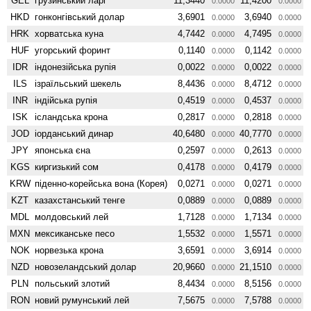
GEL
грузинський ларі
11,3440
11,4200
0.0000
0.0000
HKD
гонконгівський долар
3,6901
3,6940
0.0000
0.0000
HRK
хорватська куна
4,7442
4,7495
0.0000
0.0000
HUF
угорський форинт
0,1140
0,1142
0.0000
0.0000
IDR
індонезійська рупія
0,0022
0,0022
0.0000
0.0000
ILS
ізраїльський шекель
8,4436
8,4712
0.0000
0.0000
INR
індійська рупія
0,4519
0,4537
0.0000
0.0000
ISK
ісландська крона
0,2817
0,2818
0.0000
0.0000
JOD
іорданський динар
40,6480
40,7770
0.0000
0.0000
JPY
японська єна
0,2597
0,2613
0.0000
0.0000
KGS
киргизький сом
0,4178
0,4179
0.0000
0.0000
KRW
піденно-корейська вона (Корея)
0,0271
0,0271
0.0000
0.0000
KZT
казахстанський тенге
0,0889
0,0889
0.0000
0.0000
MDL
молдовський лей
1,7128
1,7134
0.0000
0.0000
MXN
мексиканське песо
1,5532
1,5571
0.0000
0.0000
NOK
норвезька крона
3,6591
3,6914
0.0000
0.0000
NZD
ново­зеландський долар
20,9660
21,1510
0.0000
0.0000
PLN
польський злотий
8,4434
8,5156
0.0000
0.0000
RON
новий румунський лей
7,5675
7,5788
0.0000
0.0000