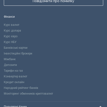
Повідомити про помилку
Фінанси
Курс валют
Курс долара
Курс євро
Курс НБУ
Банківські картки
Інвестиційні брокери
Міжбанк
Депозити
Тарифи на газ
Конвертер валют
Кредит онлайн
Народний рейтинг банків
Моніторинг обмінників криптовалют
Популярні банки