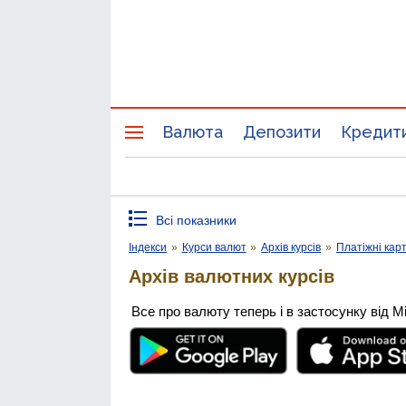
Валюта
Депозити
Кредит
Всі показники
Індекси
»
Курси валют
»
Архів курсів
»
Платіжні кар
Архів валютних курсів
Все про валюту теперь і в застосунку від М