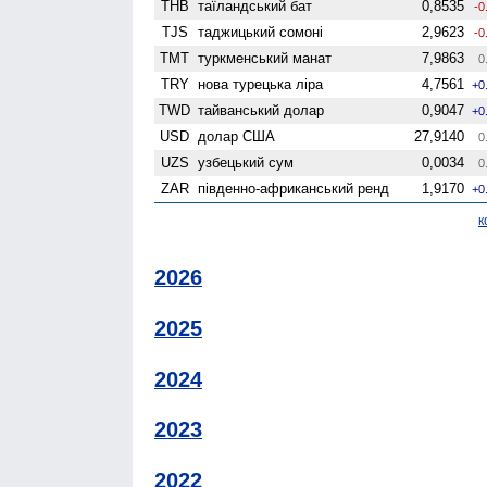
THB
таїландський бат
0,8535
-0
TJS
таджицький сомоні
2,9623
-0
TMT
туркменський манат
7,9863
0
TRY
нова турецька ліра
4,7561
+0
TWD
тайванський долар
0,9047
+0
USD
долар США
27,9140
0
UZS
узбецький сум
0,0034
0
ZAR
південно-африканський ренд
1,9170
+0
к
2026
2025
2024
2023
2022