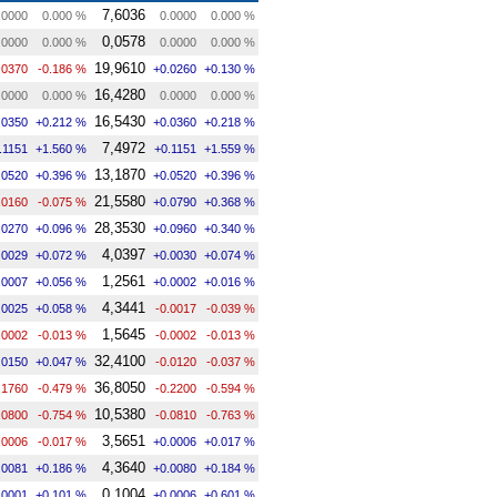
7,6036
.0000
0.000 %
0.0000
0.000 %
0,0578
.0000
0.000 %
0.0000
0.000 %
19,9610
.0370
-0.186 %
+0.0260
+0.130 %
16,4280
.0000
0.000 %
0.0000
0.000 %
16,5430
.0350
+0.212 %
+0.0360
+0.218 %
7,4972
.1151
+1.560 %
+0.1151
+1.559 %
13,1870
.0520
+0.396 %
+0.0520
+0.396 %
21,5580
.0160
-0.075 %
+0.0790
+0.368 %
28,3530
.0270
+0.096 %
+0.0960
+0.340 %
4,0397
.0029
+0.072 %
+0.0030
+0.074 %
1,2561
.0007
+0.056 %
+0.0002
+0.016 %
4,3441
.0025
+0.058 %
-0.0017
-0.039 %
1,5645
.0002
-0.013 %
-0.0002
-0.013 %
32,4100
.0150
+0.047 %
-0.0120
-0.037 %
36,8050
.1760
-0.479 %
-0.2200
-0.594 %
10,5380
.0800
-0.754 %
-0.0810
-0.763 %
3,5651
.0006
-0.017 %
+0.0006
+0.017 %
4,3640
.0081
+0.186 %
+0.0080
+0.184 %
0,1004
.0001
+0.101 %
+0.0006
+0.601 %