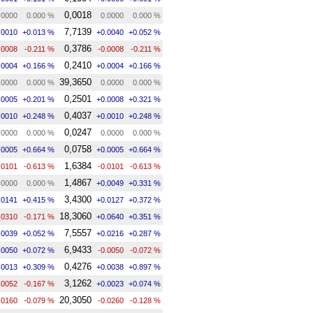
0,0018
.0000
0.000 %
0.0000
0.000 %
7,7139
.0010
+0.013 %
+0.0040
+0.052 %
0,3786
.0008
-0.211 %
-0.0008
-0.211 %
0,2410
.0004
+0.166 %
+0.0004
+0.166 %
39,3650
.0000
0.000 %
0.0000
0.000 %
0,2501
.0005
+0.201 %
+0.0008
+0.321 %
0,4037
.0010
+0.248 %
+0.0010
+0.248 %
0,0247
.0000
0.000 %
0.0000
0.000 %
0,0758
.0005
+0.664 %
+0.0005
+0.664 %
1,6384
.0101
-0.613 %
-0.0101
-0.613 %
1,4867
.0000
0.000 %
+0.0049
+0.331 %
3,4300
.0141
+0.415 %
+0.0127
+0.372 %
18,3060
.0310
-0.171 %
+0.0640
+0.351 %
7,5557
.0039
+0.052 %
+0.0216
+0.287 %
6,9433
.0050
+0.072 %
-0.0050
-0.072 %
0,4276
.0013
+0.309 %
+0.0038
+0.897 %
3,1262
.0052
-0.167 %
+0.0023
+0.074 %
20,3050
.0160
-0.079 %
-0.0260
-0.128 %