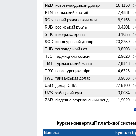
NZD
ново­зеландський долар
18,1150
0.
PLN
польський злотий
7,4881
0.
RON
новий румунський лей
6,9158
0.
RUB
російський рубль
0,4201
0.
SEK
шведська крона
3,1055
0.
SGD
сінгапурський долар
20,2250
0.
THB
таїландський бат
0,8503
0.
TJS
таджицький сомоні
2,9628
0.
TMT
туркменський манат
7,9948
0.
TRY
нова турецька ліра
4,6726
0.
TWD
тайванський долар
0,9038
0.
USD
долар США
27,9100
0.
UZS
узбецький сум
0,0034
0.
ZAR
південно-африканський ренд
1,9029
0.
к
Курси конвертації платіжної систем
Валюта
Купівля (г