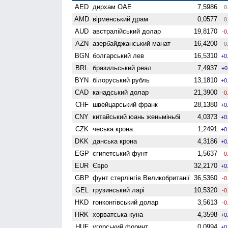
AED
дирхам ОАЕ
7,5986
0
AMD
вiрменський драм
0,0577
0
AUD
австралійський долар
19,8170
-0
AZN
азербайджанський манат
16,4200
0
BGN
болгарський лев
16,5310
+0
BRL
бразильський реал
7,4937
+0
BYN
білоруський рубль
13,1810
+0
CAD
канадський долар
21,3900
-0
CHF
швейцарський франк
28,1380
+0
CNY
китайський юань женьмiньбi
4,0373
+0
CZK
чеська крона
1,2491
+0
DKK
данська крона
4,3186
+0
EGP
єгипетський фунт
1,5637
-0
EUR
Євро
32,2170
+0
GBP
фунт стерлінгів Велико­британії
36,5360
-0
GEL
грузинський ларі
10,5320
-0
HKD
гонконгівський долар
3,5613
-0
HRK
хорватська куна
4,3598
+0
HUF
угорський форинт
0,0994
+0