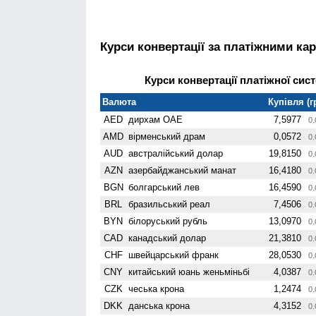
Курси конвертації за платіжними ка
Курси конвертації платіжної сист
Валюта
Купівля (г
AED
дирхам ОАЕ
7,5977
0.
AMD
вiрменський драм
0,0572
0.
AUD
австралійський долар
19,8150
0.
AZN
азербайджанський манат
16,4180
0.
BGN
болгарський лев
16,4590
0.
BRL
бразильський реал
7,4506
0.
BYN
білоруський рубль
13,0970
0.
CAD
канадський долар
21,3810
0.
CHF
швейцарський франк
28,0530
0.
CNY
китайський юань женьмiньбi
4,0387
0.
CZK
чеська крона
1,2474
0.
DKK
данська крона
4,3152
0.