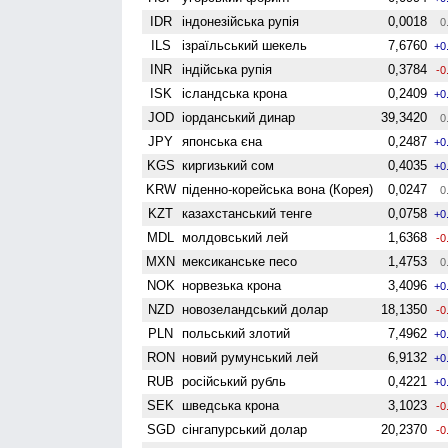
IDR
індонезійська рупія
0,0018
0
ILS
ізраїльський шекель
7,6760
+0
INR
індійська рупія
0,3784
-0
ISK
ісландська крона
0,2409
+0
JOD
іорданський динар
39,3420
0
JPY
японська єна
0,2487
+0
KGS
киргизький сом
0,4035
+0
KRW
піденно-корейська вона (Корея)
0,0247
0
KZT
казахстанський тенге
0,0758
+0
MDL
молдовський лей
1,6368
-0
MXN
мексиканське песо
1,4753
0
NOK
норвезька крона
3,4096
+0
NZD
ново­зеландський долар
18,1350
-0
PLN
польський злотий
7,4962
+0
RON
новий румунський лей
6,9132
+0
RUB
російський рубль
0,4221
+0
SEK
шведська крона
3,1023
-0
SGD
сінгапурський долар
20,2370
-0