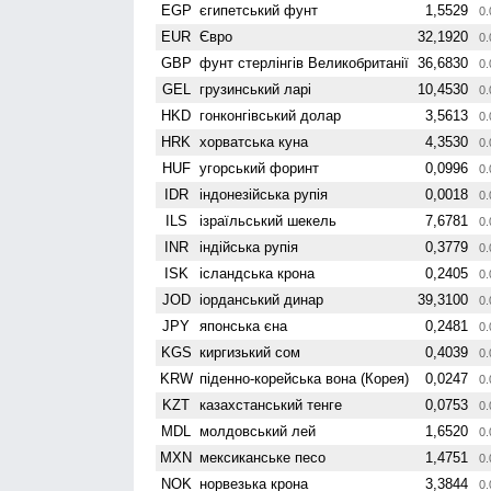
EGP
єгипетський фунт
1,5529
0.
EUR
Євро
32,1920
0.
GBP
фунт стерлінгів Велико­британії
36,6830
0.
GEL
грузинський ларі
10,4530
0.
HKD
гонконгівський долар
3,5613
0.
HRK
хорватська куна
4,3530
0.
HUF
угорський форинт
0,0996
0.
IDR
індонезійська рупія
0,0018
0.
ILS
ізраїльський шекель
7,6781
0.
INR
індійська рупія
0,3779
0.
ISK
ісландська крона
0,2405
0.
JOD
іорданський динар
39,3100
0.
JPY
японська єна
0,2481
0.
KGS
киргизький сом
0,4039
0.
KRW
піденно-корейська вона (Корея)
0,0247
0.
KZT
казахстанський тенге
0,0753
0.
MDL
молдовський лей
1,6520
0.
MXN
мексиканське песо
1,4751
0.
NOK
норвезька крона
3,3844
0.