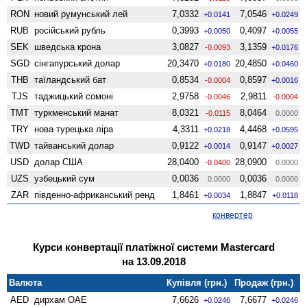
RON
новий румунський лей
7,0332
7,0546
+0.0141
+0.0249
RUB
російський рубль
0,3993
0,4097
+0.0050
+0.0055
SEK
шведська крона
3,0827
3,1359
-0.0093
+0.0176
SGD
сінгапурський долар
20,3470
20,4850
+0.0180
+0.0460
THB
таїландський бат
0,8534
0,8597
-0.0004
+0.0016
TJS
таджицький сомоні
2,9758
2,9811
-0.0046
-0.0004
TMT
туркменський манат
8,0321
8,0464
-0.0115
0.0000
TRY
нова турецька ліра
4,3311
4,4468
+0.0218
+0.0595
TWD
тайванський долар
0,9122
0,9147
+0.0014
+0.0027
USD
долар США
28,0400
28,0900
-0.0400
0.0000
UZS
узбецький сум
0,0036
0,0036
0.0000
0.0000
ZAR
південно-африканський ренд
1,8461
1,8847
+0.0034
+0.0118
конвертер
Курси конвертації платіжної системи Mastercard
на 13.09.2018
Валюта
Купівля (грн.)
Продаж (грн.)
AED
дирхам ОАЕ
7,6626
7,6677
+0.0246
+0.0246