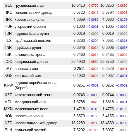
GEL
грузинський ларі
10,6410
10,8250
-0.0770
-0.0630
HKD
гонконгівський долар
3,5720
3,5794
-0.0049
-0.0005
HRK
хорватська куна
4,3869
4,3983
+0.0039
+0.0108
HUF
угорський форинт
0,1003
0,1005
+0.0001
+0.0002
IDR
індонезійська рупія
0,0019
0,0019
0.0000
0.0000
ILS
ізраїльський шекель
7,8280
7,8661
+0.0204
+0.0318
INR
індійська рупія
0,3846
0,3906
-0.0014
+0.0017
ISK
ісландська крона
0,2460
0,2465
-0.0014
-0.0009
JOD
іорданський динар
39,4930
39,6750
-0.0560
0.0000
JPY
японська єна
0,2511
0,2528
-0.0004
-0.0001
KGS
киргизький сом
0,4030
0,4037
-0.0004
+0.0001
піденно-корейська вона
KRW
0,0251
0,0252
+0.0001
+0.0002
(Корея)
KZT
казахстанський тенге
0,0743
0,0744
+0.0005
+0.0006
MDL
молдовський лей
1,6788
1,6818
-0.0023
+0.0001
MXN
мексиканське песо
1,4718
1,4776
+0.0145
+0.0105
NOK
норвезька крона
3,3579
3,4155
+0.0165
+0.0366
NZD
ново­зеландський долар
18,2280
18,4530
-0.0230
+0.0730
PLN
польський злотий
7,5202
7,6037
-0.0115
0.0000