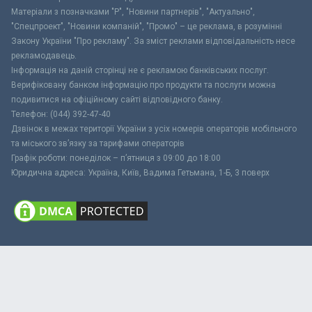
Матеріали з позначками "Р", "Новини партнерів", "Актуально",
"Спецпроект", "Новини компаній", "Промо" – це реклама, в розумінні
Закону України "Про рекламу". За зміст реклами відповідальність несе
рекламодавець.
Інформація на даній сторінці не є рекламою банківських послуг.
Верифіковану банком інформацію про продукти та послуги можна
подивитися на офіційному сайті відповідного банку.
Телефон: (044) 392-47-40
Дзвінок в межах території України з усіх номерів операторів мобільного
та міського зв’язку за тарифами операторів
Графік роботи: понеділок – п’ятниця з 09:00 до 18:00
Юридична адреса: Україна, Київ, Вадима Гетьмана, 1-Б, 3 поверх