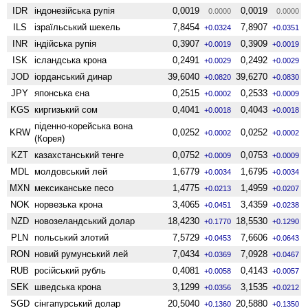
IDR
індонезійська рупія
0,0019
0,0019
0.0000
0.0000
ILS
ізраїльський шекель
7,8454
7,8907
+0.0324
+0.0351
INR
індійська рупія
0,3907
0,3909
+0.0019
+0.0019
ISK
ісландська крона
0,2491
0,2492
+0.0029
+0.0029
JOD
іорданський динар
39,6040
39,6270
+0.0820
+0.0830
JPY
японська єна
0,2515
0,2533
+0.0002
+0.0009
KGS
киргизький сом
0,4041
0,4043
+0.0018
+0.0018
піденно-корейська вона
KRW
0,0252
0,0252
+0.0002
+0.0002
(Корея)
KZT
казахстанський тенге
0,0752
0,0753
+0.0009
+0.0009
MDL
молдовський лей
1,6779
1,6795
+0.0034
+0.0034
MXN
мексиканське песо
1,4775
1,4959
+0.0213
+0.0207
NOK
норвезька крона
3,4065
3,4359
+0.0451
+0.0238
NZD
ново­зеландський долар
18,4230
18,5530
+0.1770
+0.1290
PLN
польський злотий
7,5729
7,6606
+0.0453
+0.0643
RON
новий румунський лей
7,0434
7,0928
+0.0369
+0.0467
RUB
російський рубль
0,4081
0,4143
+0.0058
+0.0057
SEK
шведська крона
3,1299
3,1535
+0.0356
+0.0212
SGD
сінгапурський долар
20,5040
20,5880
+0.1360
+0.1350