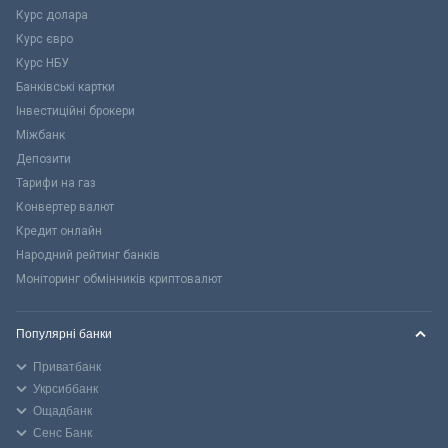
Курс долара
Курс євро
Курс НБУ
Банківські картки
Інвестиційні брокери
Міжбанк
Депозити
Тарифи на газ
Конвертер валют
Кредит онлайн
Народний рейтинг банків
Моніторинг обмінників криптовалют
Популярні банки
Приватбанк
Укрсиббанк
Ощадбанк
Сенс Банк