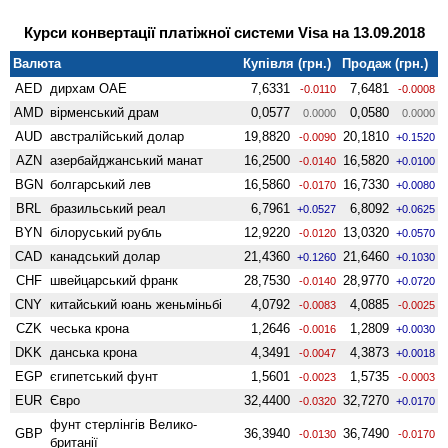
Курси конвертації платіжної системи Visa на 13.09.2018
Валюта
Купівля (грн.)
Продаж (грн.)
AED
дирхам ОАЕ
7,6331
7,6481
-0.0110
-0.0008
AMD
вiрменський драм
0,0577
0,0580
0.0000
0.0000
AUD
австралійський долар
19,8820
20,1810
-0.0090
+0.1520
AZN
азербайджанський манат
16,2500
16,5820
-0.0140
+0.0100
BGN
болгарський лев
16,5860
16,7330
-0.0170
+0.0080
BRL
бразильський реал
6,7961
6,8092
+0.0527
+0.0625
BYN
білоруський рубль
12,9220
13,0320
-0.0120
+0.0570
CAD
канадський долар
21,4360
21,6460
+0.1260
+0.1030
CHF
швейцарський франк
28,7530
28,9770
-0.0140
+0.0720
CNY
китайський юань женьмiньбi
4,0792
4,0885
-0.0083
-0.0025
CZK
чеська крона
1,2646
1,2809
-0.0016
+0.0030
DKK
данська крона
4,3491
4,3873
-0.0047
+0.0018
EGP
єгипетський фунт
1,5601
1,5735
-0.0023
-0.0003
EUR
Євро
32,4400
32,7270
-0.0320
+0.0170
фунт стерлінгів Велико­
GBP
36,3940
36,7490
-0.0130
-0.0170
британії