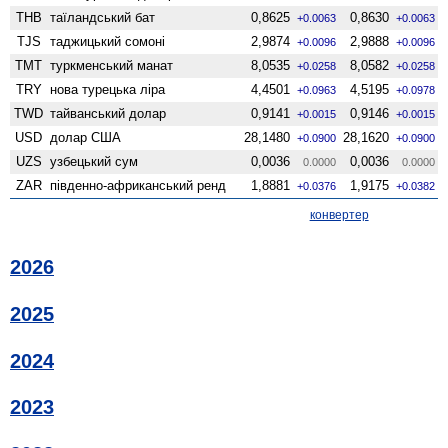
THB
таїландський бат
0,8625
0,8630
+0.0063
+0.0063
TJS
таджицький сомоні
2,9874
2,9888
+0.0096
+0.0096
TMT
туркменський манат
8,0535
8,0582
+0.0258
+0.0258
TRY
нова турецька ліра
4,4501
4,5195
+0.0963
+0.0978
TWD
тайванський долар
0,9141
0,9146
+0.0015
+0.0015
USD
долар США
28,1480
28,1620
+0.0900
+0.0900
UZS
узбецький сум
0,0036
0,0036
0.0000
0.0000
ZAR
південно-африканський ренд
1,8881
1,9175
+0.0376
+0.0382
конвертер
2026
2025
2024
2023