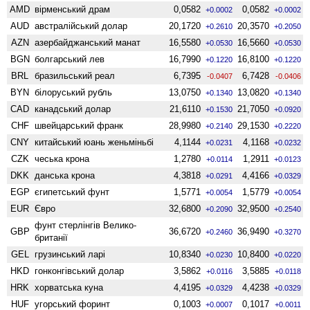
AMD
вiрменський драм
0,0582
0,0582
+0.0002
+0.0002
AUD
австралійський долар
20,1720
20,3570
+0.2610
+0.2050
AZN
азербайджанський манат
16,5580
16,5660
+0.0530
+0.0530
BGN
болгарський лев
16,7990
16,8100
+0.1220
+0.1220
BRL
бразильський реал
6,7395
6,7428
-0.0407
-0.0406
BYN
білоруський рубль
13,0750
13,0820
+0.1340
+0.1340
CAD
канадський долар
21,6110
21,7050
+0.1530
+0.0920
CHF
швейцарський франк
28,9980
29,1530
+0.2140
+0.2220
CNY
китайський юань женьмiньбi
4,1144
4,1168
+0.0231
+0.0232
CZK
чеська крона
1,2780
1,2911
+0.0114
+0.0123
DKK
данська крона
4,3818
4,4166
+0.0291
+0.0329
EGP
єгипетський фунт
1,5771
1,5779
+0.0054
+0.0054
EUR
Євро
32,6800
32,9500
+0.2090
+0.2540
фунт стерлінгів Велико­
GBP
36,6720
36,9490
+0.2460
+0.3270
британії
GEL
грузинський ларі
10,8340
10,8400
+0.0230
+0.0220
HKD
гонконгівський долар
3,5862
3,5885
+0.0116
+0.0118
HRK
хорватська куна
4,4195
4,4238
+0.0329
+0.0329
HUF
угорський форинт
0,1003
0,1017
+0.0007
+0.0011